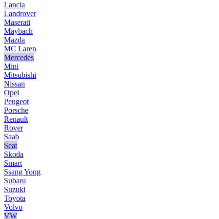
Lancia
Landrover
Maserati
Maybach
Mazda
MC Laren
Mercedes
Mini
Mitsubishi
Nissan
Opel
Peugeot
Porsche
Renault
Rover
Saab
Seat
Skoda
Smart
Ssang Yong
Subaru
Suzuki
Toyota
Volvo
VW