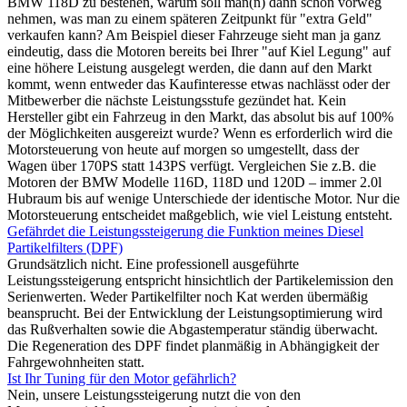
BMW 118D zu bestehen, warum soll man(n) dann schon vorweg
nehmen, was man zu einem späteren Zeitpunkt für "extra Geld"
verkaufen kann? Am Beispiel dieser Fahrzeuge sieht man ja ganz
eindeutig, dass die Motoren bereits bei Ihrer "auf Kiel Legung" auf
eine höhere Leistung ausgelegt werden, die dann auf den Markt
kommt, wenn entweder das Kaufinteresse etwas nachlässt oder der
Mitbewerber die nächste Leistungsstufe gezündet hat. Kein
Hersteller gibt ein Fahrzeug in den Markt, das absolut bis auf 100%
der Möglichkeiten ausgereizt wurde? Wenn es erforderlich wird die
Motorsteuerung von heute auf morgen so umgestellt, dass der
Wagen über 170PS statt 143PS verfügt. Vergleichen Sie z.B. die
Motoren der BMW Modelle 116D, 118D und 120D – immer 2.0l
Hubraum bis auf wenige Unterschiede der identische Motor. Nur die
Motorsteuerung entscheidet maßgeblich, wie viel Leistung entsteht.
Gefährdet die Leistungssteigerung die Funktion meines Diesel
Partikelfilters (DPF)
Grundsätzlich nicht. Eine professionell ausgeführte
Leistungssteigerung entspricht hinsichtlich der Partikelemission den
Serienwerten. Weder Partikelfilter noch Kat werden übermäßig
beansprucht. Bei der Entwicklung der Leistungsoptimierung wird
das Rußverhalten sowie die Abgastemperatur ständig überwacht.
Die Regeneration des DPF findet planmäßig in Abhängigkeit der
Fahrgewohnheiten statt.
Ist Ihr Tuning für den Motor gefährlich?
Nein, unsere Leistungssteigerung nutzt die von den