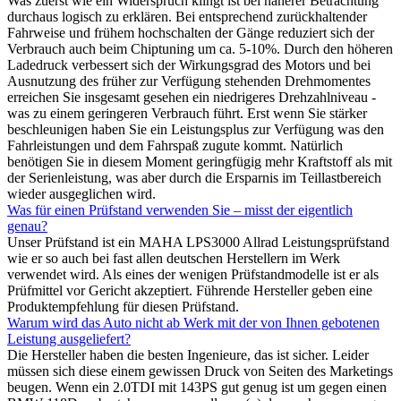
Was zuerst wie ein Widerspruch klingt ist bei näherer Betrachtung
durchaus logisch zu erklären. Bei entsprechend zurückhaltender
Fahrweise und frühem hochschalten der Gänge reduziert sich der
Verbrauch auch beim Chiptuning um ca. 5-10%. Durch den höheren
Ladedruck verbessert sich der Wirkungsgrad des Motors und bei
Ausnutzung des früher zur Verfügung stehenden Drehmomentes
erreichen Sie insgesamt gesehen ein niedrigeres Drehzahlniveau -
was zu einem geringeren Verbrauch führt. Erst wenn Sie stärker
beschleunigen haben Sie ein Leistungsplus zur Verfügung was den
Fahrleistungen und dem Fahrspaß zugute kommt. Natürlich
benötigen Sie in diesem Moment geringfügig mehr Kraftstoff als mit
der Serienleistung, was aber durch die Ersparnis im Teillastbereich
wieder ausgeglichen wird.
Was für einen Prüfstand verwenden Sie – misst der eigentlich
genau?
Unser Prüfstand ist ein MAHA LPS3000 Allrad Leistungsprüfstand
wie er so auch bei fast allen deutschen Herstellern im Werk
verwendet wird. Als eines der wenigen Prüfstandmodelle ist er als
Prüfmittel vor Gericht akzeptiert. Führende Hersteller geben eine
Produktempfehlung für diesen Prüfstand.
Warum wird das Auto nicht ab Werk mit der von Ihnen gebotenen
Leistung ausgeliefert?
Die Hersteller haben die besten Ingenieure, das ist sicher. Leider
müssen sich diese einem gewissen Druck von Seiten des Marketings
beugen. Wenn ein 2.0TDI mit 143PS gut genug ist um gegen einen