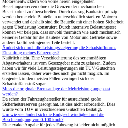
Motorenentwicklern von vorne herein eingeplanten
Belastungsreserven ohne die Grenzen der mechanischen
Belastbarkeit zu überschreiten. Durch das sog.Baukastenprinzip
werden heute viele Bauteile in unterschiedlich stark en Motoren
verwendet und deshalb sind die Bauteile mit einer hohen Sicherheit
gegen Überlastung konstruiert. Durch internsive Belastungstest
können wir belegen, dass sowohl thermisch wie auch mechanisch
keinerlei Gefahr für die Bauteile von Motor und Getriebe sowie
anderer kraftübertragender Teile besteht.
Ändert sich durch die Leistungssteigerung die Schadstoffnorm-
Einstufung meines Fahrzeuges?
Natürlich nicht. Eine Verschlechterung des serienmäßigen
Abgasverhaltens ist vom Gesetzgeber nicht zugelassen. Zudem
haben wir für viele Leistungssteigerungen ein TÜV-Gutachten
erstellen lassen, daher wäre dies auch gar nicht möglich. Im
Gegenteil: in den meisten Fällen verringert sich der
Schadstoffausstoß sogar.
Muss die originale Bremsanlage der Mehrleistung angepasst
werden?
Da schon der Fahrzeughersteller für ausreichend große
Sicherheitsreserven gesorgt hat, ist dies nicht erforderlich. Dies
wurde vom TÜV in verschiedenen Gutachten bestätigt.
Um wie viel ändert sich die Endgeschwindigkeit und die
Beschleunigung von 0-100 km/h?
Eine exakte Angabe für jedes Fahrzeug ist leider nicht möglich.