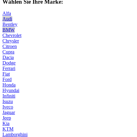
Wählen Sie Ihre Marke:
Alfa
Audi
Bentley
BMW
Chevrolet
Chrysler
Citroen
Cupra
Dacia
Dodge
Ferrari
Fiat
Ford
Honda
Hyundai
Infiniti
Isuzu
Iveco
Jaguar
Jeep
Kia
KTM
Lamborghini