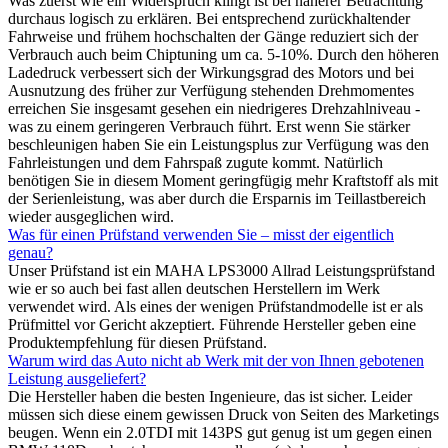
Was zuerst wie ein Widerspruch klingt ist bei näherer Betrachtung
durchaus logisch zu erklären. Bei entsprechend zurückhaltender
Fahrweise und frühem hochschalten der Gänge reduziert sich der
Verbrauch auch beim Chiptuning um ca. 5-10%. Durch den höheren
Ladedruck verbessert sich der Wirkungsgrad des Motors und bei
Ausnutzung des früher zur Verfügung stehenden Drehmomentes
erreichen Sie insgesamt gesehen ein niedrigeres Drehzahlniveau -
was zu einem geringeren Verbrauch führt. Erst wenn Sie stärker
beschleunigen haben Sie ein Leistungsplus zur Verfügung was den
Fahrleistungen und dem Fahrspaß zugute kommt. Natürlich
benötigen Sie in diesem Moment geringfügig mehr Kraftstoff als mit
der Serienleistung, was aber durch die Ersparnis im Teillastbereich
wieder ausgeglichen wird.
Was für einen Prüfstand verwenden Sie – misst der eigentlich
genau?
Unser Prüfstand ist ein MAHA LPS3000 Allrad Leistungsprüfstand
wie er so auch bei fast allen deutschen Herstellern im Werk
verwendet wird. Als eines der wenigen Prüfstandmodelle ist er als
Prüfmittel vor Gericht akzeptiert. Führende Hersteller geben eine
Produktempfehlung für diesen Prüfstand.
Warum wird das Auto nicht ab Werk mit der von Ihnen gebotenen
Leistung ausgeliefert?
Die Hersteller haben die besten Ingenieure, das ist sicher. Leider
müssen sich diese einem gewissen Druck von Seiten des Marketings
beugen. Wenn ein 2.0TDI mit 143PS gut genug ist um gegen einen