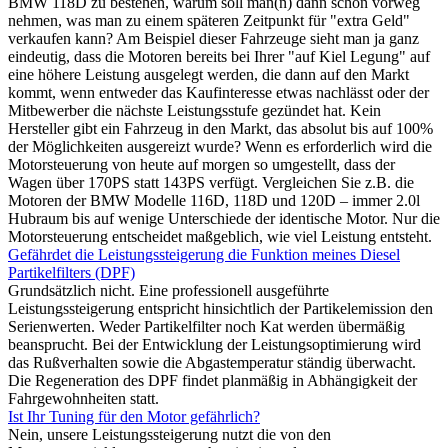
BMW 118D zu bestehen, warum soll man(n) dann schon vorweg
nehmen, was man zu einem späteren Zeitpunkt für "extra Geld"
verkaufen kann? Am Beispiel dieser Fahrzeuge sieht man ja ganz
eindeutig, dass die Motoren bereits bei Ihrer "auf Kiel Legung" auf
eine höhere Leistung ausgelegt werden, die dann auf den Markt
kommt, wenn entweder das Kaufinteresse etwas nachlässt oder der
Mitbewerber die nächste Leistungsstufe gezündet hat. Kein
Hersteller gibt ein Fahrzeug in den Markt, das absolut bis auf 100%
der Möglichkeiten ausgereizt wurde? Wenn es erforderlich wird die
Motorsteuerung von heute auf morgen so umgestellt, dass der
Wagen über 170PS statt 143PS verfügt. Vergleichen Sie z.B. die
Motoren der BMW Modelle 116D, 118D und 120D – immer 2.0l
Hubraum bis auf wenige Unterschiede der identische Motor. Nur die
Motorsteuerung entscheidet maßgeblich, wie viel Leistung entsteht.
Gefährdet die Leistungssteigerung die Funktion meines Diesel
Partikelfilters (DPF)
Grundsätzlich nicht. Eine professionell ausgeführte
Leistungssteigerung entspricht hinsichtlich der Partikelemission den
Serienwerten. Weder Partikelfilter noch Kat werden übermäßig
beansprucht. Bei der Entwicklung der Leistungsoptimierung wird
das Rußverhalten sowie die Abgastemperatur ständig überwacht.
Die Regeneration des DPF findet planmäßig in Abhängigkeit der
Fahrgewohnheiten statt.
Ist Ihr Tuning für den Motor gefährlich?
Nein, unsere Leistungssteigerung nutzt die von den