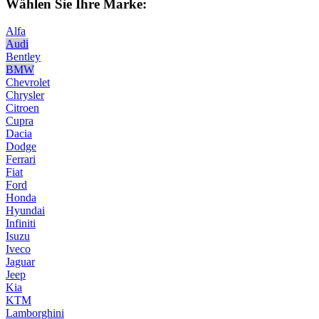
Wählen Sie Ihre Marke:
Alfa
Audi
Bentley
BMW
Chevrolet
Chrysler
Citroen
Cupra
Dacia
Dodge
Ferrari
Fiat
Ford
Honda
Hyundai
Infiniti
Isuzu
Iveco
Jaguar
Jeep
Kia
KTM
Lamborghini