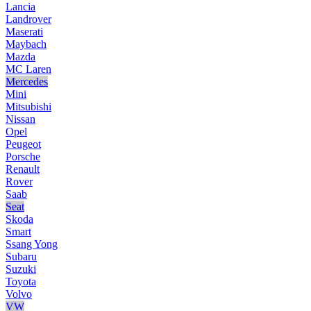
Lancia
Landrover
Maserati
Maybach
Mazda
MC Laren
Mercedes
Mini
Mitsubishi
Nissan
Opel
Peugeot
Porsche
Renault
Rover
Saab
Seat
Skoda
Smart
Ssang Yong
Subaru
Suzuki
Toyota
Volvo
VW