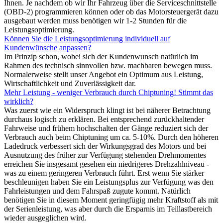
Ihnen. Je nachdem ob wir Ihr Fahrzeug über die Serviceschnittstelle
(OBD-2) programmieren können oder ob das Motorsteuergerät dazu
ausgebaut werden muss benötigen wir 1-2 Stunden für die
Leistungsoptimierung.
Können Sie die Leistungsoptimierung individuell auf
Kundenwünsche anpassen?
Im Prinzip schon, wobei sich der Kundenwunsch natürlich im
Rahmen des technisch sinnvollen bzw. machbaren bewegen muss.
Normalerweise stellt unser Angebot ein Optimum aus Leistung,
Wirtschaftlichkeit und Zuverlässigkeit dar.
Mehr Leistung - weniger Verbrauch durch Chiptuning! Stimmt das
wirklich?
Was zuerst wie ein Widerspruch klingt ist bei näherer Betrachtung
durchaus logisch zu erklären. Bei entsprechend zurückhaltender
Fahrweise und frühem hochschalten der Gänge reduziert sich der
Verbrauch auch beim Chiptuning um ca. 5-10%. Durch den höheren
Ladedruck verbessert sich der Wirkungsgrad des Motors und bei
Ausnutzung des früher zur Verfügung stehenden Drehmomentes
erreichen Sie insgesamt gesehen ein niedrigeres Drehzahlniveau -
was zu einem geringeren Verbrauch führt. Erst wenn Sie stärker
beschleunigen haben Sie ein Leistungsplus zur Verfügung was den
Fahrleistungen und dem Fahrspaß zugute kommt. Natürlich
benötigen Sie in diesem Moment geringfügig mehr Kraftstoff als mit
der Serienleistung, was aber durch die Ersparnis im Teillastbereich
wieder ausgeglichen wird.