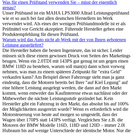
Was für einen Prüfstand verwenden Sie – misst der eigentlich
genau?
Unser Prüfstand ist ein MAHA LPS3000 Allrad Leistungsprüfstand
wie er so auch bei fast allen deutschen Herstellern im Werk
verwendet wird. Als eines der wenigen Prüfstandmodelle ist er als
Prüfmittel vor Gericht akzeptiert. Führende Hersteller geben eine
Produktempfehlung für diesen Prüfstand.
Warum wird das Auto nicht ab Werk mit der von Ihnen gebotenen
Leistung ausgeliefert?
Die Hersteller haben die besten Ingenieure, das ist sicher. Leider
müssen sich diese einem gewissen Druck von Seiten des Marketings
beugen. Wenn ein 2.0TDI mit 143PS gut genug ist um gegen einen
BMW 118D zu bestehen, warum soll man(n) dann schon vorweg
nehmen, was man zu einem späteren Zeitpunkt für "extra Geld"
verkaufen kann? Am Beispiel dieser Fahrzeuge sieht man ja ganz
eindeutig, dass die Motoren bereits bei Ihrer "auf Kiel Legung" auf
eine höhere Leistung ausgelegt werden, die dann auf den Markt
kommt, wenn entweder das Kaufinteresse etwas nachlässt oder der
Mitbewerber die nächste Leistungsstufe gezündet hat. Kein
Hersteller gibt ein Fahrzeug in den Markt, das absolut bis auf 100%
der Möglichkeiten ausgereizt wurde? Wenn es erforderlich wird die
Motorsteuerung von heute auf morgen so umgestellt, dass der
Wagen über 170PS statt 143PS verfügt. Vergleichen Sie z.B. die
Motoren der BMW Modelle 116D, 118D und 120D – immer 2.0l
Hubraum bis auf wenige Unterschiede der identische Motor. Nur die