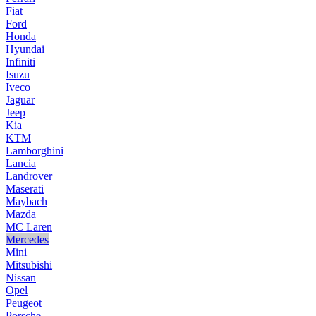
Fiat
Ford
Honda
Hyundai
Infiniti
Isuzu
Iveco
Jaguar
Jeep
Kia
KTM
Lamborghini
Lancia
Landrover
Maserati
Maybach
Mazda
MC Laren
Mercedes
Mini
Mitsubishi
Nissan
Opel
Peugeot
Porsche