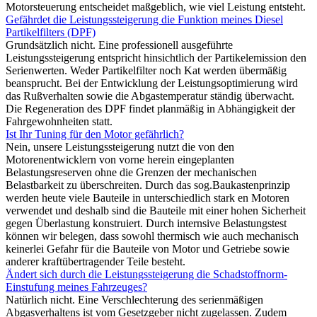
Motorsteuerung entscheidet maßgeblich, wie viel Leistung entsteht.
Gefährdet die Leistungssteigerung die Funktion meines Diesel
Partikelfilters (DPF)
Grundsätzlich nicht. Eine professionell ausgeführte
Leistungssteigerung entspricht hinsichtlich der Partikelemission den
Serienwerten. Weder Partikelfilter noch Kat werden übermäßig
beansprucht. Bei der Entwicklung der Leistungsoptimierung wird
das Rußverhalten sowie die Abgastemperatur ständig überwacht.
Die Regeneration des DPF findet planmäßig in Abhängigkeit der
Fahrgewohnheiten statt.
Ist Ihr Tuning für den Motor gefährlich?
Nein, unsere Leistungssteigerung nutzt die von den
Motorenentwicklern von vorne herein eingeplanten
Belastungsreserven ohne die Grenzen der mechanischen
Belastbarkeit zu überschreiten. Durch das sog.Baukastenprinzip
werden heute viele Bauteile in unterschiedlich stark en Motoren
verwendet und deshalb sind die Bauteile mit einer hohen Sicherheit
gegen Überlastung konstruiert. Durch internsive Belastungstest
können wir belegen, dass sowohl thermisch wie auch mechanisch
keinerlei Gefahr für die Bauteile von Motor und Getriebe sowie
anderer kraftübertragender Teile besteht.
Ändert sich durch die Leistungssteigerung die Schadstoffnorm-
Einstufung meines Fahrzeuges?
Natürlich nicht. Eine Verschlechterung des serienmäßigen
Abgasverhaltens ist vom Gesetzgeber nicht zugelassen. Zudem