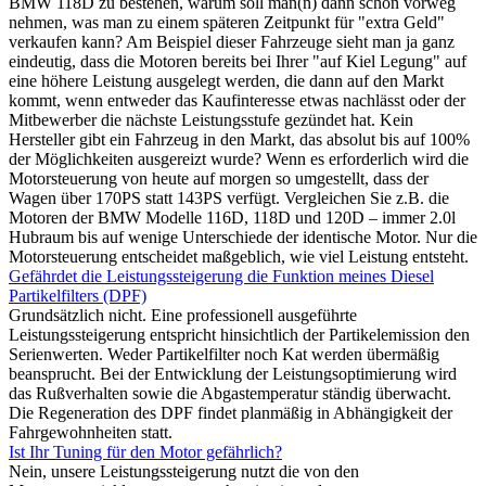
BMW 118D zu bestehen, warum soll man(n) dann schon vorweg
nehmen, was man zu einem späteren Zeitpunkt für "extra Geld"
verkaufen kann? Am Beispiel dieser Fahrzeuge sieht man ja ganz
eindeutig, dass die Motoren bereits bei Ihrer "auf Kiel Legung" auf
eine höhere Leistung ausgelegt werden, die dann auf den Markt
kommt, wenn entweder das Kaufinteresse etwas nachlässt oder der
Mitbewerber die nächste Leistungsstufe gezündet hat. Kein
Hersteller gibt ein Fahrzeug in den Markt, das absolut bis auf 100%
der Möglichkeiten ausgereizt wurde? Wenn es erforderlich wird die
Motorsteuerung von heute auf morgen so umgestellt, dass der
Wagen über 170PS statt 143PS verfügt. Vergleichen Sie z.B. die
Motoren der BMW Modelle 116D, 118D und 120D – immer 2.0l
Hubraum bis auf wenige Unterschiede der identische Motor. Nur die
Motorsteuerung entscheidet maßgeblich, wie viel Leistung entsteht.
Gefährdet die Leistungssteigerung die Funktion meines Diesel
Partikelfilters (DPF)
Grundsätzlich nicht. Eine professionell ausgeführte
Leistungssteigerung entspricht hinsichtlich der Partikelemission den
Serienwerten. Weder Partikelfilter noch Kat werden übermäßig
beansprucht. Bei der Entwicklung der Leistungsoptimierung wird
das Rußverhalten sowie die Abgastemperatur ständig überwacht.
Die Regeneration des DPF findet planmäßig in Abhängigkeit der
Fahrgewohnheiten statt.
Ist Ihr Tuning für den Motor gefährlich?
Nein, unsere Leistungssteigerung nutzt die von den