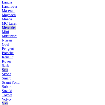
Lancia
Landrover
Maserati
Maybach
Mazda
MC Laren
Mercedes
Mini
Mitsubishi
Nissan
Opel
Peugeot
Porsche
Renault
Rover
Saab
Seat
Skoda
Smart
Ssang Yong
Subaru
Suzuki
Toyota
Volvo
VW