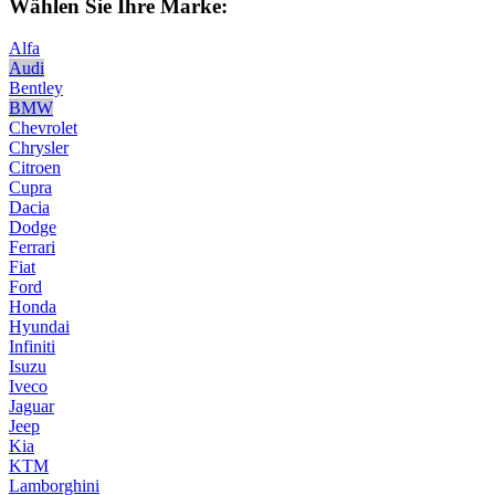
Wählen Sie Ihre Marke:
Alfa
Audi
Bentley
BMW
Chevrolet
Chrysler
Citroen
Cupra
Dacia
Dodge
Ferrari
Fiat
Ford
Honda
Hyundai
Infiniti
Isuzu
Iveco
Jaguar
Jeep
Kia
KTM
Lamborghini