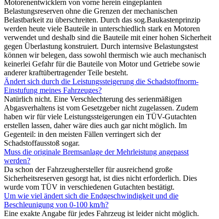
Motorenentwicklern von vorne herein eingeplanten
Belastungsreserven ohne die Grenzen der mechanischen
Belastbarkeit zu überschreiten. Durch das sog.Baukastenprinzip
werden heute viele Bauteile in unterschiedlich stark en Motoren
verwendet und deshalb sind die Bauteile mit einer hohen Sicherheit
gegen Überlastung konstruiert. Durch internsive Belastungstest
können wir belegen, dass sowohl thermisch wie auch mechanisch
keinerlei Gefahr für die Bauteile von Motor und Getriebe sowie
anderer kraftübertragender Teile besteht.
Ändert sich durch die Leistungssteigerung die Schadstoffnorm-
Einstufung meines Fahrzeuges?
Natürlich nicht. Eine Verschlechterung des serienmäßigen
Abgasverhaltens ist vom Gesetzgeber nicht zugelassen. Zudem
haben wir für viele Leistungssteigerungen ein TÜV-Gutachten
erstellen lassen, daher wäre dies auch gar nicht möglich. Im
Gegenteil: in den meisten Fällen verringert sich der
Schadstoffausstoß sogar.
Muss die originale Bremsanlage der Mehrleistung angepasst
werden?
Da schon der Fahrzeughersteller für ausreichend große
Sicherheitsreserven gesorgt hat, ist dies nicht erforderlich. Dies
wurde vom TÜV in verschiedenen Gutachten bestätigt.
Um wie viel ändert sich die Endgeschwindigkeit und die
Beschleunigung von 0-100 km/h?
Eine exakte Angabe für jedes Fahrzeug ist leider nicht möglich.