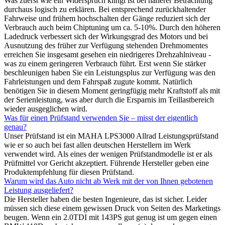
Was zuerst wie ein Widerspruch klingt ist bei näherer Betrachtung
durchaus logisch zu erklären. Bei entsprechend zurückhaltender
Fahrweise und frühem hochschalten der Gänge reduziert sich der
Verbrauch auch beim Chiptuning um ca. 5-10%. Durch den höheren
Ladedruck verbessert sich der Wirkungsgrad des Motors und bei
Ausnutzung des früher zur Verfügung stehenden Drehmomentes
erreichen Sie insgesamt gesehen ein niedrigeres Drehzahlniveau -
was zu einem geringeren Verbrauch führt. Erst wenn Sie stärker
beschleunigen haben Sie ein Leistungsplus zur Verfügung was den
Fahrleistungen und dem Fahrspaß zugute kommt. Natürlich
benötigen Sie in diesem Moment geringfügig mehr Kraftstoff als mit
der Serienleistung, was aber durch die Ersparnis im Teillastbereich
wieder ausgeglichen wird.
Was für einen Prüfstand verwenden Sie – misst der eigentlich
genau?
Unser Prüfstand ist ein MAHA LPS3000 Allrad Leistungsprüfstand
wie er so auch bei fast allen deutschen Herstellern im Werk
verwendet wird. Als eines der wenigen Prüfstandmodelle ist er als
Prüfmittel vor Gericht akzeptiert. Führende Hersteller geben eine
Produktempfehlung für diesen Prüfstand.
Warum wird das Auto nicht ab Werk mit der von Ihnen gebotenen
Leistung ausgeliefert?
Die Hersteller haben die besten Ingenieure, das ist sicher. Leider
müssen sich diese einem gewissen Druck von Seiten des Marketings
beugen. Wenn ein 2.0TDI mit 143PS gut genug ist um gegen einen