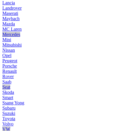
Lancia
Landrover
Maserati
Maybach
Mazda
MC Laren
Mercedes
Mini
Mitsubishi
Nissan
Opel
Peugeot
Porsche
Renault
Rover
Saab
Seat
Skoda
Smart
Ssang Yong
Subaru
Suzuki
Toyota
Volvo
VW