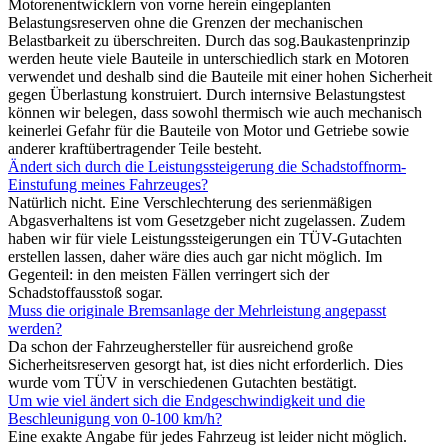
Motorenentwicklern von vorne herein eingeplanten
Belastungsreserven ohne die Grenzen der mechanischen
Belastbarkeit zu überschreiten. Durch das sog.Baukastenprinzip
werden heute viele Bauteile in unterschiedlich stark en Motoren
verwendet und deshalb sind die Bauteile mit einer hohen Sicherheit
gegen Überlastung konstruiert. Durch internsive Belastungstest
können wir belegen, dass sowohl thermisch wie auch mechanisch
keinerlei Gefahr für die Bauteile von Motor und Getriebe sowie
anderer kraftübertragender Teile besteht.
Ändert sich durch die Leistungssteigerung die Schadstoffnorm-
Einstufung meines Fahrzeuges?
Natürlich nicht. Eine Verschlechterung des serienmäßigen
Abgasverhaltens ist vom Gesetzgeber nicht zugelassen. Zudem
haben wir für viele Leistungssteigerungen ein TÜV-Gutachten
erstellen lassen, daher wäre dies auch gar nicht möglich. Im
Gegenteil: in den meisten Fällen verringert sich der
Schadstoffausstoß sogar.
Muss die originale Bremsanlage der Mehrleistung angepasst
werden?
Da schon der Fahrzeughersteller für ausreichend große
Sicherheitsreserven gesorgt hat, ist dies nicht erforderlich. Dies
wurde vom TÜV in verschiedenen Gutachten bestätigt.
Um wie viel ändert sich die Endgeschwindigkeit und die
Beschleunigung von 0-100 km/h?
Eine exakte Angabe für jedes Fahrzeug ist leider nicht möglich.