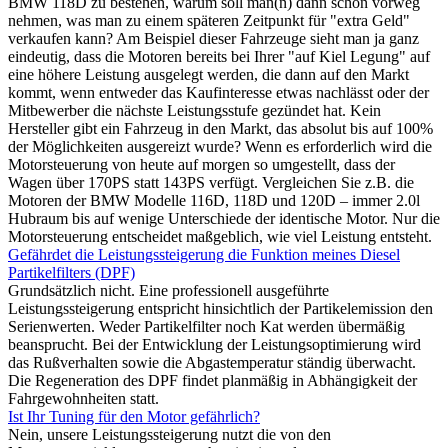
BMW 118D zu bestehen, warum soll man(n) dann schon vorweg
nehmen, was man zu einem späteren Zeitpunkt für "extra Geld"
verkaufen kann? Am Beispiel dieser Fahrzeuge sieht man ja ganz
eindeutig, dass die Motoren bereits bei Ihrer "auf Kiel Legung" auf
eine höhere Leistung ausgelegt werden, die dann auf den Markt
kommt, wenn entweder das Kaufinteresse etwas nachlässt oder der
Mitbewerber die nächste Leistungsstufe gezündet hat. Kein
Hersteller gibt ein Fahrzeug in den Markt, das absolut bis auf 100%
der Möglichkeiten ausgereizt wurde? Wenn es erforderlich wird die
Motorsteuerung von heute auf morgen so umgestellt, dass der
Wagen über 170PS statt 143PS verfügt. Vergleichen Sie z.B. die
Motoren der BMW Modelle 116D, 118D und 120D – immer 2.0l
Hubraum bis auf wenige Unterschiede der identische Motor. Nur die
Motorsteuerung entscheidet maßgeblich, wie viel Leistung entsteht.
Gefährdet die Leistungssteigerung die Funktion meines Diesel
Partikelfilters (DPF)
Grundsätzlich nicht. Eine professionell ausgeführte
Leistungssteigerung entspricht hinsichtlich der Partikelemission den
Serienwerten. Weder Partikelfilter noch Kat werden übermäßig
beansprucht. Bei der Entwicklung der Leistungsoptimierung wird
das Rußverhalten sowie die Abgastemperatur ständig überwacht.
Die Regeneration des DPF findet planmäßig in Abhängigkeit der
Fahrgewohnheiten statt.
Ist Ihr Tuning für den Motor gefährlich?
Nein, unsere Leistungssteigerung nutzt die von den