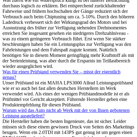
Was zuerst wie ein Widerspruch klingt ist bei näherer Betrachtung
durchaus logisch zu erklären. Bei entsprechend zurückhaltender
Fahrweise und frühem hochschalten der Gänge reduziert sich der
Verbrauch auch beim Chiptuning um ca. 5-10%. Durch den höheren
Ladedruck verbessert sich der Wirkungsgrad des Motors und bei
Ausnutzung des früher zur Verfügung stehenden Drehmomentes
erreichen Sie insgesamt gesehen ein niedrigeres Drehzahlniveau -
was zu einem geringeren Verbrauch führt. Erst wenn Sie stärker
beschleunigen haben Sie ein Leistungsplus zur Verfügung was den
Fahrleistungen und dem Fahrspaß zugute kommt. Natürlich
benötigen Sie in diesem Moment geringfügig mehr Kraftstoff als mit
der Serienleistung, was aber durch die Ersparnis im Teillastbereich
wieder ausgeglichen wird.
Was für einen Prüfstand verwenden Sie – misst der eigentlich
genau?
Unser Prüfstand ist ein MAHA LPS3000 Allrad Leistungsprüfstand
wie er so auch bei fast allen deutschen Herstellern im Werk
verwendet wird. Als eines der wenigen Prüfstandmodelle ist er als
Prüfmittel vor Gericht akzeptiert. Führende Hersteller geben eine
Produktempfehlung für diesen Prüfstand.
Warum wird das Auto nicht ab Werk mit der von Ihnen gebotenen
Leistung ausgeliefert?
Die Hersteller haben die besten Ingenieure, das ist sicher. Leider
müssen sich diese einem gewissen Druck von Seiten des Marketings
beugen. Wenn ein 2.0TDI mit 143PS gut genug ist um gegen einen