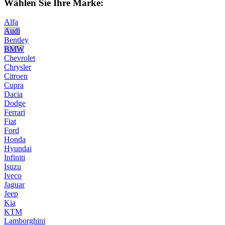
Wählen Sie Ihre Marke:
Alfa
Audi
Bentley
BMW
Chevrolet
Chrysler
Citroen
Cupra
Dacia
Dodge
Ferrari
Fiat
Ford
Honda
Hyundai
Infiniti
Isuzu
Iveco
Jaguar
Jeep
Kia
KTM
Lamborghini