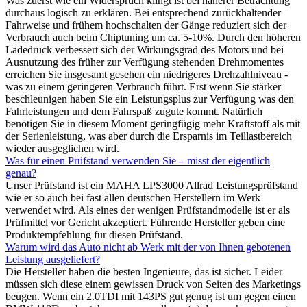
Was zuerst wie ein Widerspruch klingt ist bei näherer Betrachtung
durchaus logisch zu erklären. Bei entsprechend zurückhaltender
Fahrweise und frühem hochschalten der Gänge reduziert sich der
Verbrauch auch beim Chiptuning um ca. 5-10%. Durch den höheren
Ladedruck verbessert sich der Wirkungsgrad des Motors und bei
Ausnutzung des früher zur Verfügung stehenden Drehmomentes
erreichen Sie insgesamt gesehen ein niedrigeres Drehzahlniveau -
was zu einem geringeren Verbrauch führt. Erst wenn Sie stärker
beschleunigen haben Sie ein Leistungsplus zur Verfügung was den
Fahrleistungen und dem Fahrspaß zugute kommt. Natürlich
benötigen Sie in diesem Moment geringfügig mehr Kraftstoff als mit
der Serienleistung, was aber durch die Ersparnis im Teillastbereich
wieder ausgeglichen wird.
Was für einen Prüfstand verwenden Sie – misst der eigentlich
genau?
Unser Prüfstand ist ein MAHA LPS3000 Allrad Leistungsprüfstand
wie er so auch bei fast allen deutschen Herstellern im Werk
verwendet wird. Als eines der wenigen Prüfstandmodelle ist er als
Prüfmittel vor Gericht akzeptiert. Führende Hersteller geben eine
Produktempfehlung für diesen Prüfstand.
Warum wird das Auto nicht ab Werk mit der von Ihnen gebotenen
Leistung ausgeliefert?
Die Hersteller haben die besten Ingenieure, das ist sicher. Leider
müssen sich diese einem gewissen Druck von Seiten des Marketings
beugen. Wenn ein 2.0TDI mit 143PS gut genug ist um gegen einen