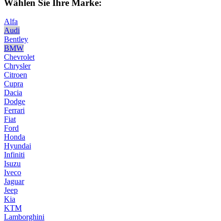
Wählen Sie Ihre Marke:
Alfa
Audi
Bentley
BMW
Chevrolet
Chrysler
Citroen
Cupra
Dacia
Dodge
Ferrari
Fiat
Ford
Honda
Hyundai
Infiniti
Isuzu
Iveco
Jaguar
Jeep
Kia
KTM
Lamborghini