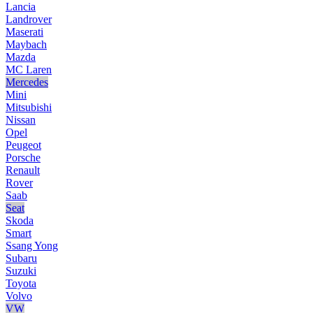
Lancia
Landrover
Maserati
Maybach
Mazda
MC Laren
Mercedes
Mini
Mitsubishi
Nissan
Opel
Peugeot
Porsche
Renault
Rover
Saab
Seat
Skoda
Smart
Ssang Yong
Subaru
Suzuki
Toyota
Volvo
VW