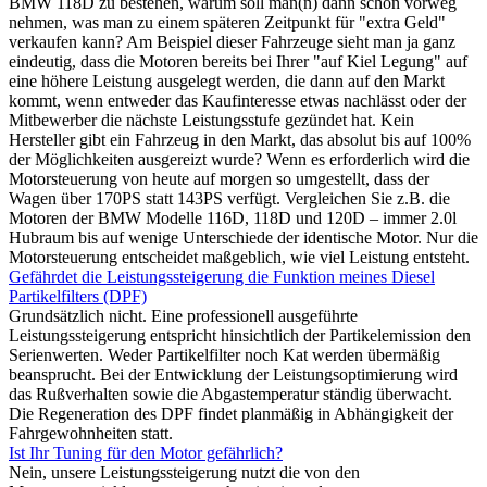
BMW 118D zu bestehen, warum soll man(n) dann schon vorweg
nehmen, was man zu einem späteren Zeitpunkt für "extra Geld"
verkaufen kann? Am Beispiel dieser Fahrzeuge sieht man ja ganz
eindeutig, dass die Motoren bereits bei Ihrer "auf Kiel Legung" auf
eine höhere Leistung ausgelegt werden, die dann auf den Markt
kommt, wenn entweder das Kaufinteresse etwas nachlässt oder der
Mitbewerber die nächste Leistungsstufe gezündet hat. Kein
Hersteller gibt ein Fahrzeug in den Markt, das absolut bis auf 100%
der Möglichkeiten ausgereizt wurde? Wenn es erforderlich wird die
Motorsteuerung von heute auf morgen so umgestellt, dass der
Wagen über 170PS statt 143PS verfügt. Vergleichen Sie z.B. die
Motoren der BMW Modelle 116D, 118D und 120D – immer 2.0l
Hubraum bis auf wenige Unterschiede der identische Motor. Nur die
Motorsteuerung entscheidet maßgeblich, wie viel Leistung entsteht.
Gefährdet die Leistungssteigerung die Funktion meines Diesel
Partikelfilters (DPF)
Grundsätzlich nicht. Eine professionell ausgeführte
Leistungssteigerung entspricht hinsichtlich der Partikelemission den
Serienwerten. Weder Partikelfilter noch Kat werden übermäßig
beansprucht. Bei der Entwicklung der Leistungsoptimierung wird
das Rußverhalten sowie die Abgastemperatur ständig überwacht.
Die Regeneration des DPF findet planmäßig in Abhängigkeit der
Fahrgewohnheiten statt.
Ist Ihr Tuning für den Motor gefährlich?
Nein, unsere Leistungssteigerung nutzt die von den