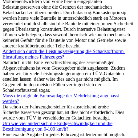
Motorenentwicklern von vorne herein eingeplanten
Belastungsreserven ohne die Grenzen der mechanischen
Belastbarkeit zu überschreiten. Durch das sog.Baukastenprinzip
werden heute viele Bauteile in unterschiedlich stark en Motoren
verwendet und deshalb sind die Bauteile mit einer hohen Sicherheit
gegen Überlastung konstruiert. Durch internsive Belastungstest
können wir belegen, dass sowohl thermisch wie auch mechanisch
keinerlei Gefahr für die Bauteile von Motor und Getriebe sowie
anderer kraftübertragender Teile besteht.
Ändert sich durch die Leistungssteigerung die Schadstoffnorm-
Einstufung meines Fahrzeuges?
Natürlich nicht. Eine Verschlechterung des serienmäßigen
Abgasverhaltens ist vom Gesetzgeber nicht zugelassen. Zudem
haben wir für viele Leistungssteigerungen ein TÜV-Gutachten
erstellen lassen, daher wäre dies auch gar nicht möglich. Im
Gegenteil: in den meisten Fällen verringert sich der
Schadstoffausstoß sogar.
Muss die originale Bremsanlage der Mehrleistung angepasst
werden?
Da schon der Fahrzeughersteller für ausreichend große
Sicherheitsreserven gesorgt hat, ist dies nicht erforderlich. Dies
wurde vom TÜV in verschiedenen Gutachten bestätigt.
Um wie viel ändert sich die Endgeschwindigkeit und die
Beschleunigung von 0-100 km/h?
Eine exakte Angabe für jedes Fahrzeug ist leider nicht möglich.