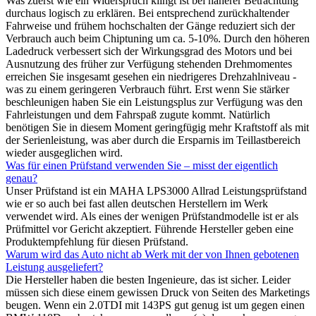
Was zuerst wie ein Widerspruch klingt ist bei näherer Betrachtung
durchaus logisch zu erklären. Bei entsprechend zurückhaltender
Fahrweise und frühem hochschalten der Gänge reduziert sich der
Verbrauch auch beim Chiptuning um ca. 5-10%. Durch den höheren
Ladedruck verbessert sich der Wirkungsgrad des Motors und bei
Ausnutzung des früher zur Verfügung stehenden Drehmomentes
erreichen Sie insgesamt gesehen ein niedrigeres Drehzahlniveau -
was zu einem geringeren Verbrauch führt. Erst wenn Sie stärker
beschleunigen haben Sie ein Leistungsplus zur Verfügung was den
Fahrleistungen und dem Fahrspaß zugute kommt. Natürlich
benötigen Sie in diesem Moment geringfügig mehr Kraftstoff als mit
der Serienleistung, was aber durch die Ersparnis im Teillastbereich
wieder ausgeglichen wird.
Was für einen Prüfstand verwenden Sie – misst der eigentlich
genau?
Unser Prüfstand ist ein MAHA LPS3000 Allrad Leistungsprüfstand
wie er so auch bei fast allen deutschen Herstellern im Werk
verwendet wird. Als eines der wenigen Prüfstandmodelle ist er als
Prüfmittel vor Gericht akzeptiert. Führende Hersteller geben eine
Produktempfehlung für diesen Prüfstand.
Warum wird das Auto nicht ab Werk mit der von Ihnen gebotenen
Leistung ausgeliefert?
Die Hersteller haben die besten Ingenieure, das ist sicher. Leider
müssen sich diese einem gewissen Druck von Seiten des Marketings
beugen. Wenn ein 2.0TDI mit 143PS gut genug ist um gegen einen