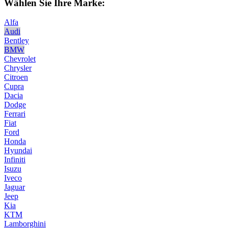
Wählen Sie Ihre Marke:
Alfa
Audi
Bentley
BMW
Chevrolet
Chrysler
Citroen
Cupra
Dacia
Dodge
Ferrari
Fiat
Ford
Honda
Hyundai
Infiniti
Isuzu
Iveco
Jaguar
Jeep
Kia
KTM
Lamborghini