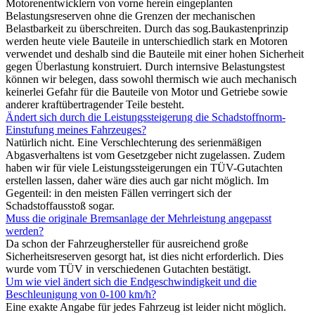
Motorenentwicklern von vorne herein eingeplanten
Belastungsreserven ohne die Grenzen der mechanischen
Belastbarkeit zu überschreiten. Durch das sog.Baukastenprinzip
werden heute viele Bauteile in unterschiedlich stark en Motoren
verwendet und deshalb sind die Bauteile mit einer hohen Sicherheit
gegen Überlastung konstruiert. Durch internsive Belastungstest
können wir belegen, dass sowohl thermisch wie auch mechanisch
keinerlei Gefahr für die Bauteile von Motor und Getriebe sowie
anderer kraftübertragender Teile besteht.
Ändert sich durch die Leistungssteigerung die Schadstoffnorm-
Einstufung meines Fahrzeuges?
Natürlich nicht. Eine Verschlechterung des serienmäßigen
Abgasverhaltens ist vom Gesetzgeber nicht zugelassen. Zudem
haben wir für viele Leistungssteigerungen ein TÜV-Gutachten
erstellen lassen, daher wäre dies auch gar nicht möglich. Im
Gegenteil: in den meisten Fällen verringert sich der
Schadstoffausstoß sogar.
Muss die originale Bremsanlage der Mehrleistung angepasst
werden?
Da schon der Fahrzeughersteller für ausreichend große
Sicherheitsreserven gesorgt hat, ist dies nicht erforderlich. Dies
wurde vom TÜV in verschiedenen Gutachten bestätigt.
Um wie viel ändert sich die Endgeschwindigkeit und die
Beschleunigung von 0-100 km/h?
Eine exakte Angabe für jedes Fahrzeug ist leider nicht möglich.