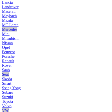
Lancia
Landrover
Maserati
Maybach
Mazda
MC Laren
Mercedes
Mini
Mitsubishi
Nissan
Opel
Peugeot
Porsche
Renault
Rover
Saab
Seat
Skoda
Smart
Ssang Yong
Subaru
Suzuki
Toyota
Volvo
VW