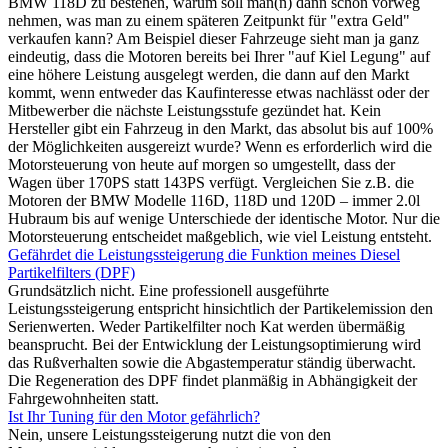
BMW 118D zu bestehen, warum soll man(n) dann schon vorweg
nehmen, was man zu einem späteren Zeitpunkt für "extra Geld"
verkaufen kann? Am Beispiel dieser Fahrzeuge sieht man ja ganz
eindeutig, dass die Motoren bereits bei Ihrer "auf Kiel Legung" auf
eine höhere Leistung ausgelegt werden, die dann auf den Markt
kommt, wenn entweder das Kaufinteresse etwas nachlässt oder der
Mitbewerber die nächste Leistungsstufe gezündet hat. Kein
Hersteller gibt ein Fahrzeug in den Markt, das absolut bis auf 100%
der Möglichkeiten ausgereizt wurde? Wenn es erforderlich wird die
Motorsteuerung von heute auf morgen so umgestellt, dass der
Wagen über 170PS statt 143PS verfügt. Vergleichen Sie z.B. die
Motoren der BMW Modelle 116D, 118D und 120D – immer 2.0l
Hubraum bis auf wenige Unterschiede der identische Motor. Nur die
Motorsteuerung entscheidet maßgeblich, wie viel Leistung entsteht.
Gefährdet die Leistungssteigerung die Funktion meines Diesel
Partikelfilters (DPF)
Grundsätzlich nicht. Eine professionell ausgeführte
Leistungssteigerung entspricht hinsichtlich der Partikelemission den
Serienwerten. Weder Partikelfilter noch Kat werden übermäßig
beansprucht. Bei der Entwicklung der Leistungsoptimierung wird
das Rußverhalten sowie die Abgastemperatur ständig überwacht.
Die Regeneration des DPF findet planmäßig in Abhängigkeit der
Fahrgewohnheiten statt.
Ist Ihr Tuning für den Motor gefährlich?
Nein, unsere Leistungssteigerung nutzt die von den