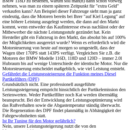
BMW 118D zu bestehen, warum soll man(n) dann schon vorweg
nehmen, was man zu einem späteren Zeitpunkt für "extra Geld"
verkaufen kann? Am Beispiel dieser Fahrzeuge sieht man ja ganz
eindeutig, dass die Motoren bereits bei Ihrer "auf Kiel Legung" auf
eine höhere Leistung ausgelegt werden, die dann auf den Markt
kommt, wenn entweder das Kaufinteresse etwas nachlässt oder der
Mitbewerber die nächste Leistungsstufe gezündet hat. Kein
Hersteller gibt ein Fahrzeug in den Markt, das absolut bis auf 100%
der Möglichkeiten ausgereizt wurde? Wenn es erforderlich wird die
Motorsteuerung von heute auf morgen so umgestellt, dass der
Wagen über 170PS statt 143PS verfügt. Vergleichen Sie z.B. die
Motoren der BMW Modelle 116D, 118D und 120D – immer 2.0l
Hubraum bis auf wenige Unterschiede der identische Motor. Nur die
Motorsteuerung entscheidet maßgeblich, wie viel Leistung entsteht.
Gefährdet die Leistungssteigerung die Funktion meines Diesel
Partikelfilters (DPF)
Grundsätzlich nicht. Eine professionell ausgeführte
Leistungssteigerung entspricht hinsichtlich der Partikelemission den
Serienwerten. Weder Partikelfilter noch Kat werden übermäßig
beansprucht. Bei der Entwicklung der Leistungsoptimierung wird
das Rußverhalten sowie die Abgastemperatur ständig überwacht.
Die Regeneration des DPF findet planmäßig in Abhängigkeit der
Fahrgewohnheiten statt.
Ist Ihr Tuning für den Motor gefährlich?
Nein, unsere Leistungssteigerung nutzt die von den