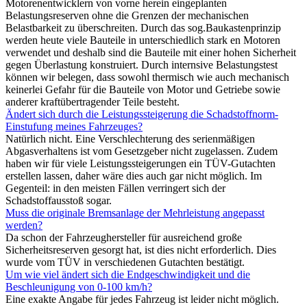
Motorenentwicklern von vorne herein eingeplanten
Belastungsreserven ohne die Grenzen der mechanischen
Belastbarkeit zu überschreiten. Durch das sog.Baukastenprinzip
werden heute viele Bauteile in unterschiedlich stark en Motoren
verwendet und deshalb sind die Bauteile mit einer hohen Sicherheit
gegen Überlastung konstruiert. Durch internsive Belastungstest
können wir belegen, dass sowohl thermisch wie auch mechanisch
keinerlei Gefahr für die Bauteile von Motor und Getriebe sowie
anderer kraftübertragender Teile besteht.
Ändert sich durch die Leistungssteigerung die Schadstoffnorm-
Einstufung meines Fahrzeuges?
Natürlich nicht. Eine Verschlechterung des serienmäßigen
Abgasverhaltens ist vom Gesetzgeber nicht zugelassen. Zudem
haben wir für viele Leistungssteigerungen ein TÜV-Gutachten
erstellen lassen, daher wäre dies auch gar nicht möglich. Im
Gegenteil: in den meisten Fällen verringert sich der
Schadstoffausstoß sogar.
Muss die originale Bremsanlage der Mehrleistung angepasst
werden?
Da schon der Fahrzeughersteller für ausreichend große
Sicherheitsreserven gesorgt hat, ist dies nicht erforderlich. Dies
wurde vom TÜV in verschiedenen Gutachten bestätigt.
Um wie viel ändert sich die Endgeschwindigkeit und die
Beschleunigung von 0-100 km/h?
Eine exakte Angabe für jedes Fahrzeug ist leider nicht möglich.