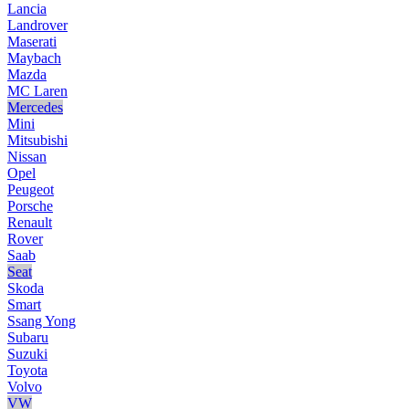
Lancia
Landrover
Maserati
Maybach
Mazda
MC Laren
Mercedes
Mini
Mitsubishi
Nissan
Opel
Peugeot
Porsche
Renault
Rover
Saab
Seat
Skoda
Smart
Ssang Yong
Subaru
Suzuki
Toyota
Volvo
VW