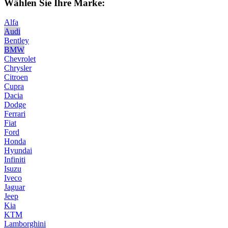
Wählen Sie Ihre Marke:
Alfa
Audi
Bentley
BMW
Chevrolet
Chrysler
Citroen
Cupra
Dacia
Dodge
Ferrari
Fiat
Ford
Honda
Hyundai
Infiniti
Isuzu
Iveco
Jaguar
Jeep
Kia
KTM
Lamborghini