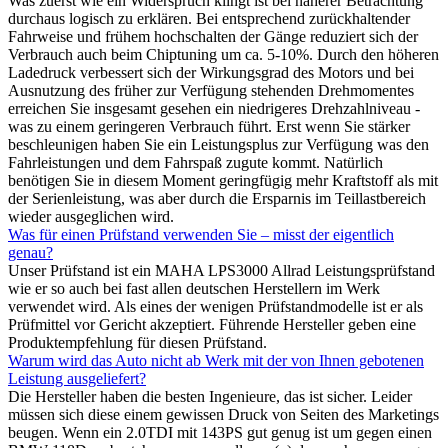
Was zuerst wie ein Widerspruch klingt ist bei näherer Betrachtung
durchaus logisch zu erklären. Bei entsprechend zurückhaltender
Fahrweise und frühem hochschalten der Gänge reduziert sich der
Verbrauch auch beim Chiptuning um ca. 5-10%. Durch den höheren
Ladedruck verbessert sich der Wirkungsgrad des Motors und bei
Ausnutzung des früher zur Verfügung stehenden Drehmomentes
erreichen Sie insgesamt gesehen ein niedrigeres Drehzahlniveau -
was zu einem geringeren Verbrauch führt. Erst wenn Sie stärker
beschleunigen haben Sie ein Leistungsplus zur Verfügung was den
Fahrleistungen und dem Fahrspaß zugute kommt. Natürlich
benötigen Sie in diesem Moment geringfügig mehr Kraftstoff als mit
der Serienleistung, was aber durch die Ersparnis im Teillastbereich
wieder ausgeglichen wird.
Was für einen Prüfstand verwenden Sie – misst der eigentlich
genau?
Unser Prüfstand ist ein MAHA LPS3000 Allrad Leistungsprüfstand
wie er so auch bei fast allen deutschen Herstellern im Werk
verwendet wird. Als eines der wenigen Prüfstandmodelle ist er als
Prüfmittel vor Gericht akzeptiert. Führende Hersteller geben eine
Produktempfehlung für diesen Prüfstand.
Warum wird das Auto nicht ab Werk mit der von Ihnen gebotenen
Leistung ausgeliefert?
Die Hersteller haben die besten Ingenieure, das ist sicher. Leider
müssen sich diese einem gewissen Druck von Seiten des Marketings
beugen. Wenn ein 2.0TDI mit 143PS gut genug ist um gegen einen