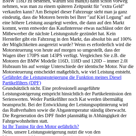
BMW 118D zu bestehen, warum soll man(n) dann schon vorweg
nehmen, was man zu einem späteren Zeitpunkt für "extra Geld"
verkaufen kann? Am Beispiel dieser Fahrzeuge sieht man ja ganz
eindeutig, dass die Motoren bereits bei Ihrer "auf Kiel Legung" auf
eine höhere Leistung ausgelegt werden, die dann auf den Markt
kommt, wenn entweder das Kaufinteresse etwas nachlässt oder der
Mitbewerber die nächste Leistungsstufe gezündet hat. Kein
Hersteller gibt ein Fahrzeug in den Markt, das absolut bis auf 100%
der Möglichkeiten ausgereizt wurde? Wenn es erforderlich wird die
Motorsteuerung von heute auf morgen so umgestellt, dass der
Wagen über 170PS statt 143PS verfügt. Vergleichen Sie z.B. die
Motoren der BMW Modelle 116D, 118D und 120D – immer 2.0l
Hubraum bis auf wenige Unterschiede der identische Motor. Nur die
Motorsteuerung entscheidet maßgeblich, wie viel Leistung entsteht.
Gefährdet die Leistungssteigerung die Funktion meines Diesel
Partikelfilters (DPF)
Grundsätzlich nicht. Eine professionell ausgeführte
Leistungssteigerung entspricht hinsichtlich der Partikelemission den
Serienwerten. Weder Partikelfilter noch Kat werden übermäßig
beansprucht. Bei der Entwicklung der Leistungsoptimierung wird
das Rußverhalten sowie die Abgastemperatur ständig überwacht.
Die Regeneration des DPF findet planmäßig in Abhängigkeit der
Fahrgewohnheiten statt.
Ist Ihr Tuning für den Motor gefährlich?
Nein, unsere Leistungssteigerung nutzt die von den