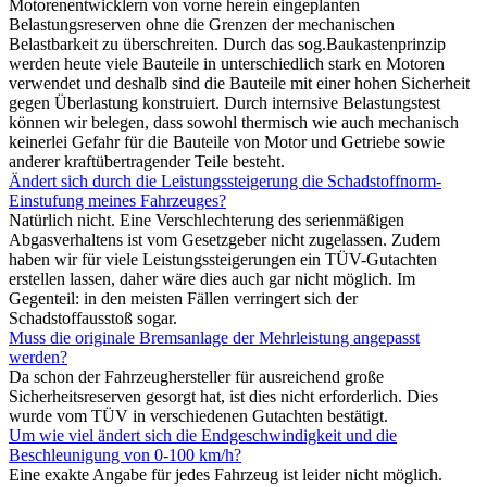
Motorenentwicklern von vorne herein eingeplanten
Belastungsreserven ohne die Grenzen der mechanischen
Belastbarkeit zu überschreiten. Durch das sog.Baukastenprinzip
werden heute viele Bauteile in unterschiedlich stark en Motoren
verwendet und deshalb sind die Bauteile mit einer hohen Sicherheit
gegen Überlastung konstruiert. Durch internsive Belastungstest
können wir belegen, dass sowohl thermisch wie auch mechanisch
keinerlei Gefahr für die Bauteile von Motor und Getriebe sowie
anderer kraftübertragender Teile besteht.
Ändert sich durch die Leistungssteigerung die Schadstoffnorm-
Einstufung meines Fahrzeuges?
Natürlich nicht. Eine Verschlechterung des serienmäßigen
Abgasverhaltens ist vom Gesetzgeber nicht zugelassen. Zudem
haben wir für viele Leistungssteigerungen ein TÜV-Gutachten
erstellen lassen, daher wäre dies auch gar nicht möglich. Im
Gegenteil: in den meisten Fällen verringert sich der
Schadstoffausstoß sogar.
Muss die originale Bremsanlage der Mehrleistung angepasst
werden?
Da schon der Fahrzeughersteller für ausreichend große
Sicherheitsreserven gesorgt hat, ist dies nicht erforderlich. Dies
wurde vom TÜV in verschiedenen Gutachten bestätigt.
Um wie viel ändert sich die Endgeschwindigkeit und die
Beschleunigung von 0-100 km/h?
Eine exakte Angabe für jedes Fahrzeug ist leider nicht möglich.