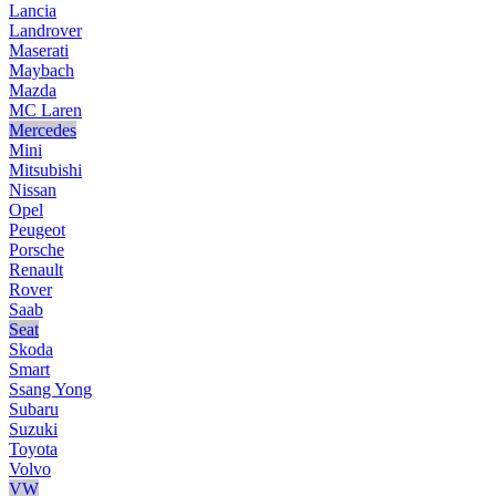
Lancia
Landrover
Maserati
Maybach
Mazda
MC Laren
Mercedes
Mini
Mitsubishi
Nissan
Opel
Peugeot
Porsche
Renault
Rover
Saab
Seat
Skoda
Smart
Ssang Yong
Subaru
Suzuki
Toyota
Volvo
VW