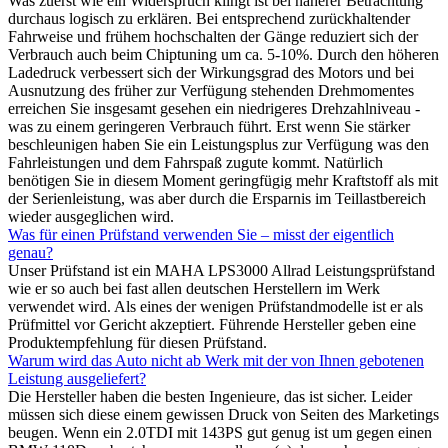
Was zuerst wie ein Widerspruch klingt ist bei näherer Betrachtung
durchaus logisch zu erklären. Bei entsprechend zurückhaltender
Fahrweise und frühem hochschalten der Gänge reduziert sich der
Verbrauch auch beim Chiptuning um ca. 5-10%. Durch den höheren
Ladedruck verbessert sich der Wirkungsgrad des Motors und bei
Ausnutzung des früher zur Verfügung stehenden Drehmomentes
erreichen Sie insgesamt gesehen ein niedrigeres Drehzahlniveau -
was zu einem geringeren Verbrauch führt. Erst wenn Sie stärker
beschleunigen haben Sie ein Leistungsplus zur Verfügung was den
Fahrleistungen und dem Fahrspaß zugute kommt. Natürlich
benötigen Sie in diesem Moment geringfügig mehr Kraftstoff als mit
der Serienleistung, was aber durch die Ersparnis im Teillastbereich
wieder ausgeglichen wird.
Was für einen Prüfstand verwenden Sie – misst der eigentlich
genau?
Unser Prüfstand ist ein MAHA LPS3000 Allrad Leistungsprüfstand
wie er so auch bei fast allen deutschen Herstellern im Werk
verwendet wird. Als eines der wenigen Prüfstandmodelle ist er als
Prüfmittel vor Gericht akzeptiert. Führende Hersteller geben eine
Produktempfehlung für diesen Prüfstand.
Warum wird das Auto nicht ab Werk mit der von Ihnen gebotenen
Leistung ausgeliefert?
Die Hersteller haben die besten Ingenieure, das ist sicher. Leider
müssen sich diese einem gewissen Druck von Seiten des Marketings
beugen. Wenn ein 2.0TDI mit 143PS gut genug ist um gegen einen