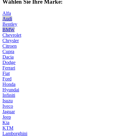
Wählen Sie Ihre Marke:
Alfa
Audi
Bentley
BMW
Chevrolet
Chrysler
Citroen
Cupra
Dacia
Dodge
Ferrari
Fiat
Ford
Honda
Hyundai
Infiniti
Isuzu
Iveco
Jaguar
Jeep
Kia
KTM
Lamborghini