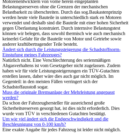
Motorenentwicklern von vorne herein eingeplanten
Belastungsreserven ohne die Grenzen der mechanischen
Belastbarkeit zu überschreiten. Durch das sog.Baukastenprinzip
werden heute viele Bauteile in unterschiedlich stark en Motoren
verwendet und deshalb sind die Bauteile mit einer hohen Sicherheit
gegen Überlastung konstruiert. Durch internsive Belastungstest
können wir belegen, dass sowohl thermisch wie auch mechanisch
keinerlei Gefahr für die Bauteile von Motor und Getriebe sowie
anderer kraftübertragender Teile besteht.
Ändert sich durch die Leistungssteigerung die Schadstoffnorm-
Einstufung meines Fahrzeuges?
Natürlich nicht. Eine Verschlechterung des serienmäßigen
Abgasverhaltens ist vom Gesetzgeber nicht zugelassen. Zudem
haben wir für viele Leistungssteigerungen ein TÜV-Gutachten
erstellen lassen, daher wäre dies auch gar nicht möglich. Im
Gegenteil: in den meisten Fällen verringert sich der
Schadstoffausstoß sogar.
Muss die originale Bremsanlage der Mehrleistung angepasst
werden?
Da schon der Fahrzeughersteller für ausreichend große
Sicherheitsreserven gesorgt hat, ist dies nicht erforderlich. Dies
wurde vom TÜV in verschiedenen Gutachten bestätigt.
Um wie viel ändert sich die Endgeschwindigkeit und die
Beschleunigung von 0-100 km/h?
Eine exakte Angabe für jedes Fahrzeug ist leider nicht möglich.