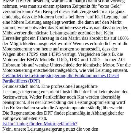
BMW 118D zu bestehen, warum soll man(n) dann schon vorweg
nehmen, was man zu einem späteren Zeitpunkt für "extra Geld"
verkaufen kann? Am Beispiel dieser Fahrzeuge sieht man ja ganz
eindeutig, dass die Motoren bereits bei Ihrer "auf Kiel Legung" auf
eine höhere Leistung ausgelegt werden, die dann auf den Markt
kommt, wenn entweder das Kaufinteresse etwas nachlässt oder der
Mitbewerber die nächste Leistungsstufe gezündet hat. Kein
Hersteller gibt ein Fahrzeug in den Markt, das absolut bis auf 100%
der Möglichkeiten ausgereizt wurde? Wenn es erforderlich wird die
Motorsteuerung von heute auf morgen so umgestellt, dass der
Wagen über 170PS statt 143PS verfügt. Vergleichen Sie z.B. die
Motoren der BMW Modelle 116D, 118D und 120D – immer 2.0l
Hubraum bis auf wenige Unterschiede der identische Motor. Nur die
Motorsteuerung entscheidet maßgeblich, wie viel Leistung entsteht.
Gefährdet die Leistungssteigerung die Funktion meines Diesel
Partikelfilters (DPF)
Grundsätzlich nicht. Eine professionell ausgeführte
Leistungssteigerung entspricht hinsichtlich der Partikelemission den
Serienwerten. Weder Partikelfilter noch Kat werden übermäßig
beansprucht. Bei der Entwicklung der Leistungsoptimierung wird
das Rußverhalten sowie die Abgastemperatur ständig überwacht.
Die Regeneration des DPF findet planmäßig in Abhängigkeit der
Fahrgewohnheiten statt.
Ist Ihr Tuning für den Motor gefährlich?
Nein, unsere Leistungssteigerung nutzt die von den