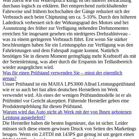
Was zuerst wie ein Widerspruch klingt ist bei näherer Betrachtung
durchaus logisch zu erklären. Bei entsprechend zurückhaltender
Fahrweise und frühem hochschalten der Gänge reduziert sich der
Verbrauch auch beim Chiptuning um ca. 5-10%. Durch den höheren
Ladedruck verbessert sich der Wirkungsgrad des Motors und bei
Ausnutzung des früher zur Verfügung stehenden Drehmomentes
erreichen Sie insgesamt gesehen ein niedrigeres Drehzahlniveau -
was zu einem geringeren Verbrauch führt. Erst wenn Sie stärker
beschleunigen haben Sie ein Leistungsplus zur Verfügung was den
Fahrleistungen und dem Fahrspaß zugute kommt. Natürlich
benötigen Sie in diesem Moment geringfügig mehr Kraftstoff als mit
der Serienleistung, was aber durch die Ersparnis im Teillastbereich
wieder ausgeglichen wird.
Was für einen Prüfstand verwenden Sie – misst der eigentlich
genau?
Unser Prüfstand ist ein MAHA LPS3000 Allrad Leistungsprüfstand
wie er so auch bei fast allen deutschen Herstellern im Werk
verwendet wird. Als eines der wenigen Prüfstandmodelle ist er als
Prüfmittel vor Gericht akzeptiert. Führende Hersteller geben eine
Produktempfehlung für diesen Prüfstand.
Warum wird das Auto nicht ab Werk mit der von Ihnen gebotenen
Leistung ausgeliefert?
Die Hersteller haben die besten Ingenieure, das ist sicher. Leider
müssen sich diese einem gewissen Druck von Seiten des Marketings
beugen. Wenn ein 2.0TDI mit 143PS gut genug ist um gegen einen