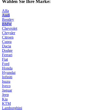
Wählen Sie Ihre Marke:
Alfa
Audi
Bentley
BMW
Chevrolet
Chrysler
Citroen
Cupra
Dacia
Dodge
Ferrari
Fiat
Ford
Honda
Hyundai
Infiniti
Isuzu
Iveco
Jaguar
Jeep
Kia
KTM
Lamborghini