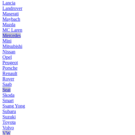
Lancia
Landrover
Maserati
Maybach
Mazda
MC Laren
Mercedes
Mini
Mitsubishi
Nissan
Opel
Peugeot
Porsche
Renault
Rover
Saab
Seat
Skoda
Smart
Ssang Yong
Subaru
Suzuki
Toyota
Volvo
VW