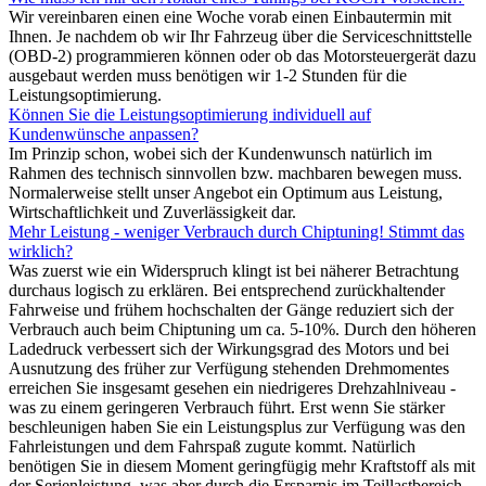
Wir vereinbaren einen eine Woche vorab einen Einbautermin mit
Ihnen. Je nachdem ob wir Ihr Fahrzeug über die Serviceschnittstelle
(OBD-2) programmieren können oder ob das Motorsteuergerät dazu
ausgebaut werden muss benötigen wir 1-2 Stunden für die
Leistungsoptimierung.
Können Sie die Leistungsoptimierung individuell auf
Kundenwünsche anpassen?
Im Prinzip schon, wobei sich der Kundenwunsch natürlich im
Rahmen des technisch sinnvollen bzw. machbaren bewegen muss.
Normalerweise stellt unser Angebot ein Optimum aus Leistung,
Wirtschaftlichkeit und Zuverlässigkeit dar.
Mehr Leistung - weniger Verbrauch durch Chiptuning! Stimmt das
wirklich?
Was zuerst wie ein Widerspruch klingt ist bei näherer Betrachtung
durchaus logisch zu erklären. Bei entsprechend zurückhaltender
Fahrweise und frühem hochschalten der Gänge reduziert sich der
Verbrauch auch beim Chiptuning um ca. 5-10%. Durch den höheren
Ladedruck verbessert sich der Wirkungsgrad des Motors und bei
Ausnutzung des früher zur Verfügung stehenden Drehmomentes
erreichen Sie insgesamt gesehen ein niedrigeres Drehzahlniveau -
was zu einem geringeren Verbrauch führt. Erst wenn Sie stärker
beschleunigen haben Sie ein Leistungsplus zur Verfügung was den
Fahrleistungen und dem Fahrspaß zugute kommt. Natürlich
benötigen Sie in diesem Moment geringfügig mehr Kraftstoff als mit
der Serienleistung, was aber durch die Ersparnis im Teillastbereich