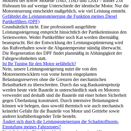
Motoren der BMW Modelle 116D, 118D und 120D – immer 2.0l
Hubraum bis auf wenige Unterschiede der identische Motor. Nur die
Motorsteuerung entscheidet maßgeblich, wie viel Leistung entsteht.
Gefährdet die Leistungssteigerung die Funktion meines Diesel
Partikelfilters (DPF)
Grundsätzlich nicht. Eine professionell ausgeführte
Leistungssteigerung entspricht hinsichtlich der Partikelemission den
Serienwerten. Weder Partikelfilter noch Kat werden übermäßig
beansprucht. Bei der Entwicklung der Leistungsoptimierung wird
das Rußverhalten sowie die Abgastemperatur ständig überwacht.
Die Regeneration des DPF findet planmäßig in Abhängigkeit der
Fahrgewohnheiten statt.
Ist Ihr Tuning für den Motor gefährlich?
Nein, unsere Leistungssteigerung nutzt die von den
Motorenentwicklern von vorne herein eingeplanten
Belastungsreserven ohne die Grenzen der mechanischen
Belastbarkeit zu überschreiten. Durch das sog.Baukastenprinzip
werden heute viele Bauteile in unterschiedlich stark en Motoren
verwendet und deshalb sind die Bauteile mit einer hohen Sicherheit
gegen Überlastung konstruiert. Durch internsive Belastungstest
können wir belegen, dass sowohl thermisch wie auch mechanisch
keinerlei Gefahr für die Bauteile von Motor und Getriebe sowie
anderer kraftübertragender Teile besteht.
Ändert sich durch die Leistungssteigerung die Schadstoffnorm-
Einstufung meines Fahrzeuges?