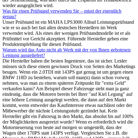
wieder ausgeglichen wird.
Was für einen Prüfstand verwenden Sie – misst der eigentlich
genau?
Unser Prüfstand ist ein MAHA LPS3000 Allrad Leistungsprüfstand
wie er so auch bei fast allen deutschen Herstellern im Werk
verwendet wird. Als eines der wenigen Prüfstandmodelle ist er als
Prüfmittel vor Gericht akzeptiert. Führende Hersteller geben eine
Produktempfehlung für diesen Prüfstand.
Warum wird das Auto nicht ab Werk mit der von Ihnen gebotenen
Leistung ausgeliefert?
Die Hersteller haben die besten Ingenieure, das ist sicher. Leider
müssen sich diese einem gewissen Druck von Seiten des Marketings
beugen. Wenn ein 2.0TDI mit 143PS gut genug ist um gegen einen
BMW 118D zu bestehen, warum soll man(n) dann schon vorweg
nehmen, was man zu einem späteren Zeitpunkt für "extra Geld"
verkaufen kann? Am Beispiel dieser Fahrzeuge sieht man ja ganz
eindeutig, dass die Motoren bereits bei Ihrer "auf Kiel Legung" auf
eine höhere Leistung ausgelegt werden, die dann auf den Markt
kommt, wenn entweder das Kaufinteresse etwas nachlässt oder der
Mitbewerber die nächste Leistungsstufe gezündet hat. Kein
Hersteller gibt ein Fahrzeug in den Markt, das absolut bis auf 100%
der Möglichkeiten ausgereizt wurde? Wenn es erforderlich wird die
Motorsteuerung von heute auf morgen so umgestellt, dass der
Wagen über 170PS statt 143PS verfügt. Vergleichen Sie z.B. die