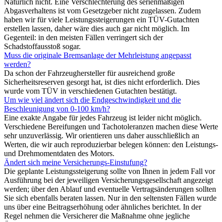
Natürlich nicht. Eine Verschlechterung des serienmäßigen
Abgasverhaltens ist vom Gesetzgeber nicht zugelassen. Zudem
haben wir für viele Leistungssteigerungen ein TÜV-Gutachten
erstellen lassen, daher wäre dies auch gar nicht möglich. Im
Gegenteil: in den meisten Fällen verringert sich der
Schadstoffausstoß sogar.
Muss die originale Bremsanlage der Mehrleistung angepasst
werden?
Da schon der Fahrzeughersteller für ausreichend große
Sicherheitsreserven gesorgt hat, ist dies nicht erforderlich. Dies
wurde vom TÜV in verschiedenen Gutachten bestätigt.
Um wie viel ändert sich die Endgeschwindigkeit und die
Beschleunigung von 0-100 km/h?
Eine exakte Angabe für jedes Fahrzeug ist leider nicht möglich.
Verschiedene Bereifungen und Tachotoleranzen machen diese Werte
sehr unzuverlässig. Wir orientieren uns daher ausschließlich an
Werten, die wir auch reproduzierbar belegen können: den Leistungs-
und Drehmomentdaten des Motors.
Ändert sich meine Versicherungs-Einstufung?
Die geplante Leistungssteigerung sollte von Ihnen in jedem Fall vor
Ausführung bei der jeweiligen Versicherungsgesellschaft angezeigt
werden; über den Ablauf und eventuelle Vertragsänderungen sollten
Sie sich ebenfalls beraten lassen. Nur in den seltensten Fällen wurde
uns über eine Beitragserhöhung oder ähnliches berichtet. In der
Regel nehmen die Versicherer die Maßnahme ohne jegliche