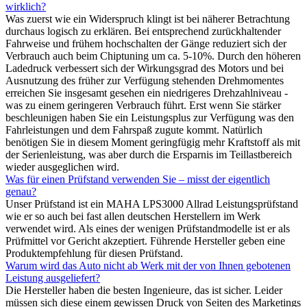
wirklich?
Was zuerst wie ein Widerspruch klingt ist bei näherer Betrachtung
durchaus logisch zu erklären. Bei entsprechend zurückhaltender
Fahrweise und frühem hochschalten der Gänge reduziert sich der
Verbrauch auch beim Chiptuning um ca. 5-10%. Durch den höheren
Ladedruck verbessert sich der Wirkungsgrad des Motors und bei
Ausnutzung des früher zur Verfügung stehenden Drehmomentes
erreichen Sie insgesamt gesehen ein niedrigeres Drehzahlniveau -
was zu einem geringeren Verbrauch führt. Erst wenn Sie stärker
beschleunigen haben Sie ein Leistungsplus zur Verfügung was den
Fahrleistungen und dem Fahrspaß zugute kommt. Natürlich
benötigen Sie in diesem Moment geringfügig mehr Kraftstoff als mit
der Serienleistung, was aber durch die Ersparnis im Teillastbereich
wieder ausgeglichen wird.
Was für einen Prüfstand verwenden Sie – misst der eigentlich
genau?
Unser Prüfstand ist ein MAHA LPS3000 Allrad Leistungsprüfstand
wie er so auch bei fast allen deutschen Herstellern im Werk
verwendet wird. Als eines der wenigen Prüfstandmodelle ist er als
Prüfmittel vor Gericht akzeptiert. Führende Hersteller geben eine
Produktempfehlung für diesen Prüfstand.
Warum wird das Auto nicht ab Werk mit der von Ihnen gebotenen
Leistung ausgeliefert?
Die Hersteller haben die besten Ingenieure, das ist sicher. Leider
müssen sich diese einem gewissen Druck von Seiten des Marketings