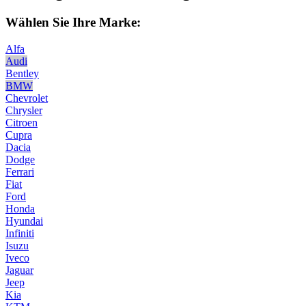
Wählen Sie Ihre Marke:
Alfa
Audi
Bentley
BMW
Chevrolet
Chrysler
Citroen
Cupra
Dacia
Dodge
Ferrari
Fiat
Ford
Honda
Hyundai
Infiniti
Isuzu
Iveco
Jaguar
Jeep
Kia