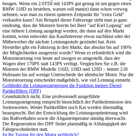
beugen. Wenn ein 2.0TDI mit 143PS gut genug ist um gegen einen
BMW 118D zu bestehen, warum soll man(n) dann schon vorweg
nehmen, was man zu einem späteren Zeitpunkt für "extra Geld"
verkaufen kann? Am Beispiel dieser Fahrzeuge sieht man ja ganz
eindeutig, dass die Motoren bereits bei Ihrer "auf Kiel Legung" auf
eine höhere Leistung ausgelegt werden, die dann auf den Markt
kommt, wenn entweder das Kaufinteresse etwas nachlässt oder der
Mitbewerber die nächste Leistungsstufe gezündet hat. Kein
Hersteller gibt ein Fahrzeug in den Markt, das absolut bis auf 100%
der Möglichkeiten ausgereizt wurde? Wenn es erforderlich wird die
Motorsteuerung von heute auf morgen so umgestellt, dass der
Wagen über 170PS statt 143PS verfügt. Vergleichen Sie z.B. die
Motoren der BMW Modelle 116D, 118D und 120D – immer 2.0l
Hubraum bis auf wenige Unterschiede der identische Motor. Nur die
Motorsteuerung entscheidet maßgeblich, wie viel Leistung entsteht.
Gefährdet die Leistungssteigerung die Funktion meines Diesel
Partikelfilters (DPF)
Grundsätzlich nicht. Eine professionell ausgeführte
Leistungssteigerung entspricht hinsichtlich der Partikelemission den
Serienwerten. Weder Partikelfilter noch Kat werden übermäßig
beansprucht. Bei der Entwicklung der Leistungsoptimierung wird
das Rußverhalten sowie die Abgastemperatur ständig überwacht.
Die Regeneration des DPF findet planmäßig in Abhängigkeit der
Fahrgewohnheiten statt.
Ist Ihr Tuning für den Motor gefährlich?