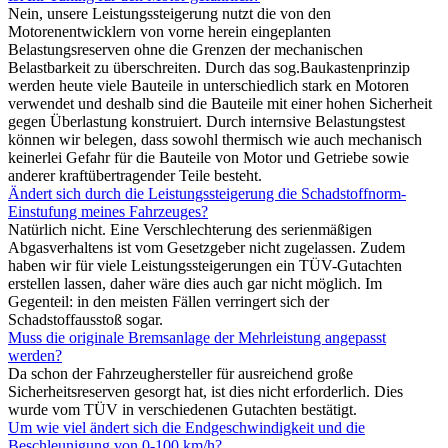
Nein, unsere Leistungssteigerung nutzt die von den
Motorenentwicklern von vorne herein eingeplanten
Belastungsreserven ohne die Grenzen der mechanischen
Belastbarkeit zu überschreiten. Durch das sog.Baukastenprinzip
werden heute viele Bauteile in unterschiedlich stark en Motoren
verwendet und deshalb sind die Bauteile mit einer hohen Sicherheit
gegen Überlastung konstruiert. Durch internsive Belastungstest
können wir belegen, dass sowohl thermisch wie auch mechanisch
keinerlei Gefahr für die Bauteile von Motor und Getriebe sowie
anderer kraftübertragender Teile besteht.
Ändert sich durch die Leistungssteigerung die Schadstoffnorm-
Einstufung meines Fahrzeuges?
Natürlich nicht. Eine Verschlechterung des serienmäßigen
Abgasverhaltens ist vom Gesetzgeber nicht zugelassen. Zudem
haben wir für viele Leistungssteigerungen ein TÜV-Gutachten
erstellen lassen, daher wäre dies auch gar nicht möglich. Im
Gegenteil: in den meisten Fällen verringert sich der
Schadstoffausstoß sogar.
Muss die originale Bremsanlage der Mehrleistung angepasst
werden?
Da schon der Fahrzeughersteller für ausreichend große
Sicherheitsreserven gesorgt hat, ist dies nicht erforderlich. Dies
wurde vom TÜV in verschiedenen Gutachten bestätigt.
Um wie viel ändert sich die Endgeschwindigkeit und die
Beschleunigung von 0-100 km/h?