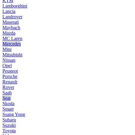
KTM
Lamborghini
Lancia
Landrover
Maserati
Maybach
Mazda
MC Laren
Mercedes
Mini
Mitsubishi
Nissan
Opel
Peugeot
Porsche
Renault
Rover
Saab
Seat
Skoda
Smart
Ssang Yong
Subaru
Suzuki
Toyota