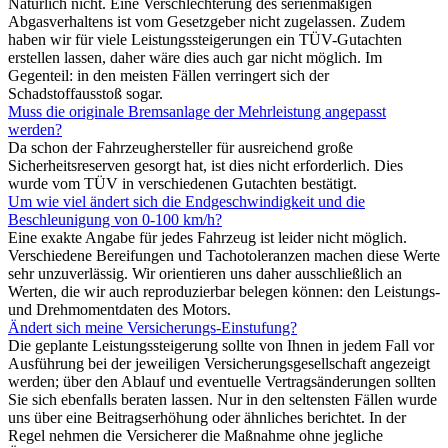
Natürlich nicht. Eine Verschlechterung des serienmäßigen
Abgasverhaltens ist vom Gesetzgeber nicht zugelassen. Zudem
haben wir für viele Leistungssteigerungen ein TÜV-Gutachten
erstellen lassen, daher wäre dies auch gar nicht möglich. Im
Gegenteil: in den meisten Fällen verringert sich der
Schadstoffausstoß sogar.
Muss die originale Bremsanlage der Mehrleistung angepasst
werden?
Da schon der Fahrzeughersteller für ausreichend große
Sicherheitsreserven gesorgt hat, ist dies nicht erforderlich. Dies
wurde vom TÜV in verschiedenen Gutachten bestätigt.
Um wie viel ändert sich die Endgeschwindigkeit und die
Beschleunigung von 0-100 km/h?
Eine exakte Angabe für jedes Fahrzeug ist leider nicht möglich.
Verschiedene Bereifungen und Tachotoleranzen machen diese Werte
sehr unzuverlässig. Wir orientieren uns daher ausschließlich an
Werten, die wir auch reproduzierbar belegen können: den Leistungs-
und Drehmomentdaten des Motors.
Ändert sich meine Versicherungs-Einstufung?
Die geplante Leistungssteigerung sollte von Ihnen in jedem Fall vor
Ausführung bei der jeweiligen Versicherungsgesellschaft angezeigt
werden; über den Ablauf und eventuelle Vertragsänderungen sollten
Sie sich ebenfalls beraten lassen. Nur in den seltensten Fällen wurde
uns über eine Beitragserhöhung oder ähnliches berichtet. In der
Regel nehmen die Versicherer die Maßnahme ohne jegliche