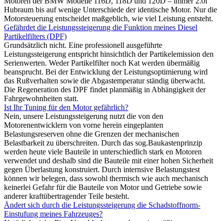
Motoren der BMW Modelle 116D, 118D und 120D – immer 2.0l
Hubraum bis auf wenige Unterschiede der identische Motor. Nur die
Motorsteuerung entscheidet maßgeblich, wie viel Leistung entsteht.
Gefährdet die Leistungssteigerung die Funktion meines Diesel
Partikelfilters (DPF)
Grundsätzlich nicht. Eine professionell ausgeführte
Leistungssteigerung entspricht hinsichtlich der Partikelemission den
Serienwerten. Weder Partikelfilter noch Kat werden übermäßig
beansprucht. Bei der Entwicklung der Leistungsoptimierung wird
das Rußverhalten sowie die Abgastemperatur ständig überwacht.
Die Regeneration des DPF findet planmäßig in Abhängigkeit der
Fahrgewohnheiten statt.
Ist Ihr Tuning für den Motor gefährlich?
Nein, unsere Leistungssteigerung nutzt die von den
Motorenentwicklern von vorne herein eingeplanten
Belastungsreserven ohne die Grenzen der mechanischen
Belastbarkeit zu überschreiten. Durch das sog.Baukastenprinzip
werden heute viele Bauteile in unterschiedlich stark en Motoren
verwendet und deshalb sind die Bauteile mit einer hohen Sicherheit
gegen Überlastung konstruiert. Durch internsive Belastungstest
können wir belegen, dass sowohl thermisch wie auch mechanisch
keinerlei Gefahr für die Bauteile von Motor und Getriebe sowie
anderer kraftübertragender Teile besteht.
Ändert sich durch die Leistungssteigerung die Schadstoffnorm-
Einstufung meines Fahrzeuges?