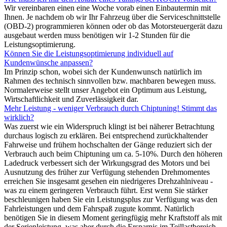
Wir vereinbaren einen eine Woche vorab einen Einbautermin mit
Ihnen. Je nachdem ob wir Ihr Fahrzeug über die Serviceschnittstelle
(OBD-2) programmieren können oder ob das Motorsteuergerät dazu
ausgebaut werden muss benötigen wir 1-2 Stunden für die
Leistungsoptimierung.
Können Sie die Leistungsoptimierung individuell auf
Kundenwünsche anpassen?
Im Prinzip schon, wobei sich der Kundenwunsch natürlich im
Rahmen des technisch sinnvollen bzw. machbaren bewegen muss.
Normalerweise stellt unser Angebot ein Optimum aus Leistung,
Wirtschaftlichkeit und Zuverlässigkeit dar.
Mehr Leistung - weniger Verbrauch durch Chiptuning! Stimmt das
wirklich?
Was zuerst wie ein Widerspruch klingt ist bei näherer Betrachtung
durchaus logisch zu erklären. Bei entsprechend zurückhaltender
Fahrweise und frühem hochschalten der Gänge reduziert sich der
Verbrauch auch beim Chiptuning um ca. 5-10%. Durch den höheren
Ladedruck verbessert sich der Wirkungsgrad des Motors und bei
Ausnutzung des früher zur Verfügung stehenden Drehmomentes
erreichen Sie insgesamt gesehen ein niedrigeres Drehzahlniveau -
was zu einem geringeren Verbrauch führt. Erst wenn Sie stärker
beschleunigen haben Sie ein Leistungsplus zur Verfügung was den
Fahrleistungen und dem Fahrspaß zugute kommt. Natürlich
benötigen Sie in diesem Moment geringfügig mehr Kraftstoff als mit
der Serienleistung, was aber durch die Ersparnis im Teillastbereich