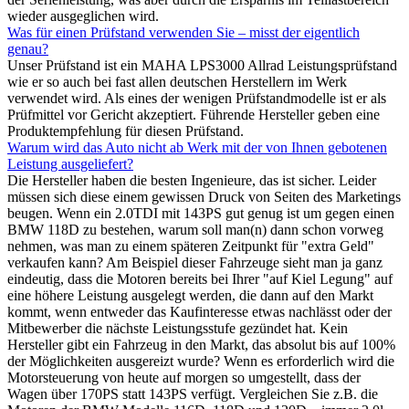
wieder ausgeglichen wird.
Was für einen Prüfstand verwenden Sie – misst der eigentlich
genau?
Unser Prüfstand ist ein MAHA LPS3000 Allrad Leistungsprüfstand
wie er so auch bei fast allen deutschen Herstellern im Werk
verwendet wird. Als eines der wenigen Prüfstandmodelle ist er als
Prüfmittel vor Gericht akzeptiert. Führende Hersteller geben eine
Produktempfehlung für diesen Prüfstand.
Warum wird das Auto nicht ab Werk mit der von Ihnen gebotenen
Leistung ausgeliefert?
Die Hersteller haben die besten Ingenieure, das ist sicher. Leider
müssen sich diese einem gewissen Druck von Seiten des Marketings
beugen. Wenn ein 2.0TDI mit 143PS gut genug ist um gegen einen
BMW 118D zu bestehen, warum soll man(n) dann schon vorweg
nehmen, was man zu einem späteren Zeitpunkt für "extra Geld"
verkaufen kann? Am Beispiel dieser Fahrzeuge sieht man ja ganz
eindeutig, dass die Motoren bereits bei Ihrer "auf Kiel Legung" auf
eine höhere Leistung ausgelegt werden, die dann auf den Markt
kommt, wenn entweder das Kaufinteresse etwas nachlässt oder der
Mitbewerber die nächste Leistungsstufe gezündet hat. Kein
Hersteller gibt ein Fahrzeug in den Markt, das absolut bis auf 100%
der Möglichkeiten ausgereizt wurde? Wenn es erforderlich wird die
Motorsteuerung von heute auf morgen so umgestellt, dass der
Wagen über 170PS statt 143PS verfügt. Vergleichen Sie z.B. die