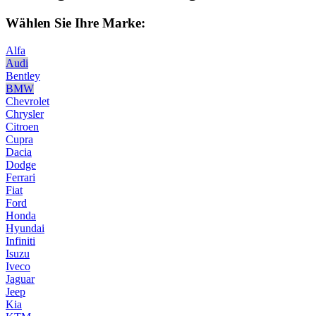
Wählen Sie Ihre Marke:
Alfa
Audi
Bentley
BMW
Chevrolet
Chrysler
Citroen
Cupra
Dacia
Dodge
Ferrari
Fiat
Ford
Honda
Hyundai
Infiniti
Isuzu
Iveco
Jaguar
Jeep
Kia