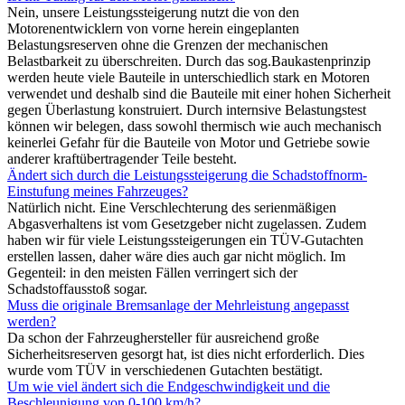
Nein, unsere Leistungssteigerung nutzt die von den
Motorenentwicklern von vorne herein eingeplanten
Belastungsreserven ohne die Grenzen der mechanischen
Belastbarkeit zu überschreiten. Durch das sog.Baukastenprinzip
werden heute viele Bauteile in unterschiedlich stark en Motoren
verwendet und deshalb sind die Bauteile mit einer hohen Sicherheit
gegen Überlastung konstruiert. Durch internsive Belastungstest
können wir belegen, dass sowohl thermisch wie auch mechanisch
keinerlei Gefahr für die Bauteile von Motor und Getriebe sowie
anderer kraftübertragender Teile besteht.
Ändert sich durch die Leistungssteigerung die Schadstoffnorm-
Einstufung meines Fahrzeuges?
Natürlich nicht. Eine Verschlechterung des serienmäßigen
Abgasverhaltens ist vom Gesetzgeber nicht zugelassen. Zudem
haben wir für viele Leistungssteigerungen ein TÜV-Gutachten
erstellen lassen, daher wäre dies auch gar nicht möglich. Im
Gegenteil: in den meisten Fällen verringert sich der
Schadstoffausstoß sogar.
Muss die originale Bremsanlage der Mehrleistung angepasst
werden?
Da schon der Fahrzeughersteller für ausreichend große
Sicherheitsreserven gesorgt hat, ist dies nicht erforderlich. Dies
wurde vom TÜV in verschiedenen Gutachten bestätigt.
Um wie viel ändert sich die Endgeschwindigkeit und die
Beschleunigung von 0-100 km/h?