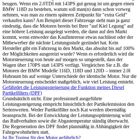
beugen. Wenn ein 2.0TDI mit 143PS gut genug ist um gegen einen
BMW 118D zu bestehen, warum soll man(n) dann schon vorweg
nehmen, was man zu einem späteren Zeitpunkt für "extra Geld"
verkaufen kann? Am Beispiel dieser Fahrzeuge sieht man ja ganz
eindeutig, dass die Motoren bereits bei Ihrer "auf Kiel Legung" auf
eine höhere Leistung ausgelegt werden, die dann auf den Markt
kommt, wenn entweder das Kaufinteresse etwas nachlässt oder der
Mitbewerber die nächste Leistungsstufe gezündet hat. Kein
Hersteller gibt ein Fahrzeug in den Markt, das absolut bis auf 100%
der Möglichkeiten ausgereizt wurde? Wenn es erforderlich wird die
Motorsteuerung von heute auf morgen so umgestellt, dass der
Wagen über 170PS statt 143PS verfügt. Vergleichen Sie z.B. die
Motoren der BMW Modelle 116D, 118D und 120D – immer 2.0l
Hubraum bis auf wenige Unterschiede der identische Motor. Nur die
Motorsteuerung entscheidet maßgeblich, wie viel Leistung entsteht.
Gefährdet die Leistungssteigerung die Funktion meines Diesel
Partikelfilters (DPF)
Grundsätzlich nicht. Eine professionell ausgeführte
Leistungssteigerung entspricht hinsichtlich der Partikelemission den
Serienwerten. Weder Partikelfilter noch Kat werden übermäßig
beansprucht. Bei der Entwicklung der Leistungsoptimierung wird
das Rußverhalten sowie die Abgastemperatur ständig überwacht.
Die Regeneration des DPF findet planmäßig in Abhängigkeit der
Fahrgewohnheiten statt.
Ist Ihr Tuning für den Motor gefährlich?