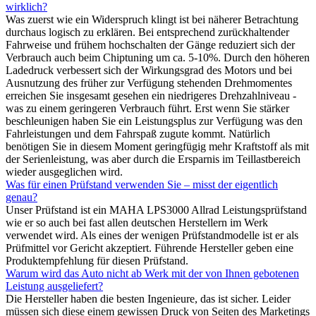
wirklich?
Was zuerst wie ein Widerspruch klingt ist bei näherer Betrachtung
durchaus logisch zu erklären. Bei entsprechend zurückhaltender
Fahrweise und frühem hochschalten der Gänge reduziert sich der
Verbrauch auch beim Chiptuning um ca. 5-10%. Durch den höheren
Ladedruck verbessert sich der Wirkungsgrad des Motors und bei
Ausnutzung des früher zur Verfügung stehenden Drehmomentes
erreichen Sie insgesamt gesehen ein niedrigeres Drehzahlniveau -
was zu einem geringeren Verbrauch führt. Erst wenn Sie stärker
beschleunigen haben Sie ein Leistungsplus zur Verfügung was den
Fahrleistungen und dem Fahrspaß zugute kommt. Natürlich
benötigen Sie in diesem Moment geringfügig mehr Kraftstoff als mit
der Serienleistung, was aber durch die Ersparnis im Teillastbereich
wieder ausgeglichen wird.
Was für einen Prüfstand verwenden Sie – misst der eigentlich
genau?
Unser Prüfstand ist ein MAHA LPS3000 Allrad Leistungsprüfstand
wie er so auch bei fast allen deutschen Herstellern im Werk
verwendet wird. Als eines der wenigen Prüfstandmodelle ist er als
Prüfmittel vor Gericht akzeptiert. Führende Hersteller geben eine
Produktempfehlung für diesen Prüfstand.
Warum wird das Auto nicht ab Werk mit der von Ihnen gebotenen
Leistung ausgeliefert?
Die Hersteller haben die besten Ingenieure, das ist sicher. Leider
müssen sich diese einem gewissen Druck von Seiten des Marketings