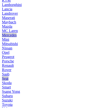
KTM
Lamborghini
Lancia
Landrover
Maserati
Maybach
Mazda
MC Laren
Mercedes
Mini
Mitsubishi
Nissan
Opel
Peugeot
Porsche
Renault
Rover
Saab
Seat
Skoda
Smart
Ssang Yong
Subaru
Suzuki
Toyota