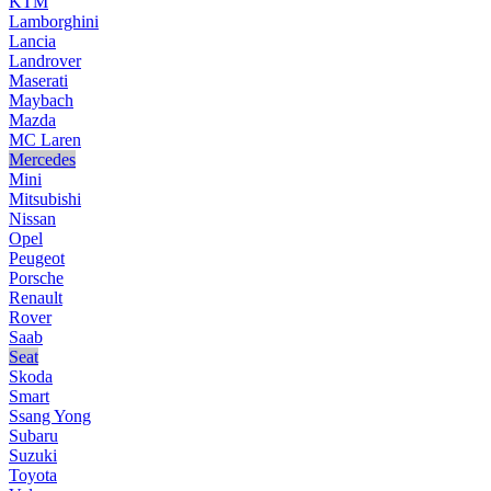
KTM
Lamborghini
Lancia
Landrover
Maserati
Maybach
Mazda
MC Laren
Mercedes
Mini
Mitsubishi
Nissan
Opel
Peugeot
Porsche
Renault
Rover
Saab
Seat
Skoda
Smart
Ssang Yong
Subaru
Suzuki
Toyota