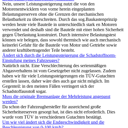
Nein, unsere Leistungssteigerung nutzt die von den
Motorenentwicklern von vorne herein eingeplanten
Belastungsreserven ohne die Grenzen der mechanischen
Belastbarkeit zu überschreiten. Durch das sog.Baukastenprinzip
werden heute viele Bauteile in unterschiedlich stark en Motoren
verwendet und deshalb sind die Bauteile mit einer hohen Sicherheit
gegen Überlastung konstruiert. Durch internsive Belastungstest
können wir belegen, dass sowohl thermisch wie auch mechanisch
keinerlei Gefahr für die Bauteile von Motor und Getriebe sowie
anderer kraftübertragender Teile besteht.
Ändert sich durch die Leistungssteigerung die Schadstoffnorm-
Einstufung meines Fahrzeuges?
Natürlich nicht. Eine Verschlechterung des serienmäßigen
Abgasverhaltens ist vom Gesetzgeber nicht zugelassen. Zudem
haben wir für viele Leistungssteigerungen ein TÜV-Gutachten
erstellen lassen, daher wäre dies auch gar nicht möglich. Im
Gegenteil: in den meisten Fällen verringert sich der
Schadstoffausstoß sogar.
Muss die originale Bremsanlage der Mehrleistung angepasst
werden?
Da schon der Fahrzeughersteller für ausreichend große
Sicherheitsreserven gesorgt hat, ist dies nicht erforderlich. Dies
wurde vom TÜV in verschiedenen Gutachten bestätigt.
Um wie viel ändert sich die Endgeschwindigkeit und die
Beschleunigung von 0-100 km/h?