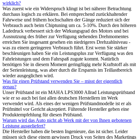
wirklich?
Was zuerst wie ein Widerspruch klingt ist bei näherer Betrachtung
durchaus logisch zu erklären. Bei entsprechend zurückhaltender
Fahrweise und frühem hochschalten der Gänge reduziert sich der
Verbrauch auch beim Chiptuning um ca. 5-10%. Durch den höheren
Ladedruck verbessert sich der Wirkungsgrad des Motors und bei
Ausnutzung des früher zur Verfügung stehenden Drehmomentes
erreichen Sie insgesamt gesehen ein niedrigeres Drehzahlniveau -
was zu einem geringeren Verbrauch führt. Erst wenn Sie stärker
beschleunigen haben Sie ein Leistungsplus zur Verfügung was den
Fahrleistungen und dem Fahrspaß zugute kommt. Natürlich
benötigen Sie in diesem Moment geringfügig mehr Kraftstoff als mit
der Serienleistung, was aber durch die Ersparnis im Teillastbereich
wieder ausgeglichen wird.
Was für einen Prüfstand verwenden Sie – misst der eigentlich
genau?
Unser Prüfstand ist ein MAHA LPS3000 Allrad Leistungsprüfstand
wie er so auch bei fast allen deutschen Herstellern im Werk
verwendet wird. Als eines der wenigen Prüfstandmodelle ist er als
Prüfmittel vor Gericht akzeptiert. Führende Hersteller geben eine
Produktempfehlung für diesen Prüfstand.
Warum wird das Auto nicht ab Werk mit der von Ihnen gebotenen
Leistung ausgeliefert?
Die Hersteller haben die besten Ingenieure, das ist sicher. Leider
müssen sich diese einem gewissen Druck von Seiten des Marketings