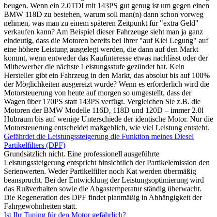
beugen. Wenn ein 2.0TDI mit 143PS gut genug ist um gegen einen
BMW 118D zu bestehen, warum soll man(n) dann schon vorweg
nehmen, was man zu einem späteren Zeitpunkt für "extra Geld"
verkaufen kann? Am Beispiel dieser Fahrzeuge sieht man ja ganz
eindeutig, dass die Motoren bereits bei Ihrer "auf Kiel Legung" auf
eine höhere Leistung ausgelegt werden, die dann auf den Markt
kommt, wenn entweder das Kaufinteresse etwas nachlässt oder der
Mitbewerber die nächste Leistungsstufe gezündet hat. Kein
Hersteller gibt ein Fahrzeug in den Markt, das absolut bis auf 100%
der Möglichkeiten ausgereizt wurde? Wenn es erforderlich wird die
Motorsteuerung von heute auf morgen so umgestellt, dass der
Wagen über 170PS statt 143PS verfügt. Vergleichen Sie z.B. die
Motoren der BMW Modelle 116D, 118D und 120D – immer 2.0l
Hubraum bis auf wenige Unterschiede der identische Motor. Nur die
Motorsteuerung entscheidet maßgeblich, wie viel Leistung entsteht.
Gefährdet die Leistungssteigerung die Funktion meines Diesel
Partikelfilters (DPF)
Grundsätzlich nicht. Eine professionell ausgeführte
Leistungssteigerung entspricht hinsichtlich der Partikelemission den
Serienwerten. Weder Partikelfilter noch Kat werden übermäßig
beansprucht. Bei der Entwicklung der Leistungsoptimierung wird
das Rußverhalten sowie die Abgastemperatur ständig überwacht.
Die Regeneration des DPF findet planmäßig in Abhängigkeit der
Fahrgewohnheiten statt.
Ist Ihr Tuning für den Motor gefährlich?