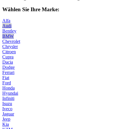
Wählen Sie Ihre Marke:
Alfa
Audi
Bentley
BMW
Chevrolet
Chrysler
Citroen
Cupra
Dacia
Dodge
Ferrari
Fiat
Ford
Honda
Hyundai
Infiniti
Isuzu
Iveco
Jaguar
Jeep
Kia