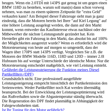
beugen. Wenn ein 2.0TDI mit 143PS gut genug ist um gegen einen
BMW 118D zu bestehen, warum soll man(n) dann schon vorweg
nehmen, was man zu einem späteren Zeitpunkt für "extra Geld"
verkaufen kann? Am Beispiel dieser Fahrzeuge sieht man ja ganz
eindeutig, dass die Motoren bereits bei Ihrer "auf Kiel Legung" auf
eine höhere Leistung ausgelegt werden, die dann auf den Markt
kommt, wenn entweder das Kaufinteresse etwas nachlässt oder der
Mitbewerber die nächste Leistungsstufe gezündet hat. Kein
Hersteller gibt ein Fahrzeug in den Markt, das absolut bis auf 100%
der Möglichkeiten ausgereizt wurde? Wenn es erforderlich wird die
Motorsteuerung von heute auf morgen so umgestellt, dass der
Wagen über 170PS statt 143PS verfügt. Vergleichen Sie z.B. die
Motoren der BMW Modelle 116D, 118D und 120D – immer 2.0l
Hubraum bis auf wenige Unterschiede der identische Motor. Nur die
Motorsteuerung entscheidet maßgeblich, wie viel Leistung entsteht.
Gefährdet die Leistungssteigerung die Funktion meines Diesel
Partikelfilters (DPF)
Grundsätzlich nicht. Eine professionell ausgeführte
Leistungssteigerung entspricht hinsichtlich der Partikelemission den
Serienwerten. Weder Partikelfilter noch Kat werden übermäßig
beansprucht. Bei der Entwicklung der Leistungsoptimierung wird
das Rußverhalten sowie die Abgastemperatur ständig überwacht.
Die Regeneration des DPF findet planmäßig in Abhängigkeit der
Fahrgewohnheiten statt.
Ist Ihr Tuning für den Motor gefährlich?