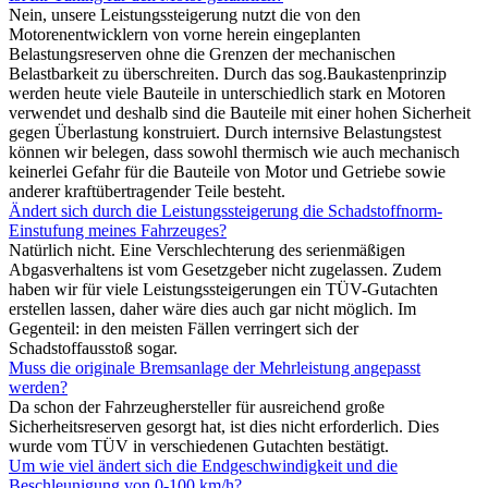
Nein, unsere Leistungssteigerung nutzt die von den
Motorenentwicklern von vorne herein eingeplanten
Belastungsreserven ohne die Grenzen der mechanischen
Belastbarkeit zu überschreiten. Durch das sog.Baukastenprinzip
werden heute viele Bauteile in unterschiedlich stark en Motoren
verwendet und deshalb sind die Bauteile mit einer hohen Sicherheit
gegen Überlastung konstruiert. Durch internsive Belastungstest
können wir belegen, dass sowohl thermisch wie auch mechanisch
keinerlei Gefahr für die Bauteile von Motor und Getriebe sowie
anderer kraftübertragender Teile besteht.
Ändert sich durch die Leistungssteigerung die Schadstoffnorm-
Einstufung meines Fahrzeuges?
Natürlich nicht. Eine Verschlechterung des serienmäßigen
Abgasverhaltens ist vom Gesetzgeber nicht zugelassen. Zudem
haben wir für viele Leistungssteigerungen ein TÜV-Gutachten
erstellen lassen, daher wäre dies auch gar nicht möglich. Im
Gegenteil: in den meisten Fällen verringert sich der
Schadstoffausstoß sogar.
Muss die originale Bremsanlage der Mehrleistung angepasst
werden?
Da schon der Fahrzeughersteller für ausreichend große
Sicherheitsreserven gesorgt hat, ist dies nicht erforderlich. Dies
wurde vom TÜV in verschiedenen Gutachten bestätigt.
Um wie viel ändert sich die Endgeschwindigkeit und die
Beschleunigung von 0-100 km/h?