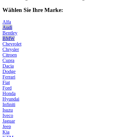
Wählen Sie Ihre Marke:
Alfa
Audi
Bentley
BMW
Chevrolet
Chrysler
Citroen
Cupra
Dacia
Dodge
Ferrari
Fiat
Ford
Honda
Hyundai
Infiniti
Isuzu
Iveco
Jaguar
Jeep
Kia