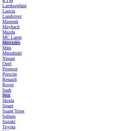
KTM
Lamborghini
Lancia
Landrover
Maserati
Maybach
Mazda
MC Laren
Mercedes
Mini
Mitsubishi
Nissan
Opel
Peugeot
Porsche
Renault
Rover
Saab
Seat
Skoda
Smart
Ssang Yong
Subaru
Suzuki
Toyota