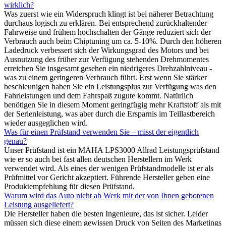
wirklich?
Was zuerst wie ein Widerspruch klingt ist bei näherer Betrachtung
durchaus logisch zu erklären. Bei entsprechend zurückhaltender
Fahrweise und frühem hochschalten der Gänge reduziert sich der
Verbrauch auch beim Chiptuning um ca. 5-10%. Durch den höheren
Ladedruck verbessert sich der Wirkungsgrad des Motors und bei
Ausnutzung des früher zur Verfügung stehenden Drehmomentes
erreichen Sie insgesamt gesehen ein niedrigeres Drehzahlniveau -
was zu einem geringeren Verbrauch führt. Erst wenn Sie stärker
beschleunigen haben Sie ein Leistungsplus zur Verfügung was den
Fahrleistungen und dem Fahrspaß zugute kommt. Natürlich
benötigen Sie in diesem Moment geringfügig mehr Kraftstoff als mit
der Serienleistung, was aber durch die Ersparnis im Teillastbereich
wieder ausgeglichen wird.
Was für einen Prüfstand verwenden Sie – misst der eigentlich
genau?
Unser Prüfstand ist ein MAHA LPS3000 Allrad Leistungsprüfstand
wie er so auch bei fast allen deutschen Herstellern im Werk
verwendet wird. Als eines der wenigen Prüfstandmodelle ist er als
Prüfmittel vor Gericht akzeptiert. Führende Hersteller geben eine
Produktempfehlung für diesen Prüfstand.
Warum wird das Auto nicht ab Werk mit der von Ihnen gebotenen
Leistung ausgeliefert?
Die Hersteller haben die besten Ingenieure, das ist sicher. Leider
müssen sich diese einem gewissen Druck von Seiten des Marketings