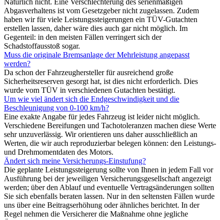
Natürlich nicht. Eine Verschlechterung des serienmäßigen
Abgasverhaltens ist vom Gesetzgeber nicht zugelassen. Zudem
haben wir für viele Leistungssteigerungen ein TÜV-Gutachten
erstellen lassen, daher wäre dies auch gar nicht möglich. Im
Gegenteil: in den meisten Fällen verringert sich der
Schadstoffausstoß sogar.
Muss die originale Bremsanlage der Mehrleistung angepasst
werden?
Da schon der Fahrzeughersteller für ausreichend große
Sicherheitsreserven gesorgt hat, ist dies nicht erforderlich. Dies
wurde vom TÜV in verschiedenen Gutachten bestätigt.
Um wie viel ändert sich die Endgeschwindigkeit und die
Beschleunigung von 0-100 km/h?
Eine exakte Angabe für jedes Fahrzeug ist leider nicht möglich.
Verschiedene Bereifungen und Tachotoleranzen machen diese Werte
sehr unzuverlässig. Wir orientieren uns daher ausschließlich an
Werten, die wir auch reproduzierbar belegen können: den Leistungs-
und Drehmomentdaten des Motors.
Ändert sich meine Versicherungs-Einstufung?
Die geplante Leistungssteigerung sollte von Ihnen in jedem Fall vor
Ausführung bei der jeweiligen Versicherungsgesellschaft angezeigt
werden; über den Ablauf und eventuelle Vertragsänderungen sollten
Sie sich ebenfalls beraten lassen. Nur in den seltensten Fällen wurde
uns über eine Beitragserhöhung oder ähnliches berichtet. In der
Regel nehmen die Versicherer die Maßnahme ohne jegliche