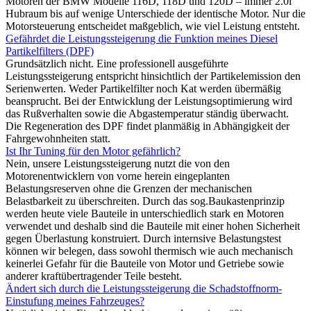
Motoren der BMW Modelle 116D, 118D und 120D – immer 2.0l
Hubraum bis auf wenige Unterschiede der identische Motor. Nur die
Motorsteuerung entscheidet maßgeblich, wie viel Leistung entsteht.
Gefährdet die Leistungssteigerung die Funktion meines Diesel
Partikelfilters (DPF)
Grundsätzlich nicht. Eine professionell ausgeführte
Leistungssteigerung entspricht hinsichtlich der Partikelemission den
Serienwerten. Weder Partikelfilter noch Kat werden übermäßig
beansprucht. Bei der Entwicklung der Leistungsoptimierung wird
das Rußverhalten sowie die Abgastemperatur ständig überwacht.
Die Regeneration des DPF findet planmäßig in Abhängigkeit der
Fahrgewohnheiten statt.
Ist Ihr Tuning für den Motor gefährlich?
Nein, unsere Leistungssteigerung nutzt die von den
Motorenentwicklern von vorne herein eingeplanten
Belastungsreserven ohne die Grenzen der mechanischen
Belastbarkeit zu überschreiten. Durch das sog.Baukastenprinzip
werden heute viele Bauteile in unterschiedlich stark en Motoren
verwendet und deshalb sind die Bauteile mit einer hohen Sicherheit
gegen Überlastung konstruiert. Durch internsive Belastungstest
können wir belegen, dass sowohl thermisch wie auch mechanisch
keinerlei Gefahr für die Bauteile von Motor und Getriebe sowie
anderer kraftübertragender Teile besteht.
Ändert sich durch die Leistungssteigerung die Schadstoffnorm-
Einstufung meines Fahrzeuges?