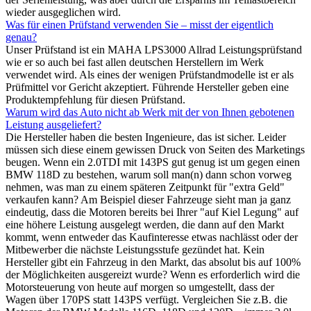
wieder ausgeglichen wird.
Was für einen Prüfstand verwenden Sie – misst der eigentlich
genau?
Unser Prüfstand ist ein MAHA LPS3000 Allrad Leistungsprüfstand
wie er so auch bei fast allen deutschen Herstellern im Werk
verwendet wird. Als eines der wenigen Prüfstandmodelle ist er als
Prüfmittel vor Gericht akzeptiert. Führende Hersteller geben eine
Produktempfehlung für diesen Prüfstand.
Warum wird das Auto nicht ab Werk mit der von Ihnen gebotenen
Leistung ausgeliefert?
Die Hersteller haben die besten Ingenieure, das ist sicher. Leider
müssen sich diese einem gewissen Druck von Seiten des Marketings
beugen. Wenn ein 2.0TDI mit 143PS gut genug ist um gegen einen
BMW 118D zu bestehen, warum soll man(n) dann schon vorweg
nehmen, was man zu einem späteren Zeitpunkt für "extra Geld"
verkaufen kann? Am Beispiel dieser Fahrzeuge sieht man ja ganz
eindeutig, dass die Motoren bereits bei Ihrer "auf Kiel Legung" auf
eine höhere Leistung ausgelegt werden, die dann auf den Markt
kommt, wenn entweder das Kaufinteresse etwas nachlässt oder der
Mitbewerber die nächste Leistungsstufe gezündet hat. Kein
Hersteller gibt ein Fahrzeug in den Markt, das absolut bis auf 100%
der Möglichkeiten ausgereizt wurde? Wenn es erforderlich wird die
Motorsteuerung von heute auf morgen so umgestellt, dass der
Wagen über 170PS statt 143PS verfügt. Vergleichen Sie z.B. die