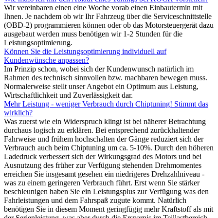
Wir vereinbaren einen eine Woche vorab einen Einbautermin mit
Ihnen. Je nachdem ob wir Ihr Fahrzeug über die Serviceschnittstelle
(OBD-2) programmieren können oder ob das Motorsteuergerät dazu
ausgebaut werden muss benötigen wir 1-2 Stunden für die
Leistungsoptimierung.
Können Sie die Leistungsoptimierung individuell auf
Kundenwünsche anpassen?
Im Prinzip schon, wobei sich der Kundenwunsch natürlich im
Rahmen des technisch sinnvollen bzw. machbaren bewegen muss.
Normalerweise stellt unser Angebot ein Optimum aus Leistung,
Wirtschaftlichkeit und Zuverlässigkeit dar.
Mehr Leistung - weniger Verbrauch durch Chiptuning! Stimmt das
wirklich?
Was zuerst wie ein Widerspruch klingt ist bei näherer Betrachtung
durchaus logisch zu erklären. Bei entsprechend zurückhaltender
Fahrweise und frühem hochschalten der Gänge reduziert sich der
Verbrauch auch beim Chiptuning um ca. 5-10%. Durch den höheren
Ladedruck verbessert sich der Wirkungsgrad des Motors und bei
Ausnutzung des früher zur Verfügung stehenden Drehmomentes
erreichen Sie insgesamt gesehen ein niedrigeres Drehzahlniveau -
was zu einem geringeren Verbrauch führt. Erst wenn Sie stärker
beschleunigen haben Sie ein Leistungsplus zur Verfügung was den
Fahrleistungen und dem Fahrspaß zugute kommt. Natürlich
benötigen Sie in diesem Moment geringfügig mehr Kraftstoff als mit
der Serienleistung, was aber durch die Ersparnis im Teillastbereich