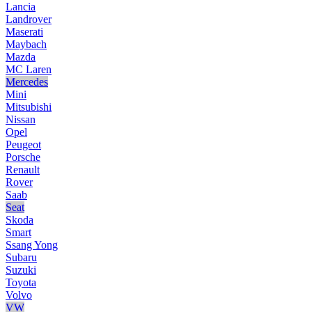
Lancia
Landrover
Maserati
Maybach
Mazda
MC Laren
Mercedes
Mini
Mitsubishi
Nissan
Opel
Peugeot
Porsche
Renault
Rover
Saab
Seat
Skoda
Smart
Ssang Yong
Subaru
Suzuki
Toyota
Volvo
VW