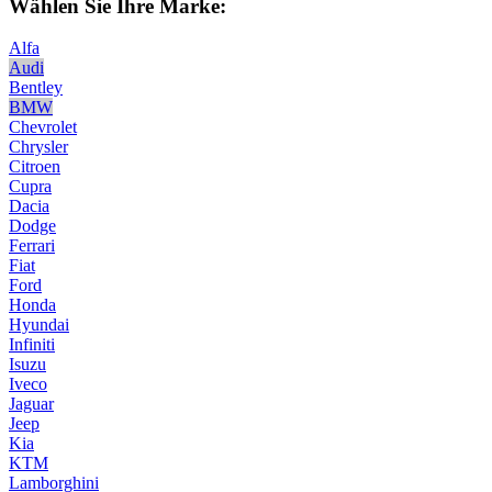
Wählen Sie Ihre Marke:
Alfa
Audi
Bentley
BMW
Chevrolet
Chrysler
Citroen
Cupra
Dacia
Dodge
Ferrari
Fiat
Ford
Honda
Hyundai
Infiniti
Isuzu
Iveco
Jaguar
Jeep
Kia
KTM
Lamborghini