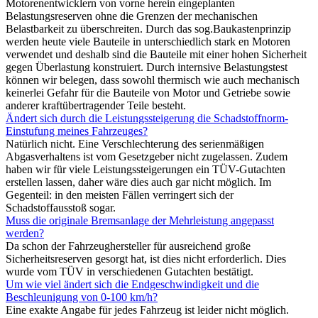
Motorenentwicklern von vorne herein eingeplanten
Belastungsreserven ohne die Grenzen der mechanischen
Belastbarkeit zu überschreiten. Durch das sog.Baukastenprinzip
werden heute viele Bauteile in unterschiedlich stark en Motoren
verwendet und deshalb sind die Bauteile mit einer hohen Sicherheit
gegen Überlastung konstruiert. Durch internsive Belastungstest
können wir belegen, dass sowohl thermisch wie auch mechanisch
keinerlei Gefahr für die Bauteile von Motor und Getriebe sowie
anderer kraftübertragender Teile besteht.
Ändert sich durch die Leistungssteigerung die Schadstoffnorm-
Einstufung meines Fahrzeuges?
Natürlich nicht. Eine Verschlechterung des serienmäßigen
Abgasverhaltens ist vom Gesetzgeber nicht zugelassen. Zudem
haben wir für viele Leistungssteigerungen ein TÜV-Gutachten
erstellen lassen, daher wäre dies auch gar nicht möglich. Im
Gegenteil: in den meisten Fällen verringert sich der
Schadstoffausstoß sogar.
Muss die originale Bremsanlage der Mehrleistung angepasst
werden?
Da schon der Fahrzeughersteller für ausreichend große
Sicherheitsreserven gesorgt hat, ist dies nicht erforderlich. Dies
wurde vom TÜV in verschiedenen Gutachten bestätigt.
Um wie viel ändert sich die Endgeschwindigkeit und die
Beschleunigung von 0-100 km/h?
Eine exakte Angabe für jedes Fahrzeug ist leider nicht möglich.