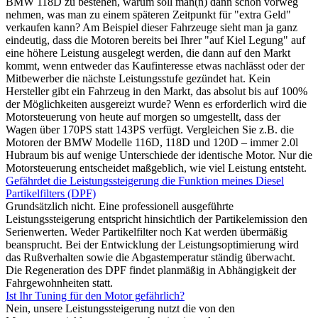
BMW 118D zu bestehen, warum soll man(n) dann schon vorweg
nehmen, was man zu einem späteren Zeitpunkt für "extra Geld"
verkaufen kann? Am Beispiel dieser Fahrzeuge sieht man ja ganz
eindeutig, dass die Motoren bereits bei Ihrer "auf Kiel Legung" auf
eine höhere Leistung ausgelegt werden, die dann auf den Markt
kommt, wenn entweder das Kaufinteresse etwas nachlässt oder der
Mitbewerber die nächste Leistungsstufe gezündet hat. Kein
Hersteller gibt ein Fahrzeug in den Markt, das absolut bis auf 100%
der Möglichkeiten ausgereizt wurde? Wenn es erforderlich wird die
Motorsteuerung von heute auf morgen so umgestellt, dass der
Wagen über 170PS statt 143PS verfügt. Vergleichen Sie z.B. die
Motoren der BMW Modelle 116D, 118D und 120D – immer 2.0l
Hubraum bis auf wenige Unterschiede der identische Motor. Nur die
Motorsteuerung entscheidet maßgeblich, wie viel Leistung entsteht.
Gefährdet die Leistungssteigerung die Funktion meines Diesel
Partikelfilters (DPF)
Grundsätzlich nicht. Eine professionell ausgeführte
Leistungssteigerung entspricht hinsichtlich der Partikelemission den
Serienwerten. Weder Partikelfilter noch Kat werden übermäßig
beansprucht. Bei der Entwicklung der Leistungsoptimierung wird
das Rußverhalten sowie die Abgastemperatur ständig überwacht.
Die Regeneration des DPF findet planmäßig in Abhängigkeit der
Fahrgewohnheiten statt.
Ist Ihr Tuning für den Motor gefährlich?
Nein, unsere Leistungssteigerung nutzt die von den