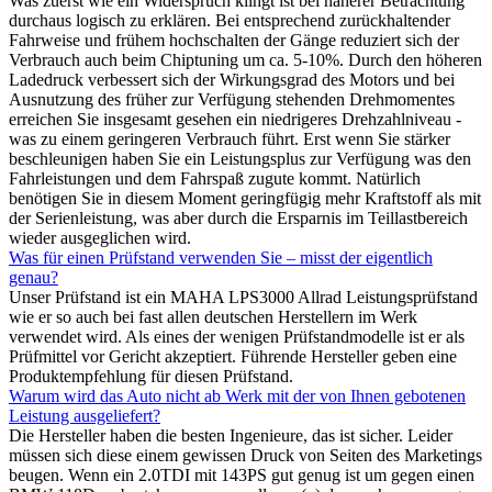
Was zuerst wie ein Widerspruch klingt ist bei näherer Betrachtung
durchaus logisch zu erklären. Bei entsprechend zurückhaltender
Fahrweise und frühem hochschalten der Gänge reduziert sich der
Verbrauch auch beim Chiptuning um ca. 5-10%. Durch den höheren
Ladedruck verbessert sich der Wirkungsgrad des Motors und bei
Ausnutzung des früher zur Verfügung stehenden Drehmomentes
erreichen Sie insgesamt gesehen ein niedrigeres Drehzahlniveau -
was zu einem geringeren Verbrauch führt. Erst wenn Sie stärker
beschleunigen haben Sie ein Leistungsplus zur Verfügung was den
Fahrleistungen und dem Fahrspaß zugute kommt. Natürlich
benötigen Sie in diesem Moment geringfügig mehr Kraftstoff als mit
der Serienleistung, was aber durch die Ersparnis im Teillastbereich
wieder ausgeglichen wird.
Was für einen Prüfstand verwenden Sie – misst der eigentlich
genau?
Unser Prüfstand ist ein MAHA LPS3000 Allrad Leistungsprüfstand
wie er so auch bei fast allen deutschen Herstellern im Werk
verwendet wird. Als eines der wenigen Prüfstandmodelle ist er als
Prüfmittel vor Gericht akzeptiert. Führende Hersteller geben eine
Produktempfehlung für diesen Prüfstand.
Warum wird das Auto nicht ab Werk mit der von Ihnen gebotenen
Leistung ausgeliefert?
Die Hersteller haben die besten Ingenieure, das ist sicher. Leider
müssen sich diese einem gewissen Druck von Seiten des Marketings
beugen. Wenn ein 2.0TDI mit 143PS gut genug ist um gegen einen