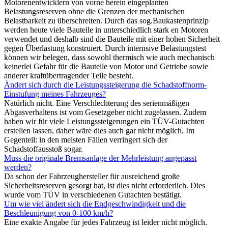
Motorenentwicklern von vorne herein eingeplanten
Belastungsreserven ohne die Grenzen der mechanischen
Belastbarkeit zu überschreiten. Durch das sog.Baukastenprinzip
werden heute viele Bauteile in unterschiedlich stark en Motoren
verwendet und deshalb sind die Bauteile mit einer hohen Sicherheit
gegen Überlastung konstruiert. Durch internsive Belastungstest
können wir belegen, dass sowohl thermisch wie auch mechanisch
keinerlei Gefahr für die Bauteile von Motor und Getriebe sowie
anderer kraftübertragender Teile besteht.
Ändert sich durch die Leistungssteigerung die Schadstoffnorm-
Einstufung meines Fahrzeuges?
Natürlich nicht. Eine Verschlechterung des serienmäßigen
Abgasverhaltens ist vom Gesetzgeber nicht zugelassen. Zudem
haben wir für viele Leistungssteigerungen ein TÜV-Gutachten
erstellen lassen, daher wäre dies auch gar nicht möglich. Im
Gegenteil: in den meisten Fällen verringert sich der
Schadstoffausstoß sogar.
Muss die originale Bremsanlage der Mehrleistung angepasst
werden?
Da schon der Fahrzeughersteller für ausreichend große
Sicherheitsreserven gesorgt hat, ist dies nicht erforderlich. Dies
wurde vom TÜV in verschiedenen Gutachten bestätigt.
Um wie viel ändert sich die Endgeschwindigkeit und die
Beschleunigung von 0-100 km/h?
Eine exakte Angabe für jedes Fahrzeug ist leider nicht möglich.