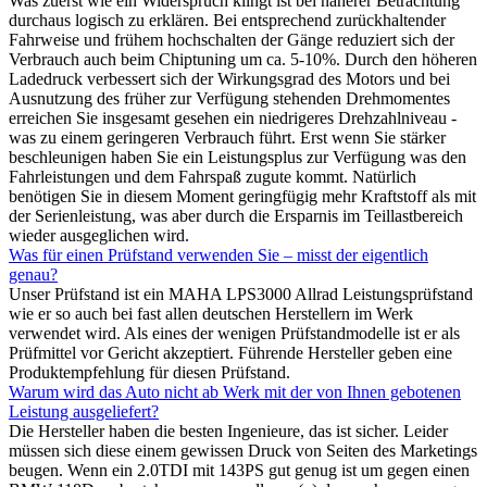
Was zuerst wie ein Widerspruch klingt ist bei näherer Betrachtung
durchaus logisch zu erklären. Bei entsprechend zurückhaltender
Fahrweise und frühem hochschalten der Gänge reduziert sich der
Verbrauch auch beim Chiptuning um ca. 5-10%. Durch den höheren
Ladedruck verbessert sich der Wirkungsgrad des Motors und bei
Ausnutzung des früher zur Verfügung stehenden Drehmomentes
erreichen Sie insgesamt gesehen ein niedrigeres Drehzahlniveau -
was zu einem geringeren Verbrauch führt. Erst wenn Sie stärker
beschleunigen haben Sie ein Leistungsplus zur Verfügung was den
Fahrleistungen und dem Fahrspaß zugute kommt. Natürlich
benötigen Sie in diesem Moment geringfügig mehr Kraftstoff als mit
der Serienleistung, was aber durch die Ersparnis im Teillastbereich
wieder ausgeglichen wird.
Was für einen Prüfstand verwenden Sie – misst der eigentlich
genau?
Unser Prüfstand ist ein MAHA LPS3000 Allrad Leistungsprüfstand
wie er so auch bei fast allen deutschen Herstellern im Werk
verwendet wird. Als eines der wenigen Prüfstandmodelle ist er als
Prüfmittel vor Gericht akzeptiert. Führende Hersteller geben eine
Produktempfehlung für diesen Prüfstand.
Warum wird das Auto nicht ab Werk mit der von Ihnen gebotenen
Leistung ausgeliefert?
Die Hersteller haben die besten Ingenieure, das ist sicher. Leider
müssen sich diese einem gewissen Druck von Seiten des Marketings
beugen. Wenn ein 2.0TDI mit 143PS gut genug ist um gegen einen