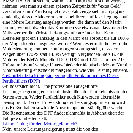
BMW 118D zu bestehen, warum soll man(n) dann schon vorweg
nehmen, was man zu einem späteren Zeitpunkt für "extra Geld"
verkaufen kann? Am Beispiel dieser Fahrzeuge sieht man ja ganz
eindeutig, dass die Motoren bereits bei Ihrer "auf Kiel Legung" auf
eine höhere Leistung ausgelegt werden, die dann auf den Markt
kommt, wenn entweder das Kaufinteresse etwas nachlässt oder der
Mitbewerber die nächste Leistungsstufe gezündet hat. Kein
Hersteller gibt ein Fahrzeug in den Markt, das absolut bis auf 100%
der Möglichkeiten ausgereizt wurde? Wenn es erforderlich wird die
Motorsteuerung von heute auf morgen so umgestellt, dass der
Wagen über 170PS statt 143PS verfügt. Vergleichen Sie z.B. die
Motoren der BMW Modelle 116D, 118D und 120D – immer 2.0l
Hubraum bis auf wenige Unterschiede der identische Motor. Nur die
Motorsteuerung entscheidet maßgeblich, wie viel Leistung entsteht.
Gefährdet die Leistungssteigerung die Funktion meines Diesel
Partikelfilters (DPF)
Grundsätzlich nicht. Eine professionell ausgeführte
Leistungssteigerung entspricht hinsichtlich der Partikelemission den
Serienwerten. Weder Partikelfilter noch Kat werden übermäßig
beansprucht. Bei der Entwicklung der Leistungsoptimierung wird
das Rußverhalten sowie die Abgastemperatur ständig überwacht.
Die Regeneration des DPF findet planmäßig in Abhängigkeit der
Fahrgewohnheiten statt.
Ist Ihr Tuning für den Motor gefährlich?
Nein, unsere Leistungssteigerung nutzt die von den