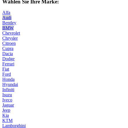
Wählen Sie Ihre Marke:
Alfa
Audi
Bentley
BMW
Chevrolet
Chrysler
Citroen
Cupra
Dacia
Dodge
Ferrari
Fiat
Ford
Honda
Hyundai
Infiniti
Isuzu
Iveco
Jaguar
Jeep
Kia
KTM
Lamborghini