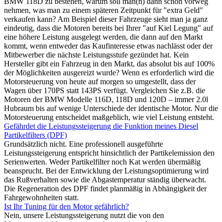
BMW 118D zu bestehen, warum soll man(n) dann schon vorweg
nehmen, was man zu einem späteren Zeitpunkt für "extra Geld"
verkaufen kann? Am Beispiel dieser Fahrzeuge sieht man ja ganz
eindeutig, dass die Motoren bereits bei Ihrer "auf Kiel Legung" auf
eine höhere Leistung ausgelegt werden, die dann auf den Markt
kommt, wenn entweder das Kaufinteresse etwas nachlässt oder der
Mitbewerber die nächste Leistungsstufe gezündet hat. Kein
Hersteller gibt ein Fahrzeug in den Markt, das absolut bis auf 100%
der Möglichkeiten ausgereizt wurde? Wenn es erforderlich wird die
Motorsteuerung von heute auf morgen so umgestellt, dass der
Wagen über 170PS statt 143PS verfügt. Vergleichen Sie z.B. die
Motoren der BMW Modelle 116D, 118D und 120D – immer 2.0l
Hubraum bis auf wenige Unterschiede der identische Motor. Nur die
Motorsteuerung entscheidet maßgeblich, wie viel Leistung entsteht.
Gefährdet die Leistungssteigerung die Funktion meines Diesel
Partikelfilters (DPF)
Grundsätzlich nicht. Eine professionell ausgeführte
Leistungssteigerung entspricht hinsichtlich der Partikelemission den
Serienwerten. Weder Partikelfilter noch Kat werden übermäßig
beansprucht. Bei der Entwicklung der Leistungsoptimierung wird
das Rußverhalten sowie die Abgastemperatur ständig überwacht.
Die Regeneration des DPF findet planmäßig in Abhängigkeit der
Fahrgewohnheiten statt.
Ist Ihr Tuning für den Motor gefährlich?
Nein, unsere Leistungssteigerung nutzt die von den