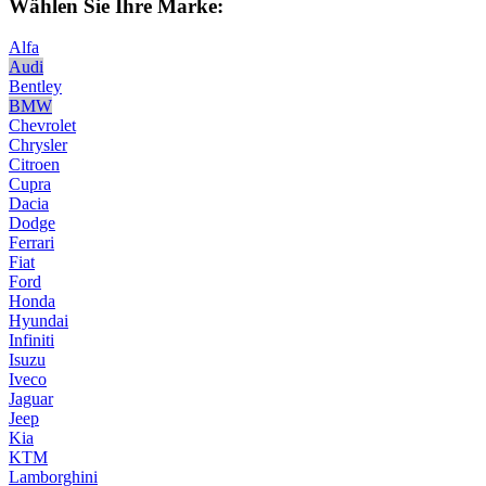
Wählen Sie Ihre Marke:
Alfa
Audi
Bentley
BMW
Chevrolet
Chrysler
Citroen
Cupra
Dacia
Dodge
Ferrari
Fiat
Ford
Honda
Hyundai
Infiniti
Isuzu
Iveco
Jaguar
Jeep
Kia
KTM
Lamborghini