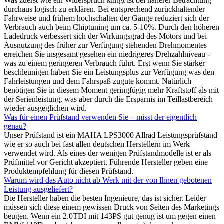
Was zuerst wie ein Widerspruch klingt ist bei näherer Betrachtung
durchaus logisch zu erklären. Bei entsprechend zurückhaltender
Fahrweise und frühem hochschalten der Gänge reduziert sich der
Verbrauch auch beim Chiptuning um ca. 5-10%. Durch den höheren
Ladedruck verbessert sich der Wirkungsgrad des Motors und bei
Ausnutzung des früher zur Verfügung stehenden Drehmomentes
erreichen Sie insgesamt gesehen ein niedrigeres Drehzahlniveau -
was zu einem geringeren Verbrauch führt. Erst wenn Sie stärker
beschleunigen haben Sie ein Leistungsplus zur Verfügung was den
Fahrleistungen und dem Fahrspaß zugute kommt. Natürlich
benötigen Sie in diesem Moment geringfügig mehr Kraftstoff als mit
der Serienleistung, was aber durch die Ersparnis im Teillastbereich
wieder ausgeglichen wird.
Was für einen Prüfstand verwenden Sie – misst der eigentlich
genau?
Unser Prüfstand ist ein MAHA LPS3000 Allrad Leistungsprüfstand
wie er so auch bei fast allen deutschen Herstellern im Werk
verwendet wird. Als eines der wenigen Prüfstandmodelle ist er als
Prüfmittel vor Gericht akzeptiert. Führende Hersteller geben eine
Produktempfehlung für diesen Prüfstand.
Warum wird das Auto nicht ab Werk mit der von Ihnen gebotenen
Leistung ausgeliefert?
Die Hersteller haben die besten Ingenieure, das ist sicher. Leider
müssen sich diese einem gewissen Druck von Seiten des Marketings
beugen. Wenn ein 2.0TDI mit 143PS gut genug ist um gegen einen