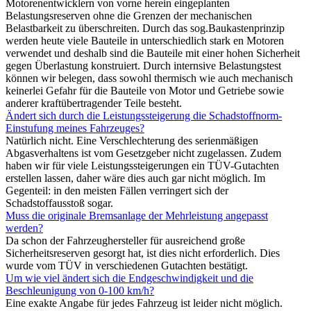
Motorenentwicklern von vorne herein eingeplanten
Belastungsreserven ohne die Grenzen der mechanischen
Belastbarkeit zu überschreiten. Durch das sog.Baukastenprinzip
werden heute viele Bauteile in unterschiedlich stark en Motoren
verwendet und deshalb sind die Bauteile mit einer hohen Sicherheit
gegen Überlastung konstruiert. Durch internsive Belastungstest
können wir belegen, dass sowohl thermisch wie auch mechanisch
keinerlei Gefahr für die Bauteile von Motor und Getriebe sowie
anderer kraftübertragender Teile besteht.
Ändert sich durch die Leistungssteigerung die Schadstoffnorm-
Einstufung meines Fahrzeuges?
Natürlich nicht. Eine Verschlechterung des serienmäßigen
Abgasverhaltens ist vom Gesetzgeber nicht zugelassen. Zudem
haben wir für viele Leistungssteigerungen ein TÜV-Gutachten
erstellen lassen, daher wäre dies auch gar nicht möglich. Im
Gegenteil: in den meisten Fällen verringert sich der
Schadstoffausstoß sogar.
Muss die originale Bremsanlage der Mehrleistung angepasst
werden?
Da schon der Fahrzeughersteller für ausreichend große
Sicherheitsreserven gesorgt hat, ist dies nicht erforderlich. Dies
wurde vom TÜV in verschiedenen Gutachten bestätigt.
Um wie viel ändert sich die Endgeschwindigkeit und die
Beschleunigung von 0-100 km/h?
Eine exakte Angabe für jedes Fahrzeug ist leider nicht möglich.