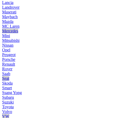
Lancia
Landrover
Maserati
Maybach
Mazda
MC Laren
Mercedes
Mini
Mitsubishi
Nissan
Opel
Peugeot
Porsche
Renault
Rover
Saab
Seat
Skoda
Smart
Ssang Yong
Subaru
Suzuki
Toyota
Volvo
VW