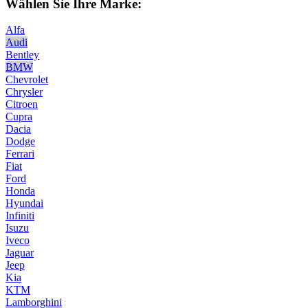
Wählen Sie Ihre Marke:
Alfa
Audi
Bentley
BMW
Chevrolet
Chrysler
Citroen
Cupra
Dacia
Dodge
Ferrari
Fiat
Ford
Honda
Hyundai
Infiniti
Isuzu
Iveco
Jaguar
Jeep
Kia
KTM
Lamborghini