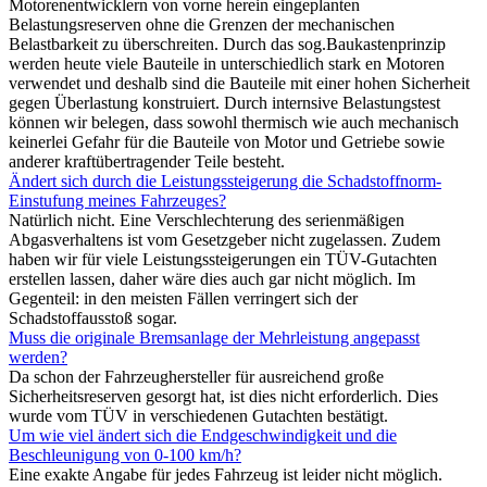
Motorenentwicklern von vorne herein eingeplanten
Belastungsreserven ohne die Grenzen der mechanischen
Belastbarkeit zu überschreiten. Durch das sog.Baukastenprinzip
werden heute viele Bauteile in unterschiedlich stark en Motoren
verwendet und deshalb sind die Bauteile mit einer hohen Sicherheit
gegen Überlastung konstruiert. Durch internsive Belastungstest
können wir belegen, dass sowohl thermisch wie auch mechanisch
keinerlei Gefahr für die Bauteile von Motor und Getriebe sowie
anderer kraftübertragender Teile besteht.
Ändert sich durch die Leistungssteigerung die Schadstoffnorm-
Einstufung meines Fahrzeuges?
Natürlich nicht. Eine Verschlechterung des serienmäßigen
Abgasverhaltens ist vom Gesetzgeber nicht zugelassen. Zudem
haben wir für viele Leistungssteigerungen ein TÜV-Gutachten
erstellen lassen, daher wäre dies auch gar nicht möglich. Im
Gegenteil: in den meisten Fällen verringert sich der
Schadstoffausstoß sogar.
Muss die originale Bremsanlage der Mehrleistung angepasst
werden?
Da schon der Fahrzeughersteller für ausreichend große
Sicherheitsreserven gesorgt hat, ist dies nicht erforderlich. Dies
wurde vom TÜV in verschiedenen Gutachten bestätigt.
Um wie viel ändert sich die Endgeschwindigkeit und die
Beschleunigung von 0-100 km/h?
Eine exakte Angabe für jedes Fahrzeug ist leider nicht möglich.