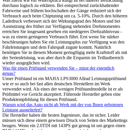
Was zuerst wie ein Widerspruch klingt ist bei näherer Betrachtung
durchaus logisch zu erklären. Bei entsprechend zurückhaltender
Fahrweise und frühem hochschalten der Gänge reduziert sich der
Verbrauch auch beim Chiptuning um ca. 5-10%. Durch den höheren
Ladedruck verbessert sich der Wirkungsgrad des Motors und bei
Ausnutzung des früher zur Verfügung stehenden Drehmomentes
erreichen Sie insgesamt gesehen ein niedrigeres Drehzahlniveau -
was zu einem geringeren Verbrauch führt. Erst wenn Sie stärker
beschleunigen haben Sie ein Leistungsplus zur Verfügung was den
Fahrleistungen und dem Fahrspaß zugute kommt. Natürlich
benötigen Sie in diesem Moment geringfügig mehr Kraftstoff als mit
der Serienleistung, was aber durch die Ersparnis im Teillastbereich
wieder ausgeglichen wird.
Was für einen Prüfstand verwenden Sie – misst der eigentlich
genau?
Unser Prüfstand ist ein MAHA LPS3000 Allrad Leistungsprüfstand
wie er so auch bei fast allen deutschen Herstellern im Werk
verwendet wird. Als eines der wenigen Prüfstandmodelle ist er als
Prüfmittel vor Gericht akzeptiert. Führende Hersteller geben eine
Produktempfehlung für diesen Prüfstand.
Warum wird das Auto nicht ab Werk mit der von Ihnen gebotenen
Leistung ausgeliefert?
Die Hersteller haben die besten Ingenieure, das ist sicher. Leider
müssen sich diese einem gewissen Druck von Seiten des Marketings
beugen. Wenn ein 2.0TDI mit 143PS gut genug ist um gegen einen