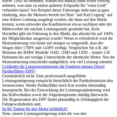
BMW 118D zu bestehen, warum soll man(n) dann schon vorweg
nehmen, was man zu einem späteren Zeitpunkt für "extra Geld"
verkaufen kann? Am Beispiel dieser Fahrzeuge sieht man ja ganz
eindeutig, dass die Motoren bereits bei Ihrer "auf Kiel Legung" auf
eine höhere Leistung ausgelegt werden, die dann auf den Markt
kommt, wenn entweder das Kaufinteresse etwas nachlässt oder der
Mitbewerber die nächste Leistungsstufe gezündet hat. Kein
Hersteller gibt ein Fahrzeug in den Markt, das absolut bis auf 100%
der Möglichkeiten ausgereizt wurde? Wenn es erforderlich wird die
Motorsteuerung von heute auf morgen so umgestellt, dass der
Wagen über 170PS statt 143PS verfügt. Vergleichen Sie z.B. die
Motoren der BMW Modelle 116D, 118D und 120D – immer 2.0l
Hubraum bis auf wenige Unterschiede der identische Motor. Nur die
Motorsteuerung entscheidet maßgeblich, wie viel Leistung entsteht.
Gefährdet die Leistungssteigerung die Funktion meines Diesel
Partikelfilters (DPF)
Grundsätzlich nicht. Eine professionell ausgeführte
Leistungssteigerung entspricht hinsichtlich der Partikelemission den
Serienwerten. Weder Partikelfilter noch Kat werden übermäßig
beansprucht. Bei der Entwicklung der Leistungsoptimierung wird
das Rußverhalten sowie die Abgastemperatur ständig überwacht.
Die Regeneration des DPF findet planmäßig in Abhängigkeit der
Fahrgewohnheiten statt.
Ist Ihr Tuning für den Motor gefährlich?
Nein, unsere Leistungssteigerung nutzt die von den