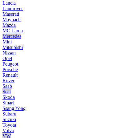
Lancia
Landrover
Maserati
Maybach
Mazda
MC Laren
Mercedes
Mini
Mitsubishi
Nissan
Opel
Peugeot
Porsche
Renault
Rover
Saab
Seat
Skoda
Smart
Ssang Yong
Subaru
Suzuki
Toyota
Volvo
VW