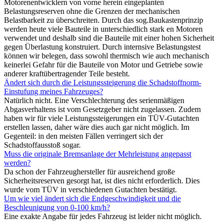
Motorenentwicklern von vorne herein eingeplanten
Belastungsreserven ohne die Grenzen der mechanischen
Belastbarkeit zu überschreiten. Durch das sog.Baukastenprinzip
werden heute viele Bauteile in unterschiedlich stark en Motoren
verwendet und deshalb sind die Bauteile mit einer hohen Sicherheit
gegen Überlastung konstruiert. Durch internsive Belastungstest
können wir belegen, dass sowohl thermisch wie auch mechanisch
keinerlei Gefahr für die Bauteile von Motor und Getriebe sowie
anderer kraftübertragender Teile besteht.
Ändert sich durch die Leistungssteigerung die Schadstoffnorm-
Einstufung meines Fahrzeuges?
Natürlich nicht. Eine Verschlechterung des serienmäßigen
Abgasverhaltens ist vom Gesetzgeber nicht zugelassen. Zudem
haben wir für viele Leistungssteigerungen ein TÜV-Gutachten
erstellen lassen, daher wäre dies auch gar nicht möglich. Im
Gegenteil: in den meisten Fällen verringert sich der
Schadstoffausstoß sogar.
Muss die originale Bremsanlage der Mehrleistung angepasst
werden?
Da schon der Fahrzeughersteller für ausreichend große
Sicherheitsreserven gesorgt hat, ist dies nicht erforderlich. Dies
wurde vom TÜV in verschiedenen Gutachten bestätigt.
Um wie viel ändert sich die Endgeschwindigkeit und die
Beschleunigung von 0-100 km/h?
Eine exakte Angabe für jedes Fahrzeug ist leider nicht möglich.