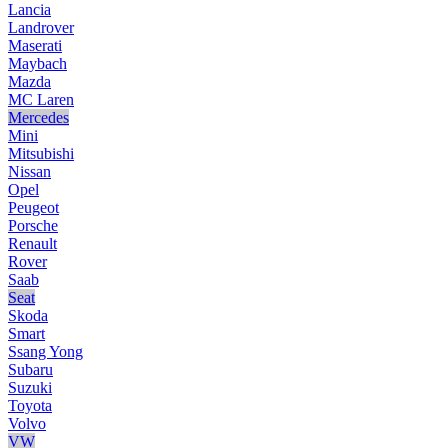
Lancia
Landrover
Maserati
Maybach
Mazda
MC Laren
Mercedes
Mini
Mitsubishi
Nissan
Opel
Peugeot
Porsche
Renault
Rover
Saab
Seat
Skoda
Smart
Ssang Yong
Subaru
Suzuki
Toyota
Volvo
VW