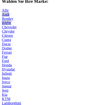
Wählen Sie Ihre Marke:
Alfa
Audi
Bentley
BMW
Chevrolet
Chrysler
Citroen
Cupra
Dacia
Dodge
Ferrari
Fiat
Ford
Honda
Hyundai
Infiniti
Isuzu
Iveco
Jaguar
Jeep
Kia
KTM
Lamborghini