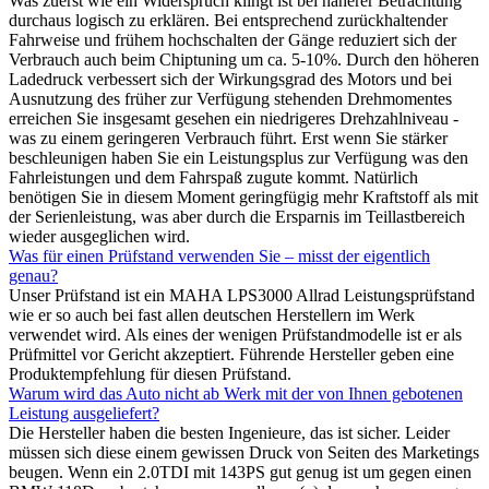
Was zuerst wie ein Widerspruch klingt ist bei näherer Betrachtung
durchaus logisch zu erklären. Bei entsprechend zurückhaltender
Fahrweise und frühem hochschalten der Gänge reduziert sich der
Verbrauch auch beim Chiptuning um ca. 5-10%. Durch den höheren
Ladedruck verbessert sich der Wirkungsgrad des Motors und bei
Ausnutzung des früher zur Verfügung stehenden Drehmomentes
erreichen Sie insgesamt gesehen ein niedrigeres Drehzahlniveau -
was zu einem geringeren Verbrauch führt. Erst wenn Sie stärker
beschleunigen haben Sie ein Leistungsplus zur Verfügung was den
Fahrleistungen und dem Fahrspaß zugute kommt. Natürlich
benötigen Sie in diesem Moment geringfügig mehr Kraftstoff als mit
der Serienleistung, was aber durch die Ersparnis im Teillastbereich
wieder ausgeglichen wird.
Was für einen Prüfstand verwenden Sie – misst der eigentlich
genau?
Unser Prüfstand ist ein MAHA LPS3000 Allrad Leistungsprüfstand
wie er so auch bei fast allen deutschen Herstellern im Werk
verwendet wird. Als eines der wenigen Prüfstandmodelle ist er als
Prüfmittel vor Gericht akzeptiert. Führende Hersteller geben eine
Produktempfehlung für diesen Prüfstand.
Warum wird das Auto nicht ab Werk mit der von Ihnen gebotenen
Leistung ausgeliefert?
Die Hersteller haben die besten Ingenieure, das ist sicher. Leider
müssen sich diese einem gewissen Druck von Seiten des Marketings
beugen. Wenn ein 2.0TDI mit 143PS gut genug ist um gegen einen