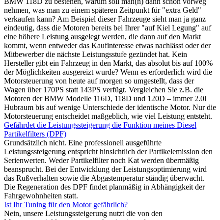
BMW 118D zu bestehen, warum soll man(n) dann schon vorweg
nehmen, was man zu einem späteren Zeitpunkt für "extra Geld"
verkaufen kann? Am Beispiel dieser Fahrzeuge sieht man ja ganz
eindeutig, dass die Motoren bereits bei Ihrer "auf Kiel Legung" auf
eine höhere Leistung ausgelegt werden, die dann auf den Markt
kommt, wenn entweder das Kaufinteresse etwas nachlässt oder der
Mitbewerber die nächste Leistungsstufe gezündet hat. Kein
Hersteller gibt ein Fahrzeug in den Markt, das absolut bis auf 100%
der Möglichkeiten ausgereizt wurde? Wenn es erforderlich wird die
Motorsteuerung von heute auf morgen so umgestellt, dass der
Wagen über 170PS statt 143PS verfügt. Vergleichen Sie z.B. die
Motoren der BMW Modelle 116D, 118D und 120D – immer 2.0l
Hubraum bis auf wenige Unterschiede der identische Motor. Nur die
Motorsteuerung entscheidet maßgeblich, wie viel Leistung entsteht.
Gefährdet die Leistungssteigerung die Funktion meines Diesel
Partikelfilters (DPF)
Grundsätzlich nicht. Eine professionell ausgeführte
Leistungssteigerung entspricht hinsichtlich der Partikelemission den
Serienwerten. Weder Partikelfilter noch Kat werden übermäßig
beansprucht. Bei der Entwicklung der Leistungsoptimierung wird
das Rußverhalten sowie die Abgastemperatur ständig überwacht.
Die Regeneration des DPF findet planmäßig in Abhängigkeit der
Fahrgewohnheiten statt.
Ist Ihr Tuning für den Motor gefährlich?
Nein, unsere Leistungssteigerung nutzt die von den