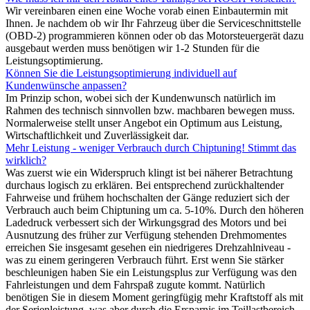
Wir vereinbaren einen eine Woche vorab einen Einbautermin mit
Ihnen. Je nachdem ob wir Ihr Fahrzeug über die Serviceschnittstelle
(OBD-2) programmieren können oder ob das Motorsteuergerät dazu
ausgebaut werden muss benötigen wir 1-2 Stunden für die
Leistungsoptimierung.
Können Sie die Leistungsoptimierung individuell auf
Kundenwünsche anpassen?
Im Prinzip schon, wobei sich der Kundenwunsch natürlich im
Rahmen des technisch sinnvollen bzw. machbaren bewegen muss.
Normalerweise stellt unser Angebot ein Optimum aus Leistung,
Wirtschaftlichkeit und Zuverlässigkeit dar.
Mehr Leistung - weniger Verbrauch durch Chiptuning! Stimmt das
wirklich?
Was zuerst wie ein Widerspruch klingt ist bei näherer Betrachtung
durchaus logisch zu erklären. Bei entsprechend zurückhaltender
Fahrweise und frühem hochschalten der Gänge reduziert sich der
Verbrauch auch beim Chiptuning um ca. 5-10%. Durch den höheren
Ladedruck verbessert sich der Wirkungsgrad des Motors und bei
Ausnutzung des früher zur Verfügung stehenden Drehmomentes
erreichen Sie insgesamt gesehen ein niedrigeres Drehzahlniveau -
was zu einem geringeren Verbrauch führt. Erst wenn Sie stärker
beschleunigen haben Sie ein Leistungsplus zur Verfügung was den
Fahrleistungen und dem Fahrspaß zugute kommt. Natürlich
benötigen Sie in diesem Moment geringfügig mehr Kraftstoff als mit
der Serienleistung, was aber durch die Ersparnis im Teillastbereich