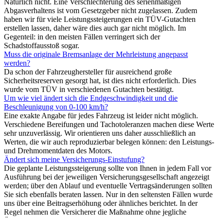
Natürlich nicht. Eine Verschlechterung des serienmäßigen
Abgasverhaltens ist vom Gesetzgeber nicht zugelassen. Zudem
haben wir für viele Leistungssteigerungen ein TÜV-Gutachten
erstellen lassen, daher wäre dies auch gar nicht möglich. Im
Gegenteil: in den meisten Fällen verringert sich der
Schadstoffausstoß sogar.
Muss die originale Bremsanlage der Mehrleistung angepasst
werden?
Da schon der Fahrzeughersteller für ausreichend große
Sicherheitsreserven gesorgt hat, ist dies nicht erforderlich. Dies
wurde vom TÜV in verschiedenen Gutachten bestätigt.
Um wie viel ändert sich die Endgeschwindigkeit und die
Beschleunigung von 0-100 km/h?
Eine exakte Angabe für jedes Fahrzeug ist leider nicht möglich.
Verschiedene Bereifungen und Tachotoleranzen machen diese Werte
sehr unzuverlässig. Wir orientieren uns daher ausschließlich an
Werten, die wir auch reproduzierbar belegen können: den Leistungs-
und Drehmomentdaten des Motors.
Ändert sich meine Versicherungs-Einstufung?
Die geplante Leistungssteigerung sollte von Ihnen in jedem Fall vor
Ausführung bei der jeweiligen Versicherungsgesellschaft angezeigt
werden; über den Ablauf und eventuelle Vertragsänderungen sollten
Sie sich ebenfalls beraten lassen. Nur in den seltensten Fällen wurde
uns über eine Beitragserhöhung oder ähnliches berichtet. In der
Regel nehmen die Versicherer die Maßnahme ohne jegliche