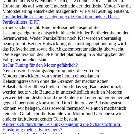
Motoren der BMW Modelle 116D, 118D und 120D – immer 2.0l
Hubraum bis auf wenige Unterschiede der identische Motor. Nur die
Motorsteuerung entscheidet maßgeblich, wie viel Leistung entsteht.
Gefährdet die Leistungssteigerung die Funktion meines Diesel
Partikelfilters (DPF)
Grundsätzlich nicht. Eine professionell ausgeführte
Leistungssteigerung entspricht hinsichtlich der Partikelemission den
Serienwerten. Weder Partikelfilter noch Kat werden übermäßig
beansprucht. Bei der Entwicklung der Leistungsoptimierung wird
das Rußverhalten sowie die Abgastemperatur ständig überwacht.
Die Regeneration des DPF findet planmäßig in Abhängigkeit der
Fahrgewohnheiten statt.
Ist Ihr Tuning für den Motor gefährlich?
Nein, unsere Leistungssteigerung nutzt die von den
Motorenentwicklern von vorne herein eingeplanten
Belastungsreserven ohne die Grenzen der mechanischen
Belastbarkeit zu überschreiten. Durch das sog.Baukastenprinzip
werden heute viele Bauteile in unterschiedlich stark en Motoren
verwendet und deshalb sind die Bauteile mit einer hohen Sicherheit
gegen Überlastung konstruiert. Durch internsive Belastungstest
können wir belegen, dass sowohl thermisch wie auch mechanisch
keinerlei Gefahr für die Bauteile von Motor und Getriebe sowie
anderer kraftübertragender Teile besteht.
Ändert sich durch die Leistungssteigerung die Schadstoffnorm-
Einstufung meines Fahrzeuges?