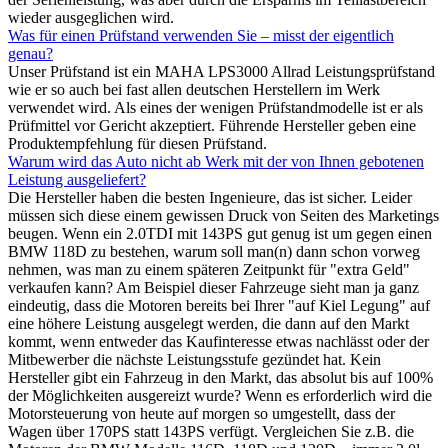
wieder ausgeglichen wird.
Was für einen Prüfstand verwenden Sie – misst der eigentlich
genau?
Unser Prüfstand ist ein MAHA LPS3000 Allrad Leistungsprüfstand
wie er so auch bei fast allen deutschen Herstellern im Werk
verwendet wird. Als eines der wenigen Prüfstandmodelle ist er als
Prüfmittel vor Gericht akzeptiert. Führende Hersteller geben eine
Produktempfehlung für diesen Prüfstand.
Warum wird das Auto nicht ab Werk mit der von Ihnen gebotenen
Leistung ausgeliefert?
Die Hersteller haben die besten Ingenieure, das ist sicher. Leider
müssen sich diese einem gewissen Druck von Seiten des Marketings
beugen. Wenn ein 2.0TDI mit 143PS gut genug ist um gegen einen
BMW 118D zu bestehen, warum soll man(n) dann schon vorweg
nehmen, was man zu einem späteren Zeitpunkt für "extra Geld"
verkaufen kann? Am Beispiel dieser Fahrzeuge sieht man ja ganz
eindeutig, dass die Motoren bereits bei Ihrer "auf Kiel Legung" auf
eine höhere Leistung ausgelegt werden, die dann auf den Markt
kommt, wenn entweder das Kaufinteresse etwas nachlässt oder der
Mitbewerber die nächste Leistungsstufe gezündet hat. Kein
Hersteller gibt ein Fahrzeug in den Markt, das absolut bis auf 100%
der Möglichkeiten ausgereizt wurde? Wenn es erforderlich wird die
Motorsteuerung von heute auf morgen so umgestellt, dass der
Wagen über 170PS statt 143PS verfügt. Vergleichen Sie z.B. die