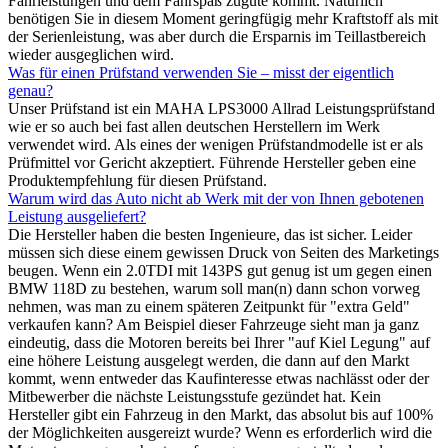
Fahrleistungen und dem Fahrspaß zugute kommt. Natürlich
benötigen Sie in diesem Moment geringfügig mehr Kraftstoff als mit
der Serienleistung, was aber durch die Ersparnis im Teillastbereich
wieder ausgeglichen wird.
Was für einen Prüfstand verwenden Sie – misst der eigentlich
genau?
Unser Prüfstand ist ein MAHA LPS3000 Allrad Leistungsprüfstand
wie er so auch bei fast allen deutschen Herstellern im Werk
verwendet wird. Als eines der wenigen Prüfstandmodelle ist er als
Prüfmittel vor Gericht akzeptiert. Führende Hersteller geben eine
Produktempfehlung für diesen Prüfstand.
Warum wird das Auto nicht ab Werk mit der von Ihnen gebotenen
Leistung ausgeliefert?
Die Hersteller haben die besten Ingenieure, das ist sicher. Leider
müssen sich diese einem gewissen Druck von Seiten des Marketings
beugen. Wenn ein 2.0TDI mit 143PS gut genug ist um gegen einen
BMW 118D zu bestehen, warum soll man(n) dann schon vorweg
nehmen, was man zu einem späteren Zeitpunkt für "extra Geld"
verkaufen kann? Am Beispiel dieser Fahrzeuge sieht man ja ganz
eindeutig, dass die Motoren bereits bei Ihrer "auf Kiel Legung" auf
eine höhere Leistung ausgelegt werden, die dann auf den Markt
kommt, wenn entweder das Kaufinteresse etwas nachlässt oder der
Mitbewerber die nächste Leistungsstufe gezündet hat. Kein
Hersteller gibt ein Fahrzeug in den Markt, das absolut bis auf 100%
der Möglichkeiten ausgereizt wurde? Wenn es erforderlich wird die