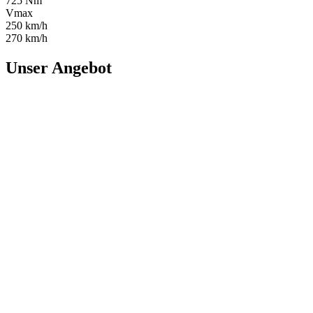
725 Nm
Vmax
250 km/h
270 km/h
Unser Angebot