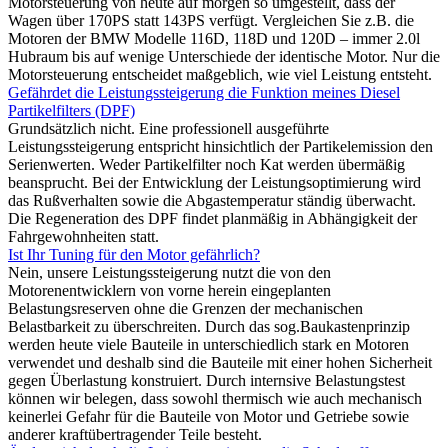
Motorsteuerung von heute auf morgen so umgestellt, dass der
Wagen über 170PS statt 143PS verfügt. Vergleichen Sie z.B. die
Motoren der BMW Modelle 116D, 118D und 120D – immer 2.0l
Hubraum bis auf wenige Unterschiede der identische Motor. Nur die
Motorsteuerung entscheidet maßgeblich, wie viel Leistung entsteht.
Gefährdet die Leistungssteigerung die Funktion meines Diesel
Partikelfilters (DPF)
Grundsätzlich nicht. Eine professionell ausgeführte
Leistungssteigerung entspricht hinsichtlich der Partikelemission den
Serienwerten. Weder Partikelfilter noch Kat werden übermäßig
beansprucht. Bei der Entwicklung der Leistungsoptimierung wird
das Rußverhalten sowie die Abgastemperatur ständig überwacht.
Die Regeneration des DPF findet planmäßig in Abhängigkeit der
Fahrgewohnheiten statt.
Ist Ihr Tuning für den Motor gefährlich?
Nein, unsere Leistungssteigerung nutzt die von den
Motorenentwicklern von vorne herein eingeplanten
Belastungsreserven ohne die Grenzen der mechanischen
Belastbarkeit zu überschreiten. Durch das sog.Baukastenprinzip
werden heute viele Bauteile in unterschiedlich stark en Motoren
verwendet und deshalb sind die Bauteile mit einer hohen Sicherheit
gegen Überlastung konstruiert. Durch internsive Belastungstest
können wir belegen, dass sowohl thermisch wie auch mechanisch
keinerlei Gefahr für die Bauteile von Motor und Getriebe sowie
anderer kraftübertragender Teile besteht.