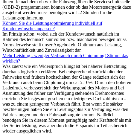
Ihnen. Je nachdem ob wir Ihr Fahrzeug über die Serviceschnittstelle
(OBD-2) programmieren können oder ob das Motorsteuergerät dazu
ausgebaut werden muss benötigen wir 1-2 Stunden für die
Leistungsoptimierung.
Können Sie die Leistungsoptimierung individuell auf
Kundenwünsche anpassen?
Im Prinzip schon, wobei sich der Kundenwunsch natürlich im
Rahmen des technisch sinnvollen bzw. machbaren bewegen muss.
Normalerweise stellt unser Angebot ein Optimum aus Leistung,
Wirtschaftlichkeit und Zuverlässigkeit dar.
Mehr Leistung - weniger Verbrauch durch Chiptuning! Stimmt das
wirklich?
Was zuerst wie ein Widerspruch klingt ist bei näherer Betrachtung
durchaus logisch zu erklären. Bei entsprechend zurückhaltender
Fahrweise und frühem hochschalten der Gänge reduziert sich der
Verbrauch auch beim Chiptuning um ca. 5-10%. Durch den höheren
Ladedruck verbessert sich der Wirkungsgrad des Motors und bei
Ausnutzung des früher zur Verfügung stehenden Drehmomentes
erreichen Sie insgesamt gesehen ein niedrigeres Drehzahlniveau -
was zu einem geringeren Verbrauch führt. Erst wenn Sie stärker
beschleunigen haben Sie ein Leistungsplus zur Verfügung was den
Fahrleistungen und dem Fahrspaß zugute kommt. Natürlich
benötigen Sie in diesem Moment geringfügig mehr Kraftstoff als mit
der Serienleistung, was aber durch die Ersparnis im Teillastbereich
wieder ausgeglichen wird.