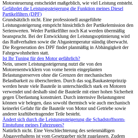
Motorsteuerung entscheidet maßgeblich, wie viel Leistung entsteht.
Gefährdet die Leistungssteigerung die Funktion meines Diesel
Partikelfilters (DPF)
Grundsätzlich nicht. Eine professionell ausgeführte
Leistungssteigerung entspricht hinsichtlich der Partikelemission den
Serienwerten. Weder Partikelfilter noch Kat werden übermäßig
beansprucht. Bei der Entwicklung der Leistungsoptimierung wird
das Rußverhalten sowie die Abgastemperatur ständig überwacht.
Die Regeneration des DPF findet planmäßig in Abhängigkeit der
Fahrgewohnheiten statt.
Ist Ihr Tuning für den Motor gefährlich?
Nein, unsere Leistungssteigerung nutzt die von den
Motorenentwicklern von vorne herein eingeplanten
Belastungsreserven ohne die Grenzen der mechanischen
Belastbarkeit zu überschreiten. Durch das sog.Baukastenprinzip
werden heute viele Bauteile in unterschiedlich stark en Motoren
verwendet und deshalb sind die Bauteile mit einer hohen Sicherheit
gegen Überlastung konstruiert. Durch internsive Belastungstest
können wir belegen, dass sowohl thermisch wie auch mechanisch
keinerlei Gefahr für die Bauteile von Motor und Getriebe sowie
anderer kraftübertragender Teile besteht.
Ändert sich durch die Leistungssteigerung die Schadstoffnorm-
Einstufung meines Fahrzeuges?
Natürlich nicht. Eine Verschlechterung des serienmäßigen
Abgasverhaltens ist vom Gesetzgeber nicht zugelassen. Zudem