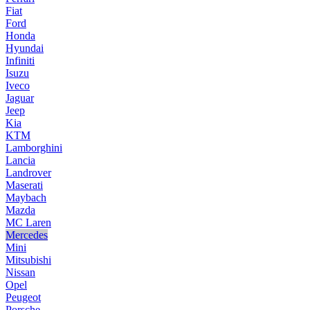
Fiat
Ford
Honda
Hyundai
Infiniti
Isuzu
Iveco
Jaguar
Jeep
Kia
KTM
Lamborghini
Lancia
Landrover
Maserati
Maybach
Mazda
MC Laren
Mercedes
Mini
Mitsubishi
Nissan
Opel
Peugeot
Porsche