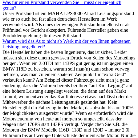
Was für einen Prüfstand verwenden Sie – misst der eigentlich
genau?
Unser Prüfstand ist ein MAHA LPS3000 Allrad Leistungsprüfstand
wie er so auch bei fast allen deutschen Herstellern im Werk
verwendet wird. Als eines der wenigen Prüfstandmodelle ist er als
Prüfmittel vor Gericht akzeptiert. Führende Hersteller geben eine
Produktempfehlung für diesen Prüfstand.
Warum wird das Auto nicht ab Werk mit der von Ihnen gebotenen
Leistung ausgeliefert?
Die Hersteller haben die besten Ingenieure, das ist sicher. Leider
müssen sich diese einem gewissen Druck von Seiten des Marketings
beugen. Wenn ein 2.0TDI mit 143PS gut genug ist um gegen einen
BMW 118D zu bestehen, warum soll man(n) dann schon vorweg
nehmen, was man zu einem späteren Zeitpunkt für "extra Geld"
verkaufen kann? Am Beispiel dieser Fahrzeuge sieht man ja ganz
eindeutig, dass die Motoren bereits bei Ihrer "auf Kiel Legung" auf
eine höhere Leistung ausgelegt werden, die dann auf den Markt
kommt, wenn entweder das Kaufinteresse etwas nachlässt oder der
Mitbewerber die nächste Leistungsstufe gezündet hat. Kein
Hersteller gibt ein Fahrzeug in den Markt, das absolut bis auf 100%
der Möglichkeiten ausgereizt wurde? Wenn es erforderlich wird die
Motorsteuerung von heute auf morgen so umgestellt, dass der
Wagen über 170PS statt 143PS verfügt. Vergleichen Sie z.B. die
Motoren der BMW Modelle 116D, 118D und 120D – immer 2.0l
Hubraum bis auf wenige Unterschiede der identische Motor. Nur die