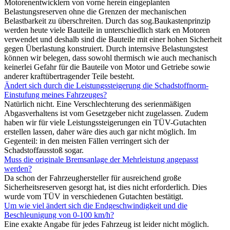
Motorenentwicklern von vorne herein eingeplanten
Belastungsreserven ohne die Grenzen der mechanischen
Belastbarkeit zu überschreiten. Durch das sog.Baukastenprinzip
werden heute viele Bauteile in unterschiedlich stark en Motoren
verwendet und deshalb sind die Bauteile mit einer hohen Sicherheit
gegen Überlastung konstruiert. Durch internsive Belastungstest
können wir belegen, dass sowohl thermisch wie auch mechanisch
keinerlei Gefahr für die Bauteile von Motor und Getriebe sowie
anderer kraftübertragender Teile besteht.
Ändert sich durch die Leistungssteigerung die Schadstoffnorm-
Einstufung meines Fahrzeuges?
Natürlich nicht. Eine Verschlechterung des serienmäßigen
Abgasverhaltens ist vom Gesetzgeber nicht zugelassen. Zudem
haben wir für viele Leistungssteigerungen ein TÜV-Gutachten
erstellen lassen, daher wäre dies auch gar nicht möglich. Im
Gegenteil: in den meisten Fällen verringert sich der
Schadstoffausstoß sogar.
Muss die originale Bremsanlage der Mehrleistung angepasst
werden?
Da schon der Fahrzeughersteller für ausreichend große
Sicherheitsreserven gesorgt hat, ist dies nicht erforderlich. Dies
wurde vom TÜV in verschiedenen Gutachten bestätigt.
Um wie viel ändert sich die Endgeschwindigkeit und die
Beschleunigung von 0-100 km/h?
Eine exakte Angabe für jedes Fahrzeug ist leider nicht möglich.