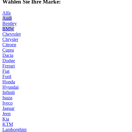
Wählen Sie Ihre Marke:
Alfa
Audi
Bentley
BMW
Chevrolet
Chrysler
Citroen
Cupra
Dacia
Dodge
Ferrari
Fiat
Ford
Honda
Hyundai
Infiniti
Isuzu
Iveco
Jaguar
Jeep
Kia
KTM
Lamborghini