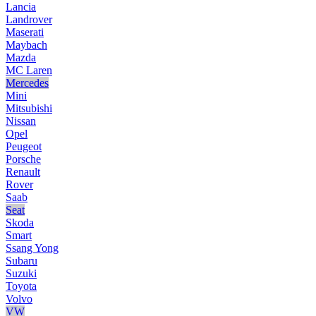
Lancia
Landrover
Maserati
Maybach
Mazda
MC Laren
Mercedes
Mini
Mitsubishi
Nissan
Opel
Peugeot
Porsche
Renault
Rover
Saab
Seat
Skoda
Smart
Ssang Yong
Subaru
Suzuki
Toyota
Volvo
VW