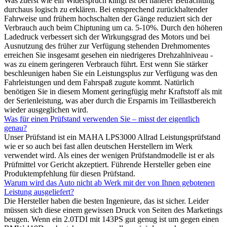
Was zuerst wie ein Widerspruch klingt ist bei näherer Betrachtung
durchaus logisch zu erklären. Bei entsprechend zurückhaltender
Fahrweise und frühem hochschalten der Gänge reduziert sich der
Verbrauch auch beim Chiptuning um ca. 5-10%. Durch den höheren
Ladedruck verbessert sich der Wirkungsgrad des Motors und bei
Ausnutzung des früher zur Verfügung stehenden Drehmomentes
erreichen Sie insgesamt gesehen ein niedrigeres Drehzahlniveau -
was zu einem geringeren Verbrauch führt. Erst wenn Sie stärker
beschleunigen haben Sie ein Leistungsplus zur Verfügung was den
Fahrleistungen und dem Fahrspaß zugute kommt. Natürlich
benötigen Sie in diesem Moment geringfügig mehr Kraftstoff als mit
der Serienleistung, was aber durch die Ersparnis im Teillastbereich
wieder ausgeglichen wird.
Was für einen Prüfstand verwenden Sie – misst der eigentlich
genau?
Unser Prüfstand ist ein MAHA LPS3000 Allrad Leistungsprüfstand
wie er so auch bei fast allen deutschen Herstellern im Werk
verwendet wird. Als eines der wenigen Prüfstandmodelle ist er als
Prüfmittel vor Gericht akzeptiert. Führende Hersteller geben eine
Produktempfehlung für diesen Prüfstand.
Warum wird das Auto nicht ab Werk mit der von Ihnen gebotenen
Leistung ausgeliefert?
Die Hersteller haben die besten Ingenieure, das ist sicher. Leider
müssen sich diese einem gewissen Druck von Seiten des Marketings
beugen. Wenn ein 2.0TDI mit 143PS gut genug ist um gegen einen