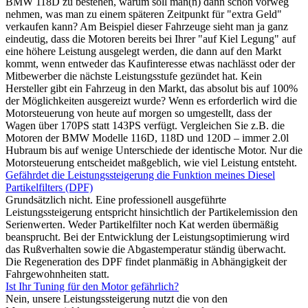
BMW 118D zu bestehen, warum soll man(n) dann schon vorweg
nehmen, was man zu einem späteren Zeitpunkt für "extra Geld"
verkaufen kann? Am Beispiel dieser Fahrzeuge sieht man ja ganz
eindeutig, dass die Motoren bereits bei Ihrer "auf Kiel Legung" auf
eine höhere Leistung ausgelegt werden, die dann auf den Markt
kommt, wenn entweder das Kaufinteresse etwas nachlässt oder der
Mitbewerber die nächste Leistungsstufe gezündet hat. Kein
Hersteller gibt ein Fahrzeug in den Markt, das absolut bis auf 100%
der Möglichkeiten ausgereizt wurde? Wenn es erforderlich wird die
Motorsteuerung von heute auf morgen so umgestellt, dass der
Wagen über 170PS statt 143PS verfügt. Vergleichen Sie z.B. die
Motoren der BMW Modelle 116D, 118D und 120D – immer 2.0l
Hubraum bis auf wenige Unterschiede der identische Motor. Nur die
Motorsteuerung entscheidet maßgeblich, wie viel Leistung entsteht.
Gefährdet die Leistungssteigerung die Funktion meines Diesel
Partikelfilters (DPF)
Grundsätzlich nicht. Eine professionell ausgeführte
Leistungssteigerung entspricht hinsichtlich der Partikelemission den
Serienwerten. Weder Partikelfilter noch Kat werden übermäßig
beansprucht. Bei der Entwicklung der Leistungsoptimierung wird
das Rußverhalten sowie die Abgastemperatur ständig überwacht.
Die Regeneration des DPF findet planmäßig in Abhängigkeit der
Fahrgewohnheiten statt.
Ist Ihr Tuning für den Motor gefährlich?
Nein, unsere Leistungssteigerung nutzt die von den