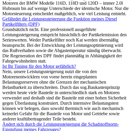
Motoren der BMW Modelle 116D, 118D und 120D – immer 2.0l
Hubraum bis auf wenige Unterschiede der identische Motor. Nur die
Motorsteuerung entscheidet maßgeblich, wie viel Leistung entsteht.
Gefährdet die Leistungssteigerung die Funktion meines Diesel
Partikelfilters (DPF)
Grundsätzlich nicht. Eine professionell ausgeführte
Leistungssteigerung entspricht hinsichtlich der Partikelemission den
Serienwerten. Weder Partikelfilter noch Kat werden übermäßig
beansprucht. Bei der Entwicklung der Leistungsoptimierung wird
das Rußverhalten sowie die Abgastemperatur ständig überwacht.
Die Regeneration des DPF findet planmäßig in Abhängigkeit der
Fahrgewohnheiten statt.
Ist Ihr Tuning für den Motor gefährlich?
Nein, unsere Leistungssteigerung nutzt die von den
Motorenentwicklern von vorne herein eingeplanten
Belastungsreserven ohne die Grenzen der mechanischen
Belastbarkeit zu überschreiten. Durch das sog.Baukastenprinzip
werden heute viele Bauteile in unterschiedlich stark en Motoren
verwendet und deshalb sind die Bauteile mit einer hohen Sicherheit
gegen Überlastung konstruiert. Durch internsive Belastungstest
können wir belegen, dass sowohl thermisch wie auch mechanisch
keinerlei Gefahr für die Bauteile von Motor und Getriebe sowie
anderer kraftübertragender Teile besteht.
Ändert sich durch die Leistungssteigerung die Schadstoffnorm-
Einstufung meines Fahrzeuges?