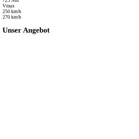
725 Nm
Vmax
250 km/h
270 km/h
Unser Angebot