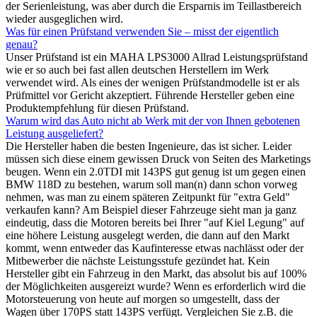
der Serienleistung, was aber durch die Ersparnis im Teillastbereich
wieder ausgeglichen wird.
Was für einen Prüfstand verwenden Sie – misst der eigentlich
genau?
Unser Prüfstand ist ein MAHA LPS3000 Allrad Leistungsprüfstand
wie er so auch bei fast allen deutschen Herstellern im Werk
verwendet wird. Als eines der wenigen Prüfstandmodelle ist er als
Prüfmittel vor Gericht akzeptiert. Führende Hersteller geben eine
Produktempfehlung für diesen Prüfstand.
Warum wird das Auto nicht ab Werk mit der von Ihnen gebotenen
Leistung ausgeliefert?
Die Hersteller haben die besten Ingenieure, das ist sicher. Leider
müssen sich diese einem gewissen Druck von Seiten des Marketings
beugen. Wenn ein 2.0TDI mit 143PS gut genug ist um gegen einen
BMW 118D zu bestehen, warum soll man(n) dann schon vorweg
nehmen, was man zu einem späteren Zeitpunkt für "extra Geld"
verkaufen kann? Am Beispiel dieser Fahrzeuge sieht man ja ganz
eindeutig, dass die Motoren bereits bei Ihrer "auf Kiel Legung" auf
eine höhere Leistung ausgelegt werden, die dann auf den Markt
kommt, wenn entweder das Kaufinteresse etwas nachlässt oder der
Mitbewerber die nächste Leistungsstufe gezündet hat. Kein
Hersteller gibt ein Fahrzeug in den Markt, das absolut bis auf 100%
der Möglichkeiten ausgereizt wurde? Wenn es erforderlich wird die
Motorsteuerung von heute auf morgen so umgestellt, dass der
Wagen über 170PS statt 143PS verfügt. Vergleichen Sie z.B. die