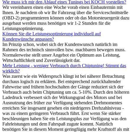
Wie muss ich mir den Ablauf eines Tunings bei KOCH vorstellen?
Wir vereinbaren einen eine Woche vorab einen Einbautermin mit
Ihnen. Je nachdem ob wir Ihr Fahrzeug über die Serviceschnittstelle
(OBD-2) programmieren können oder ob das Motorsteuergerät dazu
ausgebaut werden muss benötigen wir 1-2 Stunden für die
Leistungsoptimierung.
Können Sie die Leistungsoptimierung individuell auf
Kundenwünsche anpassen?
Im Prinzip schon, wobei sich der Kundenwunsch natürlich im
Rahmen des technisch sinnvollen bzw. machbaren bewegen muss.
Normalerweise stellt unser Angebot ein Optimum aus Leistung,
Wirtschaftlichkeit und Zuverlässigkeit dar.
Mehr Leistung - weniger Verbrauch durch Chiptuning! Stimmt das
wirklich?
Was zuerst wie ein Widerspruch klingt ist bei näherer Betrachtung
durchaus logisch zu erklären. Bei entsprechend zurückhaltender
Fahrweise und frühem hochschalten der Gänge reduziert sich der
Verbrauch auch beim Chiptuning um ca. 5-10%. Durch den höheren
Ladedruck verbessert sich der Wirkungsgrad des Motors und bei
Ausnutzung des früher zur Verfügung stehenden Drehmomentes
erreichen Sie insgesamt gesehen ein niedrigeres Drehzahlniveau -
was zu einem geringeren Verbrauch führt. Erst wenn Sie stärker
beschleunigen haben Sie ein Leistungsplus zur Verfügung was den
Fahrleistungen und dem Fahrspaß zugute kommt. Natürlich
benötigen Sie in diesem Moment geringfügig mehr Kraftstoff als mit