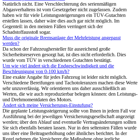
Natürlich nicht. Eine Verschlechterung des serienmäßigen
Abgasverhaltens ist vom Gesetzgeber nicht zugelassen. Zudem
haben wir für viele Leistungssteigerungen ein TÜV-Gutachten
erstellen lassen, daher wäre dies auch gar nicht möglich. Im
Gegenteil: in den meisten Fällen verringert sich der
Schadstoffausstoß sogar.
Muss die originale Bremsanlage der Mehrleistung angepasst
werden?
Da schon der Fahrzeughersteller für ausreichend große
Sicherheitsreserven gesorgt hat, ist dies nicht erforderlich. Dies
wurde vom TÜV in verschiedenen Gutachten bestätigt.
Um wie viel ändert sich die Endgeschwindigkeit und die
Beschleunigung von 0-100 km/h?
Eine exakte Angabe für jedes Fahrzeug ist leider nicht möglich.
Verschiedene Bereifungen und Tachotoleranzen machen diese Werte
sehr unzuverlässig. Wir orientieren uns daher ausschließlich an
Werten, die wir auch reproduzierbar belegen können: den Leistungs-
und Drehmomentdaten des Motors.
Ändert sich meine Versicherungs-Einstufung?
Die geplante Leistungssteigerung sollte von Ihnen in jedem Fall vor
Ausführung bei der jeweiligen Versicherungsgesellschaft angezeigt
werden; über den Ablauf und eventuelle Vertragsänderungen sollten
Sie sich ebenfalls beraten lassen. Nur in den seltensten Fällen wurde
uns über eine Beitragserhöhung oder ähnliches berichtet. In der
Regel nehmen die Versicherer die Maßnahme ohne jegliche