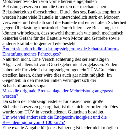
Motorenentwicklern von vorne herein eingeplanten
Belastungsreserven ohne die Grenzen der mechanischen
Belastbarkeit zu überschreiten. Durch das sog.Baukastenprinzip
werden heute viele Bauteile in unterschiedlich stark en Motoren
verwendet und deshalb sind die Bauteile mit einer hohen Sicherheit
gegen Überlastung konstruiert. Durch internsive Belastungstest
können wir belegen, dass sowohl thermisch wie auch mechanisch
keinerlei Gefahr für die Bauteile von Motor und Getriebe sowie
anderer kraftübertragender Teile besteht.
Ändert sich durch die Leistungssteigerung die Schadstoffnorm-
Einstufung meines Fahrzeuges?
Natürlich nicht. Eine Verschlechterung des serienmäßigen
Abgasverhaltens ist vom Gesetzgeber nicht zugelassen. Zudem
haben wir für viele Leistungssteigerungen ein TÜV-Gutachten
erstellen lassen, daher wäre dies auch gar nicht möglich. Im
Gegenteil: in den meisten Fällen verringert sich der
Schadstoffausstoß sogar.
Muss die originale Bremsanlage der Mehrleistung angepasst
werden?
Da schon der Fahrzeughersteller für ausreichend große
Sicherheitsreserven gesorgt hat, ist dies nicht erforderlich. Dies
wurde vom TÜV in verschiedenen Gutachten bestätigt.
Um wie viel ändert sich die Endgeschwindigkeit und die
Beschleunigung von 0-100 km/h?
Eine exakte Angabe für jedes Fahrzeug ist leider nicht möglich.