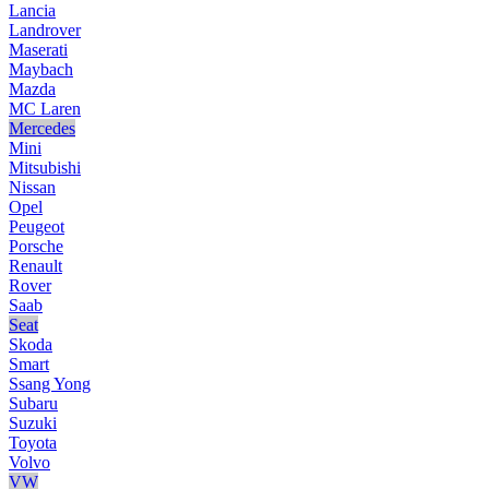
Lancia
Landrover
Maserati
Maybach
Mazda
MC Laren
Mercedes
Mini
Mitsubishi
Nissan
Opel
Peugeot
Porsche
Renault
Rover
Saab
Seat
Skoda
Smart
Ssang Yong
Subaru
Suzuki
Toyota
Volvo
VW