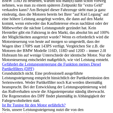
BMW 118D zu bestehen, warum soll man(n) dann schon vorweg
nehmen, was man zu einem späteren Zeitpunkt für "extra Geld"
verkaufen kann? Am Beispiel dieser Fahrzeuge sieht man ja ganz
eindeutig, dass die Motoren bereits bei Ihrer "auf Kiel Legung" auf
eine höhere Leistung ausgelegt werden, die dann auf den Markt
kommt, wenn entweder das Kaufinteresse etwas nachlässt oder der
Mitbewerber die nächste Leistungsstufe gezündet hat. Kein
Hersteller gibt ein Fahrzeug in den Markt, das absolut bis auf 100%
der Möglichkeiten ausgereizt wurde? Wenn es erforderlich wird die
Motorsteuerung von heute auf morgen so umgestellt, dass der
Wagen über 170PS statt 143PS verfügt. Vergleichen Sie z.B. die
Motoren der BMW Modelle 116D, 118D und 120D – immer 2.0l
Hubraum bis auf wenige Unterschiede der identische Motor. Nur die
Motorsteuerung entscheidet maßgeblich, wie viel Leistung entsteht.
Gefährdet die Leistungssteigerung die Funktion meines Diesel
Partikelfilters (DPF)
Grundsätzlich nicht. Eine professionell ausgeführte
Leistungssteigerung entspricht hinsichtlich der Partikelemission den
Serienwerten. Weder Partikelfilter noch Kat werden übermäßig
beansprucht. Bei der Entwicklung der Leistungsoptimierung wird
das Rußverhalten sowie die Abgastemperatur ständig überwacht.
Die Regeneration des DPF findet planmäßig in Abhängigkeit der
Fahrgewohnheiten statt.
Ist Ihr Tuning für den Motor gefährlich?
Nein, unsere Leistungssteigerung nutzt die von den