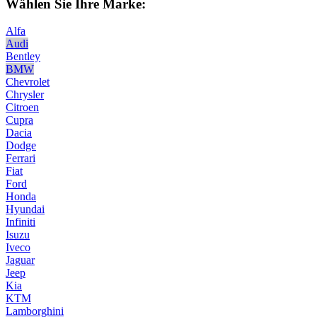
Wählen Sie Ihre Marke:
Alfa
Audi
Bentley
BMW
Chevrolet
Chrysler
Citroen
Cupra
Dacia
Dodge
Ferrari
Fiat
Ford
Honda
Hyundai
Infiniti
Isuzu
Iveco
Jaguar
Jeep
Kia
KTM
Lamborghini