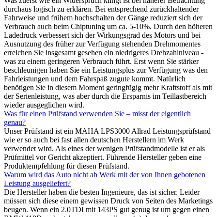
Was zuerst wie ein Widerspruch klingt ist bei näherer Betrachtung
durchaus logisch zu erklären. Bei entsprechend zurückhaltender
Fahrweise und frühem hochschalten der Gänge reduziert sich der
Verbrauch auch beim Chiptuning um ca. 5-10%. Durch den höheren
Ladedruck verbessert sich der Wirkungsgrad des Motors und bei
Ausnutzung des früher zur Verfügung stehenden Drehmomentes
erreichen Sie insgesamt gesehen ein niedrigeres Drehzahlniveau -
was zu einem geringeren Verbrauch führt. Erst wenn Sie stärker
beschleunigen haben Sie ein Leistungsplus zur Verfügung was den
Fahrleistungen und dem Fahrspaß zugute kommt. Natürlich
benötigen Sie in diesem Moment geringfügig mehr Kraftstoff als mit
der Serienleistung, was aber durch die Ersparnis im Teillastbereich
wieder ausgeglichen wird.
Was für einen Prüfstand verwenden Sie – misst der eigentlich
genau?
Unser Prüfstand ist ein MAHA LPS3000 Allrad Leistungsprüfstand
wie er so auch bei fast allen deutschen Herstellern im Werk
verwendet wird. Als eines der wenigen Prüfstandmodelle ist er als
Prüfmittel vor Gericht akzeptiert. Führende Hersteller geben eine
Produktempfehlung für diesen Prüfstand.
Warum wird das Auto nicht ab Werk mit der von Ihnen gebotenen
Leistung ausgeliefert?
Die Hersteller haben die besten Ingenieure, das ist sicher. Leider
müssen sich diese einem gewissen Druck von Seiten des Marketings
beugen. Wenn ein 2.0TDI mit 143PS gut genug ist um gegen einen