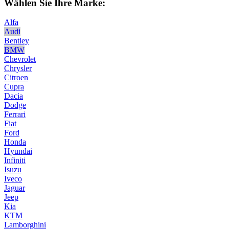
Wählen Sie Ihre Marke:
Alfa
Audi
Bentley
BMW
Chevrolet
Chrysler
Citroen
Cupra
Dacia
Dodge
Ferrari
Fiat
Ford
Honda
Hyundai
Infiniti
Isuzu
Iveco
Jaguar
Jeep
Kia
KTM
Lamborghini