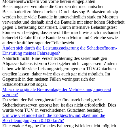
Motorenentwicklern von vorne herein eingeplanten
Belastungsreserven ohne die Grenzen der mechanischen
Belastbarkeit zu überschreiten. Durch das sog.Baukastenprinzip
werden heute viele Bauteile in unterschiedlich stark en Motoren
verwendet und deshalb sind die Bauteile mit einer hohen Sicherheit
gegen Überlastung konstruiert. Durch internsive Belastungstest
können wir belegen, dass sowohl thermisch wie auch mechanisch
keinerlei Gefahr für die Bauteile von Motor und Getriebe sowie
anderer kraftübertragender Teile besteht.
Ändert sich durch die Leistungssteigerung die Schadstoffnorm-
Einstufung meines Fahrzeuges?
Natürlich nicht. Eine Verschlechterung des serienmäßigen
Abgasverhaltens ist vom Gesetzgeber nicht zugelassen. Zudem
haben wir für viele Leistungssteigerungen ein TÜV-Gutachten
erstellen lassen, daher wäre dies auch gar nicht möglich. Im
Gegenteil: in den meisten Fällen verringert sich der
Schadstoffausstoß sogar.
Muss die originale Bremsanlage der Mehrleistung angepasst
werden?
Da schon der Fahrzeughersteller für ausreichend große
Sicherheitsreserven gesorgt hat, ist dies nicht erforderlich. Dies
wurde vom TÜV in verschiedenen Gutachten bestätigt.
Um wie viel ändert sich die Endgeschwindigkeit und die
Beschleunigung von 0-100 km/h?
Eine exakte Angabe für jedes Fahrzeug ist leider nicht möglich.