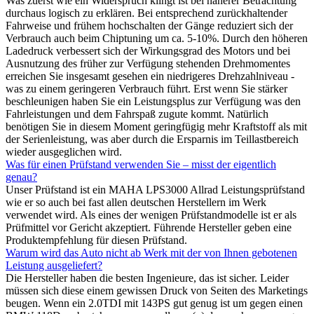
Was zuerst wie ein Widerspruch klingt ist bei näherer Betrachtung
durchaus logisch zu erklären. Bei entsprechend zurückhaltender
Fahrweise und frühem hochschalten der Gänge reduziert sich der
Verbrauch auch beim Chiptuning um ca. 5-10%. Durch den höheren
Ladedruck verbessert sich der Wirkungsgrad des Motors und bei
Ausnutzung des früher zur Verfügung stehenden Drehmomentes
erreichen Sie insgesamt gesehen ein niedrigeres Drehzahlniveau -
was zu einem geringeren Verbrauch führt. Erst wenn Sie stärker
beschleunigen haben Sie ein Leistungsplus zur Verfügung was den
Fahrleistungen und dem Fahrspaß zugute kommt. Natürlich
benötigen Sie in diesem Moment geringfügig mehr Kraftstoff als mit
der Serienleistung, was aber durch die Ersparnis im Teillastbereich
wieder ausgeglichen wird.
Was für einen Prüfstand verwenden Sie – misst der eigentlich
genau?
Unser Prüfstand ist ein MAHA LPS3000 Allrad Leistungsprüfstand
wie er so auch bei fast allen deutschen Herstellern im Werk
verwendet wird. Als eines der wenigen Prüfstandmodelle ist er als
Prüfmittel vor Gericht akzeptiert. Führende Hersteller geben eine
Produktempfehlung für diesen Prüfstand.
Warum wird das Auto nicht ab Werk mit der von Ihnen gebotenen
Leistung ausgeliefert?
Die Hersteller haben die besten Ingenieure, das ist sicher. Leider
müssen sich diese einem gewissen Druck von Seiten des Marketings
beugen. Wenn ein 2.0TDI mit 143PS gut genug ist um gegen einen