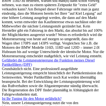
BMW 118D zu bestehen, warum soll man(n) dann schon vorweg
nehmen, was man zu einem späteren Zeitpunkt für "extra Geld"
verkaufen kann? Am Beispiel dieser Fahrzeuge sieht man ja ganz
eindeutig, dass die Motoren bereits bei Ihrer "auf Kiel Legung" auf
eine höhere Leistung ausgelegt werden, die dann auf den Markt
kommt, wenn entweder das Kaufinteresse etwas nachlässt oder der
Mitbewerber die nächste Leistungsstufe gezündet hat. Kein
Hersteller gibt ein Fahrzeug in den Markt, das absolut bis auf 100%
der Möglichkeiten ausgereizt wurde? Wenn es erforderlich wird die
Motorsteuerung von heute auf morgen so umgestellt, dass der
Wagen über 170PS statt 143PS verfügt. Vergleichen Sie z.B. die
Motoren der BMW Modelle 116D, 118D und 120D – immer 2.0l
Hubraum bis auf wenige Unterschiede der identische Motor. Nur die
Motorsteuerung entscheidet maßgeblich, wie viel Leistung entsteht.
Gefährdet die Leistungssteigerung die Funktion meines Diesel
Partikelfilters (DPF)
Grundsätzlich nicht. Eine professionell ausgeführte
Leistungssteigerung entspricht hinsichtlich der Partikelemission den
Serienwerten. Weder Partikelfilter noch Kat werden übermäßig
beansprucht. Bei der Entwicklung der Leistungsoptimierung wird
das Rußverhalten sowie die Abgastemperatur ständig überwacht.
Die Regeneration des DPF findet planmäßig in Abhängigkeit der
Fahrgewohnheiten statt.
Ist Ihr Tuning für den Motor gefährlich?
Nein, unsere Leistungssteigerung nutzt die von den