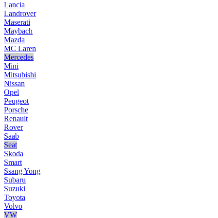
Lancia
Landrover
Maserati
Maybach
Mazda
MC Laren
Mercedes
Mini
Mitsubishi
Nissan
Opel
Peugeot
Porsche
Renault
Rover
Saab
Seat
Skoda
Smart
Ssang Yong
Subaru
Suzuki
Toyota
Volvo
VW