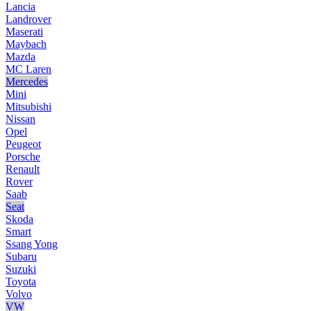
Lancia
Landrover
Maserati
Maybach
Mazda
MC Laren
Mercedes
Mini
Mitsubishi
Nissan
Opel
Peugeot
Porsche
Renault
Rover
Saab
Seat
Skoda
Smart
Ssang Yong
Subaru
Suzuki
Toyota
Volvo
VW