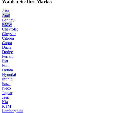
Wählen Sie Ihre Marke:
Alfa
Audi
Bentley
BMW
Chevrolet
Chrysler
Citroen
Cupra
Dacia
Dodge
Ferrari
Fiat
Ford
Honda
Hyundai
Infiniti
Isuzu
Iveco
Jaguar
Jeep
Kia
KTM
Lamborghini