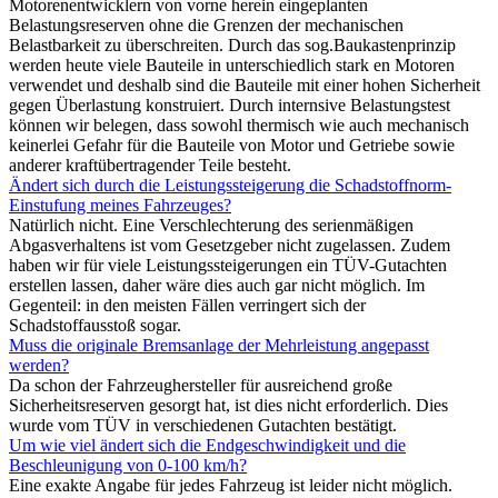
Motorenentwicklern von vorne herein eingeplanten
Belastungsreserven ohne die Grenzen der mechanischen
Belastbarkeit zu überschreiten. Durch das sog.Baukastenprinzip
werden heute viele Bauteile in unterschiedlich stark en Motoren
verwendet und deshalb sind die Bauteile mit einer hohen Sicherheit
gegen Überlastung konstruiert. Durch internsive Belastungstest
können wir belegen, dass sowohl thermisch wie auch mechanisch
keinerlei Gefahr für die Bauteile von Motor und Getriebe sowie
anderer kraftübertragender Teile besteht.
Ändert sich durch die Leistungssteigerung die Schadstoffnorm-
Einstufung meines Fahrzeuges?
Natürlich nicht. Eine Verschlechterung des serienmäßigen
Abgasverhaltens ist vom Gesetzgeber nicht zugelassen. Zudem
haben wir für viele Leistungssteigerungen ein TÜV-Gutachten
erstellen lassen, daher wäre dies auch gar nicht möglich. Im
Gegenteil: in den meisten Fällen verringert sich der
Schadstoffausstoß sogar.
Muss die originale Bremsanlage der Mehrleistung angepasst
werden?
Da schon der Fahrzeughersteller für ausreichend große
Sicherheitsreserven gesorgt hat, ist dies nicht erforderlich. Dies
wurde vom TÜV in verschiedenen Gutachten bestätigt.
Um wie viel ändert sich die Endgeschwindigkeit und die
Beschleunigung von 0-100 km/h?
Eine exakte Angabe für jedes Fahrzeug ist leider nicht möglich.