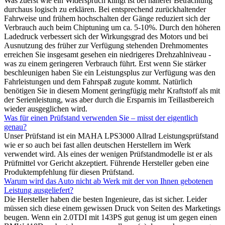
Was zuerst wie ein Widerspruch klingt ist bei näherer Betrachtung
durchaus logisch zu erklären. Bei entsprechend zurückhaltender
Fahrweise und frühem hochschalten der Gänge reduziert sich der
Verbrauch auch beim Chiptuning um ca. 5-10%. Durch den höheren
Ladedruck verbessert sich der Wirkungsgrad des Motors und bei
Ausnutzung des früher zur Verfügung stehenden Drehmomentes
erreichen Sie insgesamt gesehen ein niedrigeres Drehzahlniveau -
was zu einem geringeren Verbrauch führt. Erst wenn Sie stärker
beschleunigen haben Sie ein Leistungsplus zur Verfügung was den
Fahrleistungen und dem Fahrspaß zugute kommt. Natürlich
benötigen Sie in diesem Moment geringfügig mehr Kraftstoff als mit
der Serienleistung, was aber durch die Ersparnis im Teillastbereich
wieder ausgeglichen wird.
Was für einen Prüfstand verwenden Sie – misst der eigentlich
genau?
Unser Prüfstand ist ein MAHA LPS3000 Allrad Leistungsprüfstand
wie er so auch bei fast allen deutschen Herstellern im Werk
verwendet wird. Als eines der wenigen Prüfstandmodelle ist er als
Prüfmittel vor Gericht akzeptiert. Führende Hersteller geben eine
Produktempfehlung für diesen Prüfstand.
Warum wird das Auto nicht ab Werk mit der von Ihnen gebotenen
Leistung ausgeliefert?
Die Hersteller haben die besten Ingenieure, das ist sicher. Leider
müssen sich diese einem gewissen Druck von Seiten des Marketings
beugen. Wenn ein 2.0TDI mit 143PS gut genug ist um gegen einen