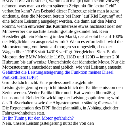
BMW 118D zu bestehen, warum soll man(n) dann schon vorweg
nehmen, was man zu einem späteren Zeitpunkt für "extra Geld"
verkaufen kann? Am Beispiel dieser Fahrzeuge sieht man ja ganz
eindeutig, dass die Motoren bereits bei Ihrer "auf Kiel Legung" auf
eine höhere Leistung ausgelegt werden, die dann auf den Markt
kommt, wenn entweder das Kaufinteresse etwas nachlässt oder der
Mitbewerber die nächste Leistungsstufe gezündet hat. Kein
Hersteller gibt ein Fahrzeug in den Markt, das absolut bis auf 100%
der Möglichkeiten ausgereizt wurde? Wenn es erforderlich wird die
Motorsteuerung von heute auf morgen so umgestellt, dass der
Wagen über 170PS statt 143PS verfügt. Vergleichen Sie z.B. die
Motoren der BMW Modelle 116D, 118D und 120D – immer 2.0l
Hubraum bis auf wenige Unterschiede der identische Motor. Nur die
Motorsteuerung entscheidet maßgeblich, wie viel Leistung entsteht.
Gefährdet die Leistungssteigerung die Funktion meines Diesel
Partikelfilters (DPF)
Grundsätzlich nicht. Eine professionell ausgeführte
Leistungssteigerung entspricht hinsichtlich der Partikelemission den
Serienwerten. Weder Partikelfilter noch Kat werden übermäßig
beansprucht. Bei der Entwicklung der Leistungsoptimierung wird
das Rußverhalten sowie die Abgastemperatur ständig überwacht.
Die Regeneration des DPF findet planmäßig in Abhängigkeit der
Fahrgewohnheiten statt.
Ist Ihr Tuning für den Motor gefährlich?
Nein, unsere Leistungssteigerung nutzt die von den