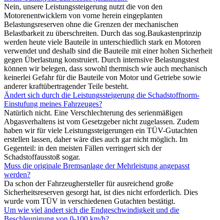
Nein, unsere Leistungssteigerung nutzt die von den
Motorenentwicklern von vorne herein eingeplanten
Belastungsreserven ohne die Grenzen der mechanischen
Belastbarkeit zu überschreiten. Durch das sog.Baukastenprinzip
werden heute viele Bauteile in unterschiedlich stark en Motoren
verwendet und deshalb sind die Bauteile mit einer hohen Sicherheit
gegen Überlastung konstruiert. Durch internsive Belastungstest
können wir belegen, dass sowohl thermisch wie auch mechanisch
keinerlei Gefahr für die Bauteile von Motor und Getriebe sowie
anderer kraftübertragender Teile besteht.
Ändert sich durch die Leistungssteigerung die Schadstoffnorm-
Einstufung meines Fahrzeuges?
Natürlich nicht. Eine Verschlechterung des serienmäßigen
Abgasverhaltens ist vom Gesetzgeber nicht zugelassen. Zudem
haben wir für viele Leistungssteigerungen ein TÜV-Gutachten
erstellen lassen, daher wäre dies auch gar nicht möglich. Im
Gegenteil: in den meisten Fällen verringert sich der
Schadstoffausstoß sogar.
Muss die originale Bremsanlage der Mehrleistung angepasst
werden?
Da schon der Fahrzeughersteller für ausreichend große
Sicherheitsreserven gesorgt hat, ist dies nicht erforderlich. Dies
wurde vom TÜV in verschiedenen Gutachten bestätigt.
Um wie viel ändert sich die Endgeschwindigkeit und die
Beschleunigung von 0-100 km/h?