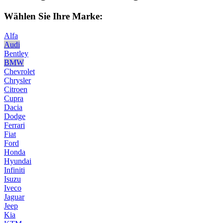
Wählen Sie Ihre Marke:
Alfa
Audi
Bentley
BMW
Chevrolet
Chrysler
Citroen
Cupra
Dacia
Dodge
Ferrari
Fiat
Ford
Honda
Hyundai
Infiniti
Isuzu
Iveco
Jaguar
Jeep
Kia