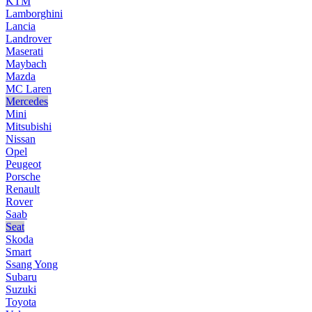
KTM
Lamborghini
Lancia
Landrover
Maserati
Maybach
Mazda
MC Laren
Mercedes
Mini
Mitsubishi
Nissan
Opel
Peugeot
Porsche
Renault
Rover
Saab
Seat
Skoda
Smart
Ssang Yong
Subaru
Suzuki
Toyota