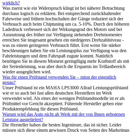
wirklich?
Was zuerst wie ein Widerspruch klingt ist bei näherer Betrachtung
durchaus logisch zu erklären. Bei entsprechend zurückhaltender
Fahrweise und frühem hochschalten der Gänge reduziert sich der
Verbrauch auch beim Chiptuning um ca. 5-10%. Durch den höheren
Ladedruck verbessert sich der Wirkungsgrad des Motors und bei
Ausnutzung des früher zur Verfügung stehenden Drehmomentes
erreichen Sie insgesamt gesehen ein niedrigeres Drehzahlniveau -
was zu einem geringeren Verbrauch führt. Erst wenn Sie stärker
beschleunigen haben Sie ein Leistungsplus zur Verfügung was den
Fahrleistungen und dem Fahrspaß zugute kommt. Natürlich
benötigen Sie in diesem Moment geringfügig mehr Kraftstoff als mit
der Serienleistung, was aber durch die Ersparnis im Teillastbereich
wieder ausgeglichen wird.
Was für einen Prüfstand verwenden Sie – misst der eigentlich
genau?
Unser Prüfstand ist ein MAHA LPS3000 Allrad Leistungsprüfstand
wie er so auch bei fast allen deutschen Herstellern im Werk
verwendet wird. Als eines der wenigen Prüfstandmodelle ist er als
Prüfmittel vor Gericht akzeptiert. Führende Hersteller geben eine
Produktempfehlung für diesen Prüfstand.
Warum wird das Auto nicht ab Werk mit der von Ihnen gebotenen
Leistung ausgeliefert?
Die Hersteller haben die besten Ingenieure, das ist sicher. Leider
müssen sich diese einem gewissen Druck von Seiten des Marketings