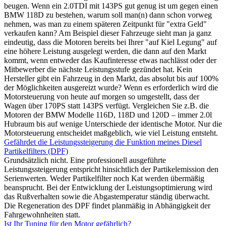
beugen. Wenn ein 2.0TDI mit 143PS gut genug ist um gegen einen
BMW 118D zu bestehen, warum soll man(n) dann schon vorweg
nehmen, was man zu einem späteren Zeitpunkt für "extra Geld"
verkaufen kann? Am Beispiel dieser Fahrzeuge sieht man ja ganz
eindeutig, dass die Motoren bereits bei Ihrer "auf Kiel Legung" auf
eine höhere Leistung ausgelegt werden, die dann auf den Markt
kommt, wenn entweder das Kaufinteresse etwas nachlässt oder der
Mitbewerber die nächste Leistungsstufe gezündet hat. Kein
Hersteller gibt ein Fahrzeug in den Markt, das absolut bis auf 100%
der Möglichkeiten ausgereizt wurde? Wenn es erforderlich wird die
Motorsteuerung von heute auf morgen so umgestellt, dass der
Wagen über 170PS statt 143PS verfügt. Vergleichen Sie z.B. die
Motoren der BMW Modelle 116D, 118D und 120D – immer 2.0l
Hubraum bis auf wenige Unterschiede der identische Motor. Nur die
Motorsteuerung entscheidet maßgeblich, wie viel Leistung entsteht.
Gefährdet die Leistungssteigerung die Funktion meines Diesel
Partikelfilters (DPF)
Grundsätzlich nicht. Eine professionell ausgeführte
Leistungssteigerung entspricht hinsichtlich der Partikelemission den
Serienwerten. Weder Partikelfilter noch Kat werden übermäßig
beansprucht. Bei der Entwicklung der Leistungsoptimierung wird
das Rußverhalten sowie die Abgastemperatur ständig überwacht.
Die Regeneration des DPF findet planmäßig in Abhängigkeit der
Fahrgewohnheiten statt.
Ist Ihr Tuning für den Motor gefährlich?