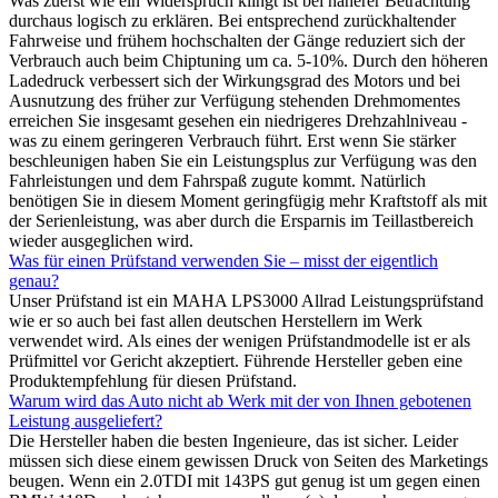
Was zuerst wie ein Widerspruch klingt ist bei näherer Betrachtung
durchaus logisch zu erklären. Bei entsprechend zurückhaltender
Fahrweise und frühem hochschalten der Gänge reduziert sich der
Verbrauch auch beim Chiptuning um ca. 5-10%. Durch den höheren
Ladedruck verbessert sich der Wirkungsgrad des Motors und bei
Ausnutzung des früher zur Verfügung stehenden Drehmomentes
erreichen Sie insgesamt gesehen ein niedrigeres Drehzahlniveau -
was zu einem geringeren Verbrauch führt. Erst wenn Sie stärker
beschleunigen haben Sie ein Leistungsplus zur Verfügung was den
Fahrleistungen und dem Fahrspaß zugute kommt. Natürlich
benötigen Sie in diesem Moment geringfügig mehr Kraftstoff als mit
der Serienleistung, was aber durch die Ersparnis im Teillastbereich
wieder ausgeglichen wird.
Was für einen Prüfstand verwenden Sie – misst der eigentlich
genau?
Unser Prüfstand ist ein MAHA LPS3000 Allrad Leistungsprüfstand
wie er so auch bei fast allen deutschen Herstellern im Werk
verwendet wird. Als eines der wenigen Prüfstandmodelle ist er als
Prüfmittel vor Gericht akzeptiert. Führende Hersteller geben eine
Produktempfehlung für diesen Prüfstand.
Warum wird das Auto nicht ab Werk mit der von Ihnen gebotenen
Leistung ausgeliefert?
Die Hersteller haben die besten Ingenieure, das ist sicher. Leider
müssen sich diese einem gewissen Druck von Seiten des Marketings
beugen. Wenn ein 2.0TDI mit 143PS gut genug ist um gegen einen