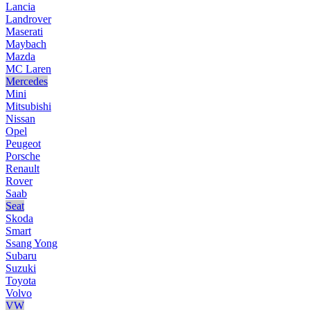
Lancia
Landrover
Maserati
Maybach
Mazda
MC Laren
Mercedes
Mini
Mitsubishi
Nissan
Opel
Peugeot
Porsche
Renault
Rover
Saab
Seat
Skoda
Smart
Ssang Yong
Subaru
Suzuki
Toyota
Volvo
VW