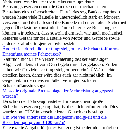
Motorenentwicklern von vorne herein eingeplanten
Belastungsreserven ohne die Grenzen der mechanischen
Belastbarkeit zu überschreiten. Durch das sog.Baukastenprinzip
werden heute viele Bauteile in unterschiedlich stark en Motoren
verwendet und deshalb sind die Bauteile mit einer hohen Sicherheit
gegen Überlastung konstruiert. Durch internsive Belastungstest
können wir belegen, dass sowohl thermisch wie auch mechanisch
keinerlei Gefahr für die Bauteile von Motor und Getriebe sowie
anderer kraftübertragender Teile besteht.
Ändert sich durch die Leistungssteigerung die Schadstoffnorm-
Einstufung meines Fahrzeuges?
Natürlich nicht. Eine Verschlechterung des serienmäßigen
Abgasverhaltens ist vom Gesetzgeber nicht zugelassen. Zudem
haben wir für viele Leistungssteigerungen ein TÜV-Gutachten
erstellen lassen, daher wäre dies auch gar nicht möglich. Im
Gegenteil: in den meisten Fällen verringert sich der
Schadstoffausstoß sogar.
Muss die originale Bremsanlage der Mehrleistung angepasst
werden?
Da schon der Fahrzeughersteller für ausreichend große
Sicherheitsreserven gesorgt hat, ist dies nicht erforderlich. Dies
wurde vom TÜV in verschiedenen Gutachten bestätigt.
Um wie viel ändert sich die Endgeschwindigkeit und die
Beschleunigung von 0-100 km/h?
Eine exakte Angabe für jedes Fahrzeug ist leider nicht möglich.