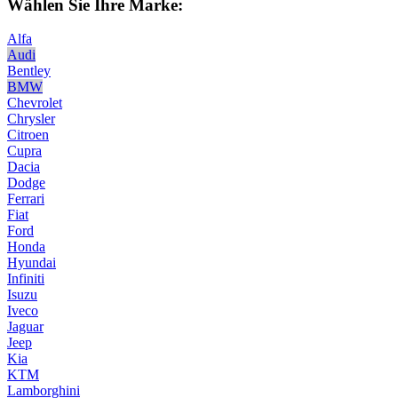
Wählen Sie Ihre Marke:
Alfa
Audi
Bentley
BMW
Chevrolet
Chrysler
Citroen
Cupra
Dacia
Dodge
Ferrari
Fiat
Ford
Honda
Hyundai
Infiniti
Isuzu
Iveco
Jaguar
Jeep
Kia
KTM
Lamborghini