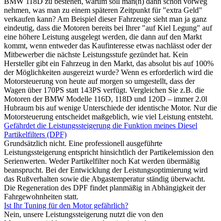
BMW 118D zu bestehen, warum soll man(n) dann schon vorweg
nehmen, was man zu einem späteren Zeitpunkt für "extra Geld"
verkaufen kann? Am Beispiel dieser Fahrzeuge sieht man ja ganz
eindeutig, dass die Motoren bereits bei Ihrer "auf Kiel Legung" auf
eine höhere Leistung ausgelegt werden, die dann auf den Markt
kommt, wenn entweder das Kaufinteresse etwas nachlässt oder der
Mitbewerber die nächste Leistungsstufe gezündet hat. Kein
Hersteller gibt ein Fahrzeug in den Markt, das absolut bis auf 100%
der Möglichkeiten ausgereizt wurde? Wenn es erforderlich wird die
Motorsteuerung von heute auf morgen so umgestellt, dass der
Wagen über 170PS statt 143PS verfügt. Vergleichen Sie z.B. die
Motoren der BMW Modelle 116D, 118D und 120D – immer 2.0l
Hubraum bis auf wenige Unterschiede der identische Motor. Nur die
Motorsteuerung entscheidet maßgeblich, wie viel Leistung entsteht.
Gefährdet die Leistungssteigerung die Funktion meines Diesel
Partikelfilters (DPF)
Grundsätzlich nicht. Eine professionell ausgeführte
Leistungssteigerung entspricht hinsichtlich der Partikelemission den
Serienwerten. Weder Partikelfilter noch Kat werden übermäßig
beansprucht. Bei der Entwicklung der Leistungsoptimierung wird
das Rußverhalten sowie die Abgastemperatur ständig überwacht.
Die Regeneration des DPF findet planmäßig in Abhängigkeit der
Fahrgewohnheiten statt.
Ist Ihr Tuning für den Motor gefährlich?
Nein, unsere Leistungssteigerung nutzt die von den