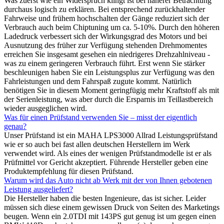
Was zuerst wie ein Widerspruch klingt ist bei näherer Betrachtung
durchaus logisch zu erklären. Bei entsprechend zurückhaltender
Fahrweise und frühem hochschalten der Gänge reduziert sich der
Verbrauch auch beim Chiptuning um ca. 5-10%. Durch den höheren
Ladedruck verbessert sich der Wirkungsgrad des Motors und bei
Ausnutzung des früher zur Verfügung stehenden Drehmomentes
erreichen Sie insgesamt gesehen ein niedrigeres Drehzahlniveau -
was zu einem geringeren Verbrauch führt. Erst wenn Sie stärker
beschleunigen haben Sie ein Leistungsplus zur Verfügung was den
Fahrleistungen und dem Fahrspaß zugute kommt. Natürlich
benötigen Sie in diesem Moment geringfügig mehr Kraftstoff als mit
der Serienleistung, was aber durch die Ersparnis im Teillastbereich
wieder ausgeglichen wird.
Was für einen Prüfstand verwenden Sie – misst der eigentlich
genau?
Unser Prüfstand ist ein MAHA LPS3000 Allrad Leistungsprüfstand
wie er so auch bei fast allen deutschen Herstellern im Werk
verwendet wird. Als eines der wenigen Prüfstandmodelle ist er als
Prüfmittel vor Gericht akzeptiert. Führende Hersteller geben eine
Produktempfehlung für diesen Prüfstand.
Warum wird das Auto nicht ab Werk mit der von Ihnen gebotenen
Leistung ausgeliefert?
Die Hersteller haben die besten Ingenieure, das ist sicher. Leider
müssen sich diese einem gewissen Druck von Seiten des Marketings
beugen. Wenn ein 2.0TDI mit 143PS gut genug ist um gegen einen