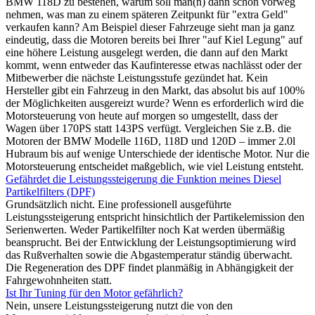
BMW 118D zu bestehen, warum soll man(n) dann schon vorweg
nehmen, was man zu einem späteren Zeitpunkt für "extra Geld"
verkaufen kann? Am Beispiel dieser Fahrzeuge sieht man ja ganz
eindeutig, dass die Motoren bereits bei Ihrer "auf Kiel Legung" auf
eine höhere Leistung ausgelegt werden, die dann auf den Markt
kommt, wenn entweder das Kaufinteresse etwas nachlässt oder der
Mitbewerber die nächste Leistungsstufe gezündet hat. Kein
Hersteller gibt ein Fahrzeug in den Markt, das absolut bis auf 100%
der Möglichkeiten ausgereizt wurde? Wenn es erforderlich wird die
Motorsteuerung von heute auf morgen so umgestellt, dass der
Wagen über 170PS statt 143PS verfügt. Vergleichen Sie z.B. die
Motoren der BMW Modelle 116D, 118D und 120D – immer 2.0l
Hubraum bis auf wenige Unterschiede der identische Motor. Nur die
Motorsteuerung entscheidet maßgeblich, wie viel Leistung entsteht.
Gefährdet die Leistungssteigerung die Funktion meines Diesel
Partikelfilters (DPF)
Grundsätzlich nicht. Eine professionell ausgeführte
Leistungssteigerung entspricht hinsichtlich der Partikelemission den
Serienwerten. Weder Partikelfilter noch Kat werden übermäßig
beansprucht. Bei der Entwicklung der Leistungsoptimierung wird
das Rußverhalten sowie die Abgastemperatur ständig überwacht.
Die Regeneration des DPF findet planmäßig in Abhängigkeit der
Fahrgewohnheiten statt.
Ist Ihr Tuning für den Motor gefährlich?
Nein, unsere Leistungssteigerung nutzt die von den