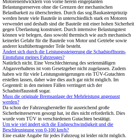
Motorenentwicklern von vorne herein eingeplanten
Belastungsreserven ohne die Grenzen der mechanischen
Belastbarkeit zu überschreiten. Durch das sog.Baukastenprinzip
werden heute viele Bauteile in unterschiedlich stark en Motoren
verwendet und deshalb sind die Bauteile mit einer hohen Sicherheit
gegen Überlastung konstruiert. Durch internsive Belastungstest
können wir belegen, dass sowohl thermisch wie auch mechanisch
keinerlei Gefahr für die Bauteile von Motor und Getriebe sowie
anderer kraftübertragender Teile besteht.
Ändert sich durch die Leistungssteigerung die Schadstoffnorm-
Einstufung meines Fahrzeuges?
Natürlich nicht. Eine Verschlechterung des serienmäßigen
Abgasverhaltens ist vom Gesetzgeber nicht zugelassen. Zudem
haben wir für viele Leistungssteigerungen ein TÜV-Gutachten
erstellen lassen, daher wäre dies auch gar nicht möglich. Im
Gegenteil: in den meisten Fällen verringert sich der
Schadstoffausstoß sogar.
Muss die originale Bremsanlage der Mehrleistung angepasst
werden?
Da schon der Fahrzeughersteller für ausreichend große
Sicherheitsreserven gesorgt hat, ist dies nicht erforderlich. Dies
wurde vom TÜV in verschiedenen Gutachten bestätigt.
Um wie viel ändert sich die Endgeschwindigkeit und die
Beschleunigung von 0-100 km/h?
Eine exakte Angabe für jedes Fahrzeug ist leider nicht möglich.