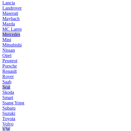
Lancia
Landrover
Maserati
Maybach
Mazda
MC Laren
Mercedes
Mini
Mitsubishi
Nissan
Opel
Peugeot
Porsche
Renault
Rover
Saab
Seat
Skoda
Smart
Ssang Yong
Subaru
Suzuki
Toyota
Volvo
VW