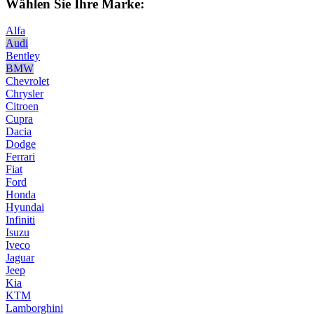
Wählen Sie Ihre Marke:
Alfa
Audi
Bentley
BMW
Chevrolet
Chrysler
Citroen
Cupra
Dacia
Dodge
Ferrari
Fiat
Ford
Honda
Hyundai
Infiniti
Isuzu
Iveco
Jaguar
Jeep
Kia
KTM
Lamborghini