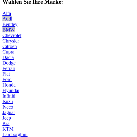
Wählen Sie Ihre Marke:
Alfa
Audi
Bentley
BMW
Chevrolet
Chrysler
Citroen
Cupra
Dacia
Dodge
Ferrari
Fiat
Ford
Honda
Hyundai
Infiniti
Isuzu
Iveco
Jaguar
Jeep
Kia
KTM
Lamborghini