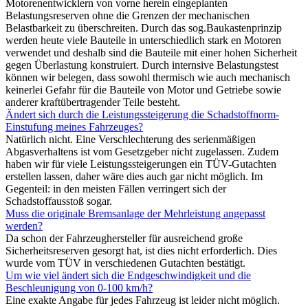
Motorenentwicklern von vorne herein eingeplanten
Belastungsreserven ohne die Grenzen der mechanischen
Belastbarkeit zu überschreiten. Durch das sog.Baukastenprinzip
werden heute viele Bauteile in unterschiedlich stark en Motoren
verwendet und deshalb sind die Bauteile mit einer hohen Sicherheit
gegen Überlastung konstruiert. Durch internsive Belastungstest
können wir belegen, dass sowohl thermisch wie auch mechanisch
keinerlei Gefahr für die Bauteile von Motor und Getriebe sowie
anderer kraftübertragender Teile besteht.
Ändert sich durch die Leistungssteigerung die Schadstoffnorm-
Einstufung meines Fahrzeuges?
Natürlich nicht. Eine Verschlechterung des serienmäßigen
Abgasverhaltens ist vom Gesetzgeber nicht zugelassen. Zudem
haben wir für viele Leistungssteigerungen ein TÜV-Gutachten
erstellen lassen, daher wäre dies auch gar nicht möglich. Im
Gegenteil: in den meisten Fällen verringert sich der
Schadstoffausstoß sogar.
Muss die originale Bremsanlage der Mehrleistung angepasst
werden?
Da schon der Fahrzeughersteller für ausreichend große
Sicherheitsreserven gesorgt hat, ist dies nicht erforderlich. Dies
wurde vom TÜV in verschiedenen Gutachten bestätigt.
Um wie viel ändert sich die Endgeschwindigkeit und die
Beschleunigung von 0-100 km/h?
Eine exakte Angabe für jedes Fahrzeug ist leider nicht möglich.