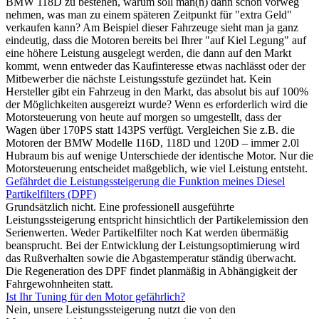
BMW 118D zu bestehen, warum soll man(n) dann schon vorweg
nehmen, was man zu einem späteren Zeitpunkt für "extra Geld"
verkaufen kann? Am Beispiel dieser Fahrzeuge sieht man ja ganz
eindeutig, dass die Motoren bereits bei Ihrer "auf Kiel Legung" auf
eine höhere Leistung ausgelegt werden, die dann auf den Markt
kommt, wenn entweder das Kaufinteresse etwas nachlässt oder der
Mitbewerber die nächste Leistungsstufe gezündet hat. Kein
Hersteller gibt ein Fahrzeug in den Markt, das absolut bis auf 100%
der Möglichkeiten ausgereizt wurde? Wenn es erforderlich wird die
Motorsteuerung von heute auf morgen so umgestellt, dass der
Wagen über 170PS statt 143PS verfügt. Vergleichen Sie z.B. die
Motoren der BMW Modelle 116D, 118D und 120D – immer 2.0l
Hubraum bis auf wenige Unterschiede der identische Motor. Nur die
Motorsteuerung entscheidet maßgeblich, wie viel Leistung entsteht.
Gefährdet die Leistungssteigerung die Funktion meines Diesel
Partikelfilters (DPF)
Grundsätzlich nicht. Eine professionell ausgeführte
Leistungssteigerung entspricht hinsichtlich der Partikelemission den
Serienwerten. Weder Partikelfilter noch Kat werden übermäßig
beansprucht. Bei der Entwicklung der Leistungsoptimierung wird
das Rußverhalten sowie die Abgastemperatur ständig überwacht.
Die Regeneration des DPF findet planmäßig in Abhängigkeit der
Fahrgewohnheiten statt.
Ist Ihr Tuning für den Motor gefährlich?
Nein, unsere Leistungssteigerung nutzt die von den