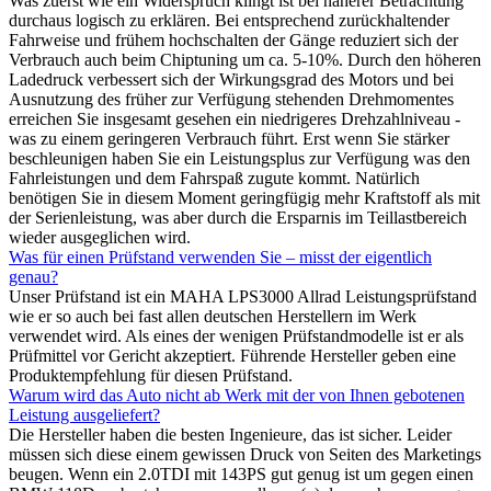
Was zuerst wie ein Widerspruch klingt ist bei näherer Betrachtung
durchaus logisch zu erklären. Bei entsprechend zurückhaltender
Fahrweise und frühem hochschalten der Gänge reduziert sich der
Verbrauch auch beim Chiptuning um ca. 5-10%. Durch den höheren
Ladedruck verbessert sich der Wirkungsgrad des Motors und bei
Ausnutzung des früher zur Verfügung stehenden Drehmomentes
erreichen Sie insgesamt gesehen ein niedrigeres Drehzahlniveau -
was zu einem geringeren Verbrauch führt. Erst wenn Sie stärker
beschleunigen haben Sie ein Leistungsplus zur Verfügung was den
Fahrleistungen und dem Fahrspaß zugute kommt. Natürlich
benötigen Sie in diesem Moment geringfügig mehr Kraftstoff als mit
der Serienleistung, was aber durch die Ersparnis im Teillastbereich
wieder ausgeglichen wird.
Was für einen Prüfstand verwenden Sie – misst der eigentlich
genau?
Unser Prüfstand ist ein MAHA LPS3000 Allrad Leistungsprüfstand
wie er so auch bei fast allen deutschen Herstellern im Werk
verwendet wird. Als eines der wenigen Prüfstandmodelle ist er als
Prüfmittel vor Gericht akzeptiert. Führende Hersteller geben eine
Produktempfehlung für diesen Prüfstand.
Warum wird das Auto nicht ab Werk mit der von Ihnen gebotenen
Leistung ausgeliefert?
Die Hersteller haben die besten Ingenieure, das ist sicher. Leider
müssen sich diese einem gewissen Druck von Seiten des Marketings
beugen. Wenn ein 2.0TDI mit 143PS gut genug ist um gegen einen