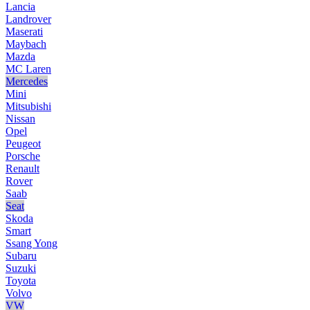
Lancia
Landrover
Maserati
Maybach
Mazda
MC Laren
Mercedes
Mini
Mitsubishi
Nissan
Opel
Peugeot
Porsche
Renault
Rover
Saab
Seat
Skoda
Smart
Ssang Yong
Subaru
Suzuki
Toyota
Volvo
VW