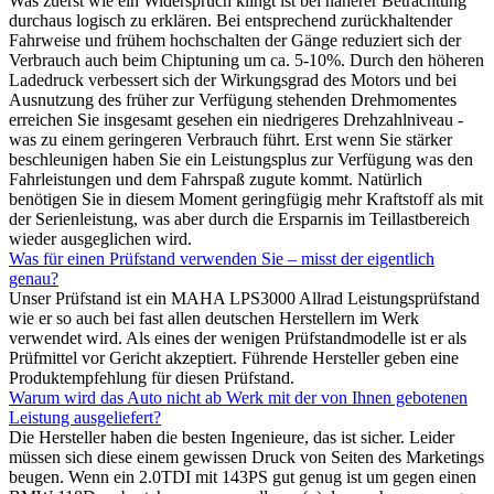
Was zuerst wie ein Widerspruch klingt ist bei näherer Betrachtung
durchaus logisch zu erklären. Bei entsprechend zurückhaltender
Fahrweise und frühem hochschalten der Gänge reduziert sich der
Verbrauch auch beim Chiptuning um ca. 5-10%. Durch den höheren
Ladedruck verbessert sich der Wirkungsgrad des Motors und bei
Ausnutzung des früher zur Verfügung stehenden Drehmomentes
erreichen Sie insgesamt gesehen ein niedrigeres Drehzahlniveau -
was zu einem geringeren Verbrauch führt. Erst wenn Sie stärker
beschleunigen haben Sie ein Leistungsplus zur Verfügung was den
Fahrleistungen und dem Fahrspaß zugute kommt. Natürlich
benötigen Sie in diesem Moment geringfügig mehr Kraftstoff als mit
der Serienleistung, was aber durch die Ersparnis im Teillastbereich
wieder ausgeglichen wird.
Was für einen Prüfstand verwenden Sie – misst der eigentlich
genau?
Unser Prüfstand ist ein MAHA LPS3000 Allrad Leistungsprüfstand
wie er so auch bei fast allen deutschen Herstellern im Werk
verwendet wird. Als eines der wenigen Prüfstandmodelle ist er als
Prüfmittel vor Gericht akzeptiert. Führende Hersteller geben eine
Produktempfehlung für diesen Prüfstand.
Warum wird das Auto nicht ab Werk mit der von Ihnen gebotenen
Leistung ausgeliefert?
Die Hersteller haben die besten Ingenieure, das ist sicher. Leider
müssen sich diese einem gewissen Druck von Seiten des Marketings
beugen. Wenn ein 2.0TDI mit 143PS gut genug ist um gegen einen