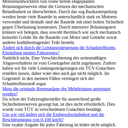
Motorenentwicklern von vorne herein eingeplanten
Belastungsreserven ohne die Grenzen der mechanischen
Belastbarkeit zu überschreiten. Durch das sog.Baukastenprinzip
werden heute viele Bauteile in unterschiedlich stark en Motoren
verwendet und deshalb sind die Bauteile mit einer hohen Sicherheit
gegen Überlastung konstruiert. Durch internsive Belastungstest
können wir belegen, dass sowohl thermisch wie auch mechanisch
keinerlei Gefahr für die Bauteile von Motor und Getriebe sowie
anderer kraftübertragender Teile besteht.
Ändert sich durch die Leistungssteigerung die Schadstoffnorm-
Einstufung meines Fahrzeuges?
Natürlich nicht. Eine Verschlechterung des serienmäßigen
Abgasverhaltens ist vom Gesetzgeber nicht zugelassen. Zudem
haben wir für viele Leistungssteigerungen ein TÜV-Gutachten
erstellen lassen, daher wäre dies auch gar nicht möglich. Im
Gegenteil: in den meisten Fällen verringert sich der
Schadstoffausstoß sogar.
Muss die originale Bremsanlage der Mehrleistung angepasst
werden?
Da schon der Fahrzeughersteller für ausreichend große
Sicherheitsreserven gesorgt hat, ist dies nicht erforderlich. Dies
wurde vom TÜV in verschiedenen Gutachten bestätigt.
Um wie viel ändert sich die Endgeschwindigkeit und die
Beschleunigung von 0-100 km/h?
Eine exakte Angabe für jedes Fahrzeug ist leider nicht möglich.