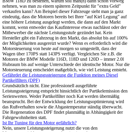
BMW 118D zu bestehen, warum soll man(n) dann schon vorweg
nehmen, was man zu einem späteren Zeitpunkt für "extra Geld"
verkaufen kann? Am Beispiel dieser Fahrzeuge sieht man ja ganz
eindeutig, dass die Motoren bereits bei Ihrer "auf Kiel Legung" auf
eine höhere Leistung ausgelegt werden, die dann auf den Markt
kommt, wenn entweder das Kaufinteresse etwas nachlässt oder der
Mitbewerber die nächste Leistungsstufe gezündet hat. Kein
Hersteller gibt ein Fahrzeug in den Markt, das absolut bis auf 100%
der Möglichkeiten ausgereizt wurde? Wenn es erforderlich wird die
Motorsteuerung von heute auf morgen so umgestellt, dass der
Wagen über 170PS statt 143PS verfügt. Vergleichen Sie z.B. die
Motoren der BMW Modelle 116D, 118D und 120D – immer 2.0l
Hubraum bis auf wenige Unterschiede der identische Motor. Nur die
Motorsteuerung entscheidet maßgeblich, wie viel Leistung entsteht.
Gefährdet die Leistungssteigerung die Funktion meines Diesel
Partikelfilters (DPF)
Grundsätzlich nicht. Eine professionell ausgeführte
Leistungssteigerung entspricht hinsichtlich der Partikelemission den
Serienwerten. Weder Partikelfilter noch Kat werden übermäßig
beansprucht. Bei der Entwicklung der Leistungsoptimierung wird
das Rußverhalten sowie die Abgastemperatur ständig überwacht.
Die Regeneration des DPF findet planmäßig in Abhängigkeit der
Fahrgewohnheiten statt.
Ist Ihr Tuning für den Motor gefährlich?
Nein, unsere Leistungssteigerung nutzt die von den