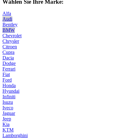
Wählen Sie Ihre Marke:
Alfa
Audi
Bentley
BMW
Chevrolet
Chrysler
Citroen
Cupra
Dacia
Dodge
Ferrari
Fiat
Ford
Honda
Hyundai
Infiniti
Isuzu
Iveco
Jaguar
Jeep
Kia
KTM
Lamborghini