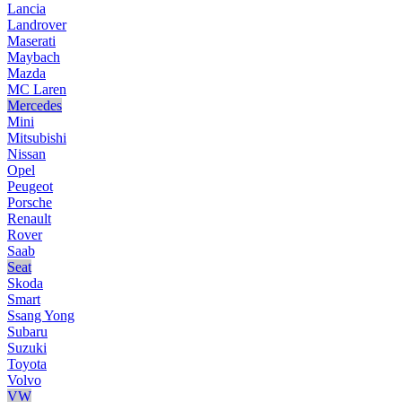
Lancia
Landrover
Maserati
Maybach
Mazda
MC Laren
Mercedes
Mini
Mitsubishi
Nissan
Opel
Peugeot
Porsche
Renault
Rover
Saab
Seat
Skoda
Smart
Ssang Yong
Subaru
Suzuki
Toyota
Volvo
VW