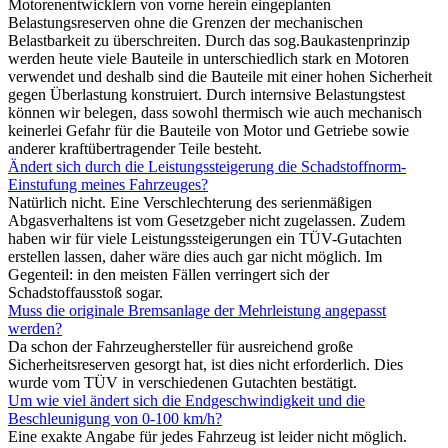
Motorenentwicklern von vorne herein eingeplanten
Belastungsreserven ohne die Grenzen der mechanischen
Belastbarkeit zu überschreiten. Durch das sog.Baukastenprinzip
werden heute viele Bauteile in unterschiedlich stark en Motoren
verwendet und deshalb sind die Bauteile mit einer hohen Sicherheit
gegen Überlastung konstruiert. Durch internsive Belastungstest
können wir belegen, dass sowohl thermisch wie auch mechanisch
keinerlei Gefahr für die Bauteile von Motor und Getriebe sowie
anderer kraftübertragender Teile besteht.
Ändert sich durch die Leistungssteigerung die Schadstoffnorm-
Einstufung meines Fahrzeuges?
Natürlich nicht. Eine Verschlechterung des serienmäßigen
Abgasverhaltens ist vom Gesetzgeber nicht zugelassen. Zudem
haben wir für viele Leistungssteigerungen ein TÜV-Gutachten
erstellen lassen, daher wäre dies auch gar nicht möglich. Im
Gegenteil: in den meisten Fällen verringert sich der
Schadstoffausstoß sogar.
Muss die originale Bremsanlage der Mehrleistung angepasst
werden?
Da schon der Fahrzeughersteller für ausreichend große
Sicherheitsreserven gesorgt hat, ist dies nicht erforderlich. Dies
wurde vom TÜV in verschiedenen Gutachten bestätigt.
Um wie viel ändert sich die Endgeschwindigkeit und die
Beschleunigung von 0-100 km/h?
Eine exakte Angabe für jedes Fahrzeug ist leider nicht möglich.