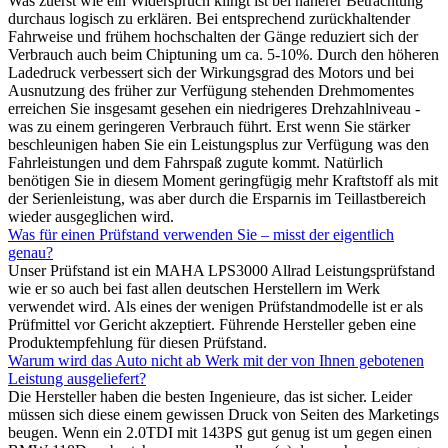
Was zuerst wie ein Widerspruch klingt ist bei näherer Betrachtung
durchaus logisch zu erklären. Bei entsprechend zurückhaltender
Fahrweise und frühem hochschalten der Gänge reduziert sich der
Verbrauch auch beim Chiptuning um ca. 5-10%. Durch den höheren
Ladedruck verbessert sich der Wirkungsgrad des Motors und bei
Ausnutzung des früher zur Verfügung stehenden Drehmomentes
erreichen Sie insgesamt gesehen ein niedrigeres Drehzahlniveau -
was zu einem geringeren Verbrauch führt. Erst wenn Sie stärker
beschleunigen haben Sie ein Leistungsplus zur Verfügung was den
Fahrleistungen und dem Fahrspaß zugute kommt. Natürlich
benötigen Sie in diesem Moment geringfügig mehr Kraftstoff als mit
der Serienleistung, was aber durch die Ersparnis im Teillastbereich
wieder ausgeglichen wird.
Was für einen Prüfstand verwenden Sie – misst der eigentlich
genau?
Unser Prüfstand ist ein MAHA LPS3000 Allrad Leistungsprüfstand
wie er so auch bei fast allen deutschen Herstellern im Werk
verwendet wird. Als eines der wenigen Prüfstandmodelle ist er als
Prüfmittel vor Gericht akzeptiert. Führende Hersteller geben eine
Produktempfehlung für diesen Prüfstand.
Warum wird das Auto nicht ab Werk mit der von Ihnen gebotenen
Leistung ausgeliefert?
Die Hersteller haben die besten Ingenieure, das ist sicher. Leider
müssen sich diese einem gewissen Druck von Seiten des Marketings
beugen. Wenn ein 2.0TDI mit 143PS gut genug ist um gegen einen