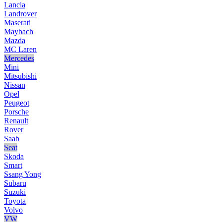
Lancia
Landrover
Maserati
Maybach
Mazda
MC Laren
Mercedes
Mini
Mitsubishi
Nissan
Opel
Peugeot
Porsche
Renault
Rover
Saab
Seat
Skoda
Smart
Ssang Yong
Subaru
Suzuki
Toyota
Volvo
VW