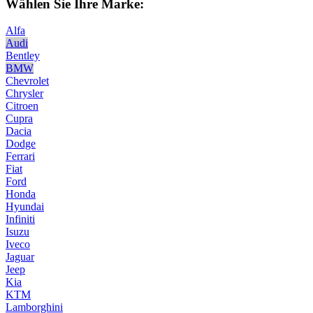
Wählen Sie Ihre Marke:
Alfa
Audi
Bentley
BMW
Chevrolet
Chrysler
Citroen
Cupra
Dacia
Dodge
Ferrari
Fiat
Ford
Honda
Hyundai
Infiniti
Isuzu
Iveco
Jaguar
Jeep
Kia
KTM
Lamborghini