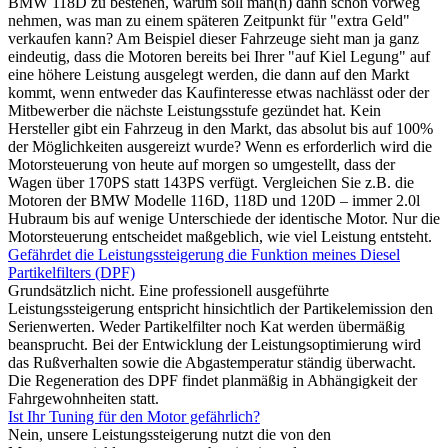
BMW 118D zu bestehen, warum soll man(n) dann schon vorweg
nehmen, was man zu einem späteren Zeitpunkt für "extra Geld"
verkaufen kann? Am Beispiel dieser Fahrzeuge sieht man ja ganz
eindeutig, dass die Motoren bereits bei Ihrer "auf Kiel Legung" auf
eine höhere Leistung ausgelegt werden, die dann auf den Markt
kommt, wenn entweder das Kaufinteresse etwas nachlässt oder der
Mitbewerber die nächste Leistungsstufe gezündet hat. Kein
Hersteller gibt ein Fahrzeug in den Markt, das absolut bis auf 100%
der Möglichkeiten ausgereizt wurde? Wenn es erforderlich wird die
Motorsteuerung von heute auf morgen so umgestellt, dass der
Wagen über 170PS statt 143PS verfügt. Vergleichen Sie z.B. die
Motoren der BMW Modelle 116D, 118D und 120D – immer 2.0l
Hubraum bis auf wenige Unterschiede der identische Motor. Nur die
Motorsteuerung entscheidet maßgeblich, wie viel Leistung entsteht.
Gefährdet die Leistungssteigerung die Funktion meines Diesel
Partikelfilters (DPF)
Grundsätzlich nicht. Eine professionell ausgeführte
Leistungssteigerung entspricht hinsichtlich der Partikelemission den
Serienwerten. Weder Partikelfilter noch Kat werden übermäßig
beansprucht. Bei der Entwicklung der Leistungsoptimierung wird
das Rußverhalten sowie die Abgastemperatur ständig überwacht.
Die Regeneration des DPF findet planmäßig in Abhängigkeit der
Fahrgewohnheiten statt.
Ist Ihr Tuning für den Motor gefährlich?
Nein, unsere Leistungssteigerung nutzt die von den