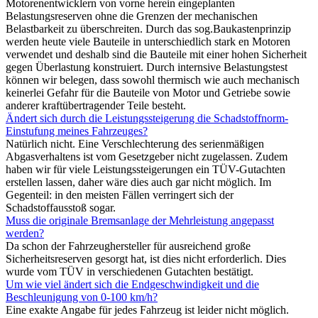
Motorenentwicklern von vorne herein eingeplanten
Belastungsreserven ohne die Grenzen der mechanischen
Belastbarkeit zu überschreiten. Durch das sog.Baukastenprinzip
werden heute viele Bauteile in unterschiedlich stark en Motoren
verwendet und deshalb sind die Bauteile mit einer hohen Sicherheit
gegen Überlastung konstruiert. Durch internsive Belastungstest
können wir belegen, dass sowohl thermisch wie auch mechanisch
keinerlei Gefahr für die Bauteile von Motor und Getriebe sowie
anderer kraftübertragender Teile besteht.
Ändert sich durch die Leistungssteigerung die Schadstoffnorm-
Einstufung meines Fahrzeuges?
Natürlich nicht. Eine Verschlechterung des serienmäßigen
Abgasverhaltens ist vom Gesetzgeber nicht zugelassen. Zudem
haben wir für viele Leistungssteigerungen ein TÜV-Gutachten
erstellen lassen, daher wäre dies auch gar nicht möglich. Im
Gegenteil: in den meisten Fällen verringert sich der
Schadstoffausstoß sogar.
Muss die originale Bremsanlage der Mehrleistung angepasst
werden?
Da schon der Fahrzeughersteller für ausreichend große
Sicherheitsreserven gesorgt hat, ist dies nicht erforderlich. Dies
wurde vom TÜV in verschiedenen Gutachten bestätigt.
Um wie viel ändert sich die Endgeschwindigkeit und die
Beschleunigung von 0-100 km/h?
Eine exakte Angabe für jedes Fahrzeug ist leider nicht möglich.