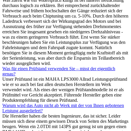
Was zuerst wie ein Widerspruch klingt ist bei näherer Betrachtung
durchaus logisch zu erklären. Bei entsprechend zurückhaltender
Fahrweise und frühem hochschalten der Gänge reduziert sich der
Verbrauch auch beim Chiptuning um ca. 5-10%. Durch den höheren
Ladedruck verbessert sich der Wirkungsgrad des Motors und bei
Ausnutzung des früher zur Verfügung stehenden Drehmomentes
erreichen Sie insgesamt gesehen ein niedrigeres Drehzahlniveau -
was zu einem geringeren Verbrauch führt. Erst wenn Sie stärker
beschleunigen haben Sie ein Leistungsplus zur Verfügung was den
Fahrleistungen und dem Fahrspaß zugute kommt. Natürlich
benötigen Sie in diesem Moment geringfügig mehr Kraftstoff als mit
der Serienleistung, was aber durch die Ersparnis im Teillastbereich
wieder ausgeglichen wird.
Was für einen Prüfstand verwenden Sie – misst der eigentlich
genau?
Unser Prüfstand ist ein MAHA LPS3000 Allrad Leistungsprüfstand
wie er so auch bei fast allen deutschen Herstellern im Werk
verwendet wird. Als eines der wenigen Prüfstandmodelle ist er als
Prüfmittel vor Gericht akzeptiert. Führende Hersteller geben eine
Produktempfehlung für diesen Prüfstand.
Warum wird das Auto nicht ab Werk mit der von Ihnen gebotenen
Leistung ausgeliefert?
Die Hersteller haben die besten Ingenieure, das ist sicher. Leider
müssen sich diese einem gewissen Druck von Seiten des Marketings
beugen. Wenn ein 2.0TDI mit 143PS gut genug ist um gegen einen