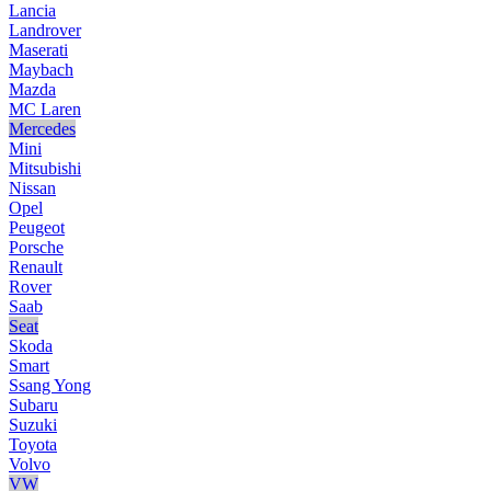
Lancia
Landrover
Maserati
Maybach
Mazda
MC Laren
Mercedes
Mini
Mitsubishi
Nissan
Opel
Peugeot
Porsche
Renault
Rover
Saab
Seat
Skoda
Smart
Ssang Yong
Subaru
Suzuki
Toyota
Volvo
VW