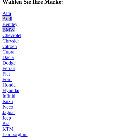
Wählen Sie Ihre Marke:
Alfa
Audi
Bentley
BMW
Chevrolet
Chrysler
Citroen
Cupra
Dacia
Dodge
Ferrari
Fiat
Ford
Honda
Hyundai
Infiniti
Isuzu
Iveco
Jaguar
Jeep
Kia
KTM
Lamborghini