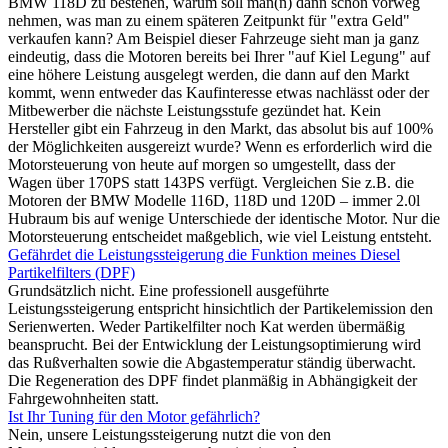
BMW 118D zu bestehen, warum soll man(n) dann schon vorweg
nehmen, was man zu einem späteren Zeitpunkt für "extra Geld"
verkaufen kann? Am Beispiel dieser Fahrzeuge sieht man ja ganz
eindeutig, dass die Motoren bereits bei Ihrer "auf Kiel Legung" auf
eine höhere Leistung ausgelegt werden, die dann auf den Markt
kommt, wenn entweder das Kaufinteresse etwas nachlässt oder der
Mitbewerber die nächste Leistungsstufe gezündet hat. Kein
Hersteller gibt ein Fahrzeug in den Markt, das absolut bis auf 100%
der Möglichkeiten ausgereizt wurde? Wenn es erforderlich wird die
Motorsteuerung von heute auf morgen so umgestellt, dass der
Wagen über 170PS statt 143PS verfügt. Vergleichen Sie z.B. die
Motoren der BMW Modelle 116D, 118D und 120D – immer 2.0l
Hubraum bis auf wenige Unterschiede der identische Motor. Nur die
Motorsteuerung entscheidet maßgeblich, wie viel Leistung entsteht.
Gefährdet die Leistungssteigerung die Funktion meines Diesel
Partikelfilters (DPF)
Grundsätzlich nicht. Eine professionell ausgeführte
Leistungssteigerung entspricht hinsichtlich der Partikelemission den
Serienwerten. Weder Partikelfilter noch Kat werden übermäßig
beansprucht. Bei der Entwicklung der Leistungsoptimierung wird
das Rußverhalten sowie die Abgastemperatur ständig überwacht.
Die Regeneration des DPF findet planmäßig in Abhängigkeit der
Fahrgewohnheiten statt.
Ist Ihr Tuning für den Motor gefährlich?
Nein, unsere Leistungssteigerung nutzt die von den