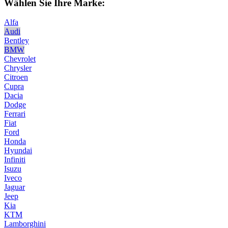
Wählen Sie Ihre Marke:
Alfa
Audi
Bentley
BMW
Chevrolet
Chrysler
Citroen
Cupra
Dacia
Dodge
Ferrari
Fiat
Ford
Honda
Hyundai
Infiniti
Isuzu
Iveco
Jaguar
Jeep
Kia
KTM
Lamborghini