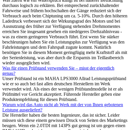
Was zuerst wie ein Widerspruch klingt ist bei näherer Betrachtung
durchaus logisch zu erklären. Bei entsprechend zurückhaltender
Fahrweise und frühem hochschalten der Gänge reduziert sich der
Verbrauch auch beim Chiptuning um ca. 5-10%. Durch den höheren
Ladedruck verbessert sich der Wirkungsgrad des Motors und bei
Ausnutzung des früher zur Verfügung stehenden Drehmomentes
erreichen Sie insgesamt gesehen ein niedrigeres Drehzahlniveau -
was zu einem geringeren Verbrauch führt. Erst wenn Sie stärker
beschleunigen haben Sie ein Leistungsplus zur Verfügung was den
Fahrleistungen und dem Fahrspaß zugute kommt. Natürlich
benötigen Sie in diesem Moment geringfügig mehr Kraftstoff als mit
der Serienleistung, was aber durch die Ersparnis im Teillastbereich
wieder ausgeglichen wird.
Was für einen Prüfstand verwenden Sie – misst der eigentlich
genau?
Unser Prüfstand ist ein MAHA LPS3000 Allrad Leistungsprüfstand
wie er so auch bei fast allen deutschen Herstellern im Werk
verwendet wird. Als eines der wenigen Prüfstandmodelle ist er als
Prüfmittel vor Gericht akzeptiert. Führende Hersteller geben eine
Produktempfehlung für diesen Prüfstand.
Warum wird das Auto nicht ab Werk mit der von Ihnen gebotenen
Leistung ausgeliefert?
Die Hersteller haben die besten Ingenieure, das ist sicher. Leider
müssen sich diese einem gewissen Druck von Seiten des Marketings
beugen. Wenn ein 2.0TDI mit 143PS gut genug ist um gegen einen