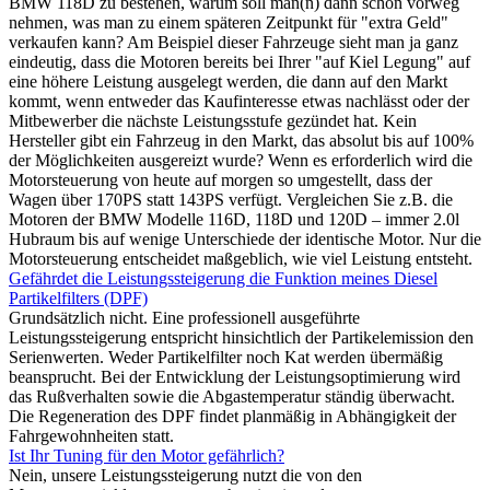
BMW 118D zu bestehen, warum soll man(n) dann schon vorweg
nehmen, was man zu einem späteren Zeitpunkt für "extra Geld"
verkaufen kann? Am Beispiel dieser Fahrzeuge sieht man ja ganz
eindeutig, dass die Motoren bereits bei Ihrer "auf Kiel Legung" auf
eine höhere Leistung ausgelegt werden, die dann auf den Markt
kommt, wenn entweder das Kaufinteresse etwas nachlässt oder der
Mitbewerber die nächste Leistungsstufe gezündet hat. Kein
Hersteller gibt ein Fahrzeug in den Markt, das absolut bis auf 100%
der Möglichkeiten ausgereizt wurde? Wenn es erforderlich wird die
Motorsteuerung von heute auf morgen so umgestellt, dass der
Wagen über 170PS statt 143PS verfügt. Vergleichen Sie z.B. die
Motoren der BMW Modelle 116D, 118D und 120D – immer 2.0l
Hubraum bis auf wenige Unterschiede der identische Motor. Nur die
Motorsteuerung entscheidet maßgeblich, wie viel Leistung entsteht.
Gefährdet die Leistungssteigerung die Funktion meines Diesel
Partikelfilters (DPF)
Grundsätzlich nicht. Eine professionell ausgeführte
Leistungssteigerung entspricht hinsichtlich der Partikelemission den
Serienwerten. Weder Partikelfilter noch Kat werden übermäßig
beansprucht. Bei der Entwicklung der Leistungsoptimierung wird
das Rußverhalten sowie die Abgastemperatur ständig überwacht.
Die Regeneration des DPF findet planmäßig in Abhängigkeit der
Fahrgewohnheiten statt.
Ist Ihr Tuning für den Motor gefährlich?
Nein, unsere Leistungssteigerung nutzt die von den