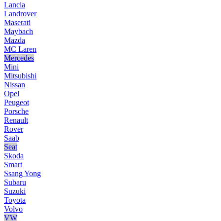
Lancia
Landrover
Maserati
Maybach
Mazda
MC Laren
Mercedes
Mini
Mitsubishi
Nissan
Opel
Peugeot
Porsche
Renault
Rover
Saab
Seat
Skoda
Smart
Ssang Yong
Subaru
Suzuki
Toyota
Volvo
VW