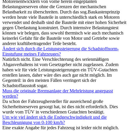
Motorenentwicklern von vorne herein eingeplanten
Belastungsreserven ohne die Grenzen der mechanischen
Belastbarkeit zu überschreiten. Durch das sog.Baukastenprinzip
werden heute viele Bauteile in unterschiedlich stark en Motoren
verwendet und deshalb sind die Bauteile mit einer hohen Sicherheit
gegen Überlastung konstruiert. Durch internsive Belastungstest
können wir belegen, dass sowohl thermisch wie auch mechanisch
keinerlei Gefahr für die Bauteile von Motor und Getriebe sowie
anderer kraftübertragender Teile besteht.
Ändert sich durch die Leistungssteigerung die Schadstoffnorm-
Einstufung meines Fahrzeuges?
Natürlich nicht. Eine Verschlechterung des serienmäßigen
Abgasverhaltens ist vom Gesetzgeber nicht zugelassen. Zudem
haben wir für viele Leistungssteigerungen ein TÜV-Gutachten
erstellen lassen, daher wäre dies auch gar nicht möglich. Im
Gegenteil: in den meisten Fällen verringert sich der
Schadstoffausstoß sogar.
Muss die originale Bremsanlage der Mehrleistung angepasst
werden?
Da schon der Fahrzeughersteller für ausreichend große
Sicherheitsreserven gesorgt hat, ist dies nicht erforderlich. Dies
wurde vom TÜV in verschiedenen Gutachten bestätigt.
Um wie viel ändert sich die Endgeschwindigkeit und die
Beschleunigung von 0-100 km/h?
Eine exakte Angabe für jedes Fahrzeug ist leider nicht möglich.