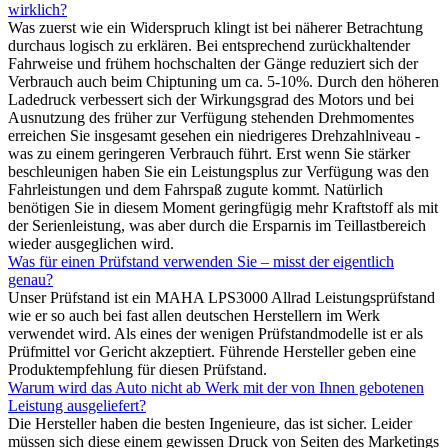
wirklich?
Was zuerst wie ein Widerspruch klingt ist bei näherer Betrachtung
durchaus logisch zu erklären. Bei entsprechend zurückhaltender
Fahrweise und frühem hochschalten der Gänge reduziert sich der
Verbrauch auch beim Chiptuning um ca. 5-10%. Durch den höheren
Ladedruck verbessert sich der Wirkungsgrad des Motors und bei
Ausnutzung des früher zur Verfügung stehenden Drehmomentes
erreichen Sie insgesamt gesehen ein niedrigeres Drehzahlniveau -
was zu einem geringeren Verbrauch führt. Erst wenn Sie stärker
beschleunigen haben Sie ein Leistungsplus zur Verfügung was den
Fahrleistungen und dem Fahrspaß zugute kommt. Natürlich
benötigen Sie in diesem Moment geringfügig mehr Kraftstoff als mit
der Serienleistung, was aber durch die Ersparnis im Teillastbereich
wieder ausgeglichen wird.
Was für einen Prüfstand verwenden Sie – misst der eigentlich
genau?
Unser Prüfstand ist ein MAHA LPS3000 Allrad Leistungsprüfstand
wie er so auch bei fast allen deutschen Herstellern im Werk
verwendet wird. Als eines der wenigen Prüfstandmodelle ist er als
Prüfmittel vor Gericht akzeptiert. Führende Hersteller geben eine
Produktempfehlung für diesen Prüfstand.
Warum wird das Auto nicht ab Werk mit der von Ihnen gebotenen
Leistung ausgeliefert?
Die Hersteller haben die besten Ingenieure, das ist sicher. Leider
müssen sich diese einem gewissen Druck von Seiten des Marketings