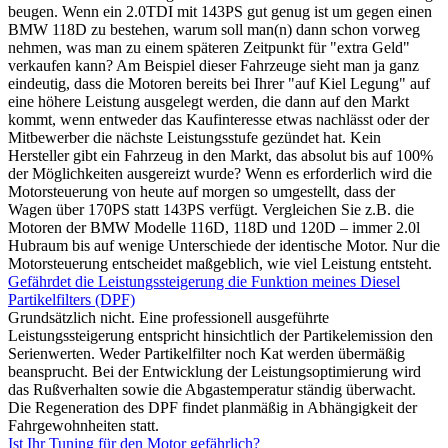
beugen. Wenn ein 2.0TDI mit 143PS gut genug ist um gegen einen
BMW 118D zu bestehen, warum soll man(n) dann schon vorweg
nehmen, was man zu einem späteren Zeitpunkt für "extra Geld"
verkaufen kann? Am Beispiel dieser Fahrzeuge sieht man ja ganz
eindeutig, dass die Motoren bereits bei Ihrer "auf Kiel Legung" auf
eine höhere Leistung ausgelegt werden, die dann auf den Markt
kommt, wenn entweder das Kaufinteresse etwas nachlässt oder der
Mitbewerber die nächste Leistungsstufe gezündet hat. Kein
Hersteller gibt ein Fahrzeug in den Markt, das absolut bis auf 100%
der Möglichkeiten ausgereizt wurde? Wenn es erforderlich wird die
Motorsteuerung von heute auf morgen so umgestellt, dass der
Wagen über 170PS statt 143PS verfügt. Vergleichen Sie z.B. die
Motoren der BMW Modelle 116D, 118D und 120D – immer 2.0l
Hubraum bis auf wenige Unterschiede der identische Motor. Nur die
Motorsteuerung entscheidet maßgeblich, wie viel Leistung entsteht.
Gefährdet die Leistungssteigerung die Funktion meines Diesel
Partikelfilters (DPF)
Grundsätzlich nicht. Eine professionell ausgeführte
Leistungssteigerung entspricht hinsichtlich der Partikelemission den
Serienwerten. Weder Partikelfilter noch Kat werden übermäßig
beansprucht. Bei der Entwicklung der Leistungsoptimierung wird
das Rußverhalten sowie die Abgastemperatur ständig überwacht.
Die Regeneration des DPF findet planmäßig in Abhängigkeit der
Fahrgewohnheiten statt.
Ist Ihr Tuning für den Motor gefährlich?