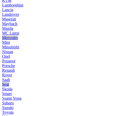
KTM
Lamborghini
Lancia
Landrover
Maserati
Maybach
Mazda
MC Laren
Mercedes
Mini
Mitsubishi
Nissan
Opel
Peugeot
Porsche
Renault
Rover
Saab
Seat
Skoda
Smart
Ssang Yong
Subaru
Suzuki
Toyota