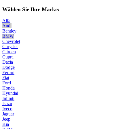
Wählen Sie Ihre Marke:
Alfa
Audi
Bentley
BMW
Chevrolet
Chrysler
Citroen
Cupra
Dacia
Dodge
Ferrari
Fiat
Ford
Honda
Hyundai
Infiniti
Isuzu
Iveco
Jaguar
Jeep
Kia