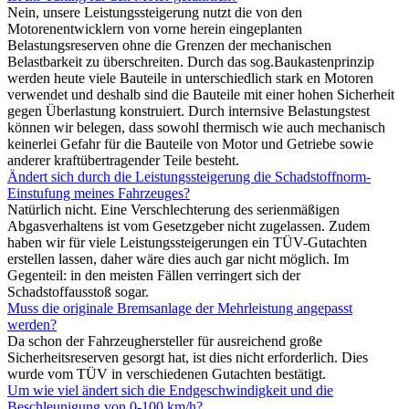
Nein, unsere Leistungssteigerung nutzt die von den
Motorenentwicklern von vorne herein eingeplanten
Belastungsreserven ohne die Grenzen der mechanischen
Belastbarkeit zu überschreiten. Durch das sog.Baukastenprinzip
werden heute viele Bauteile in unterschiedlich stark en Motoren
verwendet und deshalb sind die Bauteile mit einer hohen Sicherheit
gegen Überlastung konstruiert. Durch internsive Belastungstest
können wir belegen, dass sowohl thermisch wie auch mechanisch
keinerlei Gefahr für die Bauteile von Motor und Getriebe sowie
anderer kraftübertragender Teile besteht.
Ändert sich durch die Leistungssteigerung die Schadstoffnorm-
Einstufung meines Fahrzeuges?
Natürlich nicht. Eine Verschlechterung des serienmäßigen
Abgasverhaltens ist vom Gesetzgeber nicht zugelassen. Zudem
haben wir für viele Leistungssteigerungen ein TÜV-Gutachten
erstellen lassen, daher wäre dies auch gar nicht möglich. Im
Gegenteil: in den meisten Fällen verringert sich der
Schadstoffausstoß sogar.
Muss die originale Bremsanlage der Mehrleistung angepasst
werden?
Da schon der Fahrzeughersteller für ausreichend große
Sicherheitsreserven gesorgt hat, ist dies nicht erforderlich. Dies
wurde vom TÜV in verschiedenen Gutachten bestätigt.
Um wie viel ändert sich die Endgeschwindigkeit und die
Beschleunigung von 0-100 km/h?