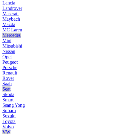
Lancia
Landrover
Maserati
Maybach
Mazda
MC Laren
Mercedes
Mini
Mitsubishi
Nissan
Opel
Peugeot
Porsche
Renault
Rover
Saab
Seat
Skoda
Smart
Ssang Yong
Subaru
Suzuki
Toyota
Volvo
VW