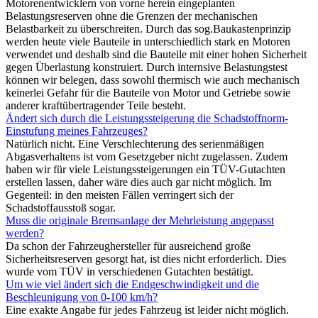
Motorenentwicklern von vorne herein eingeplanten
Belastungsreserven ohne die Grenzen der mechanischen
Belastbarkeit zu überschreiten. Durch das sog.Baukastenprinzip
werden heute viele Bauteile in unterschiedlich stark en Motoren
verwendet und deshalb sind die Bauteile mit einer hohen Sicherheit
gegen Überlastung konstruiert. Durch internsive Belastungstest
können wir belegen, dass sowohl thermisch wie auch mechanisch
keinerlei Gefahr für die Bauteile von Motor und Getriebe sowie
anderer kraftübertragender Teile besteht.
Ändert sich durch die Leistungssteigerung die Schadstoffnorm-
Einstufung meines Fahrzeuges?
Natürlich nicht. Eine Verschlechterung des serienmäßigen
Abgasverhaltens ist vom Gesetzgeber nicht zugelassen. Zudem
haben wir für viele Leistungssteigerungen ein TÜV-Gutachten
erstellen lassen, daher wäre dies auch gar nicht möglich. Im
Gegenteil: in den meisten Fällen verringert sich der
Schadstoffausstoß sogar.
Muss die originale Bremsanlage der Mehrleistung angepasst
werden?
Da schon der Fahrzeughersteller für ausreichend große
Sicherheitsreserven gesorgt hat, ist dies nicht erforderlich. Dies
wurde vom TÜV in verschiedenen Gutachten bestätigt.
Um wie viel ändert sich die Endgeschwindigkeit und die
Beschleunigung von 0-100 km/h?
Eine exakte Angabe für jedes Fahrzeug ist leider nicht möglich.