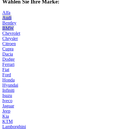
Wählen Sie Ihre Marke:
Alfa
Audi
Bentley
BMW
Chevrolet
Chrysler
Citroen
Cupra
Dacia
Dodge
Ferrari
Fiat
Ford
Honda
Hyundai
Infiniti
Isuzu
Iveco
Jaguar
Jeep
Kia
KTM
Lamborghini