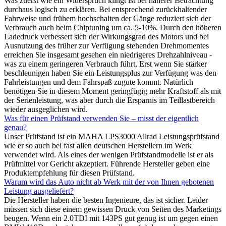
Was zuerst wie ein Widerspruch klingt ist bei näherer Betrachtung
durchaus logisch zu erklären. Bei entsprechend zurückhaltender
Fahrweise und frühem hochschalten der Gänge reduziert sich der
Verbrauch auch beim Chiptuning um ca. 5-10%. Durch den höheren
Ladedruck verbessert sich der Wirkungsgrad des Motors und bei
Ausnutzung des früher zur Verfügung stehenden Drehmomentes
erreichen Sie insgesamt gesehen ein niedrigeres Drehzahlniveau -
was zu einem geringeren Verbrauch führt. Erst wenn Sie stärker
beschleunigen haben Sie ein Leistungsplus zur Verfügung was den
Fahrleistungen und dem Fahrspaß zugute kommt. Natürlich
benötigen Sie in diesem Moment geringfügig mehr Kraftstoff als mit
der Serienleistung, was aber durch die Ersparnis im Teillastbereich
wieder ausgeglichen wird.
Was für einen Prüfstand verwenden Sie – misst der eigentlich
genau?
Unser Prüfstand ist ein MAHA LPS3000 Allrad Leistungsprüfstand
wie er so auch bei fast allen deutschen Herstellern im Werk
verwendet wird. Als eines der wenigen Prüfstandmodelle ist er als
Prüfmittel vor Gericht akzeptiert. Führende Hersteller geben eine
Produktempfehlung für diesen Prüfstand.
Warum wird das Auto nicht ab Werk mit der von Ihnen gebotenen
Leistung ausgeliefert?
Die Hersteller haben die besten Ingenieure, das ist sicher. Leider
müssen sich diese einem gewissen Druck von Seiten des Marketings
beugen. Wenn ein 2.0TDI mit 143PS gut genug ist um gegen einen