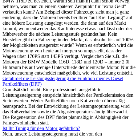
BMW 118D zu bestehen, warum soll man(n) dann schon vorweg
nehmen, was man zu einem späteren Zeitpunkt für "extra Geld"
verkaufen kann? Am Beispiel dieser Fahrzeuge sieht man ja ganz
eindeutig, dass die Motoren bereits bei Ihrer "auf Kiel Legung" auf
eine höhere Leistung ausgelegt werden, die dann auf den Markt
kommt, wenn entweder das Kaufinteresse etwas nachlässt oder der
Mitbewerber die nächste Leistungsstufe gezündet hat. Kein
Hersteller gibt ein Fahrzeug in den Markt, das absolut bis auf 100%
der Möglichkeiten ausgereizt wurde? Wenn es erforderlich wird die
Motorsteuerung von heute auf morgen so umgestellt, dass der
Wagen über 170PS statt 143PS verfügt. Vergleichen Sie z.B. die
Motoren der BMW Modelle 116D, 118D und 120D – immer 2.0l
Hubraum bis auf wenige Unterschiede der identische Motor. Nur die
Motorsteuerung entscheidet maßgeblich, wie viel Leistung entsteht.
Gefährdet die Leistungssteigerung die Funktion meines Diesel
Partikelfilters (DPF)
Grundsätzlich nicht. Eine professionell ausgeführte
Leistungssteigerung entspricht hinsichtlich der Partikelemission den
Serienwerten. Weder Partikelfilter noch Kat werden übermäßig
beansprucht. Bei der Entwicklung der Leistungsoptimierung wird
das Rußverhalten sowie die Abgastemperatur ständig überwacht.
Die Regeneration des DPF findet planmäßig in Abhängigkeit der
Fahrgewohnheiten statt.
Ist Ihr Tuning für den Motor gefährlich?
Nein, unsere Leistungssteigerung nutzt die von den