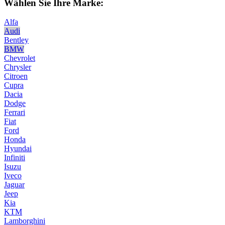
Wählen Sie Ihre Marke:
Alfa
Audi
Bentley
BMW
Chevrolet
Chrysler
Citroen
Cupra
Dacia
Dodge
Ferrari
Fiat
Ford
Honda
Hyundai
Infiniti
Isuzu
Iveco
Jaguar
Jeep
Kia
KTM
Lamborghini