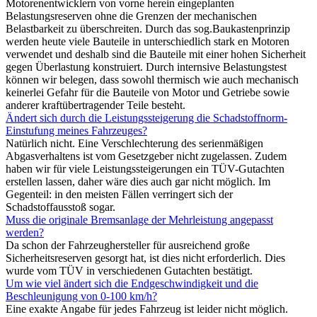
Motorenentwicklern von vorne herein eingeplanten
Belastungsreserven ohne die Grenzen der mechanischen
Belastbarkeit zu überschreiten. Durch das sog.Baukastenprinzip
werden heute viele Bauteile in unterschiedlich stark en Motoren
verwendet und deshalb sind die Bauteile mit einer hohen Sicherheit
gegen Überlastung konstruiert. Durch internsive Belastungstest
können wir belegen, dass sowohl thermisch wie auch mechanisch
keinerlei Gefahr für die Bauteile von Motor und Getriebe sowie
anderer kraftübertragender Teile besteht.
Ändert sich durch die Leistungssteigerung die Schadstoffnorm-
Einstufung meines Fahrzeuges?
Natürlich nicht. Eine Verschlechterung des serienmäßigen
Abgasverhaltens ist vom Gesetzgeber nicht zugelassen. Zudem
haben wir für viele Leistungssteigerungen ein TÜV-Gutachten
erstellen lassen, daher wäre dies auch gar nicht möglich. Im
Gegenteil: in den meisten Fällen verringert sich der
Schadstoffausstoß sogar.
Muss die originale Bremsanlage der Mehrleistung angepasst
werden?
Da schon der Fahrzeughersteller für ausreichend große
Sicherheitsreserven gesorgt hat, ist dies nicht erforderlich. Dies
wurde vom TÜV in verschiedenen Gutachten bestätigt.
Um wie viel ändert sich die Endgeschwindigkeit und die
Beschleunigung von 0-100 km/h?
Eine exakte Angabe für jedes Fahrzeug ist leider nicht möglich.