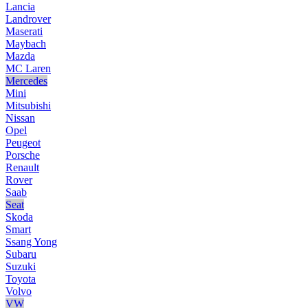
Lancia
Landrover
Maserati
Maybach
Mazda
MC Laren
Mercedes
Mini
Mitsubishi
Nissan
Opel
Peugeot
Porsche
Renault
Rover
Saab
Seat
Skoda
Smart
Ssang Yong
Subaru
Suzuki
Toyota
Volvo
VW