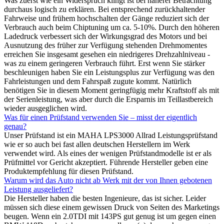
Was zuerst wie ein Widerspruch klingt ist bei näherer Betrachtung
durchaus logisch zu erklären. Bei entsprechend zurückhaltender
Fahrweise und frühem hochschalten der Gänge reduziert sich der
Verbrauch auch beim Chiptuning um ca. 5-10%. Durch den höheren
Ladedruck verbessert sich der Wirkungsgrad des Motors und bei
Ausnutzung des früher zur Verfügung stehenden Drehmomentes
erreichen Sie insgesamt gesehen ein niedrigeres Drehzahlniveau -
was zu einem geringeren Verbrauch führt. Erst wenn Sie stärker
beschleunigen haben Sie ein Leistungsplus zur Verfügung was den
Fahrleistungen und dem Fahrspaß zugute kommt. Natürlich
benötigen Sie in diesem Moment geringfügig mehr Kraftstoff als mit
der Serienleistung, was aber durch die Ersparnis im Teillastbereich
wieder ausgeglichen wird.
Was für einen Prüfstand verwenden Sie – misst der eigentlich
genau?
Unser Prüfstand ist ein MAHA LPS3000 Allrad Leistungsprüfstand
wie er so auch bei fast allen deutschen Herstellern im Werk
verwendet wird. Als eines der wenigen Prüfstandmodelle ist er als
Prüfmittel vor Gericht akzeptiert. Führende Hersteller geben eine
Produktempfehlung für diesen Prüfstand.
Warum wird das Auto nicht ab Werk mit der von Ihnen gebotenen
Leistung ausgeliefert?
Die Hersteller haben die besten Ingenieure, das ist sicher. Leider
müssen sich diese einem gewissen Druck von Seiten des Marketings
beugen. Wenn ein 2.0TDI mit 143PS gut genug ist um gegen einen