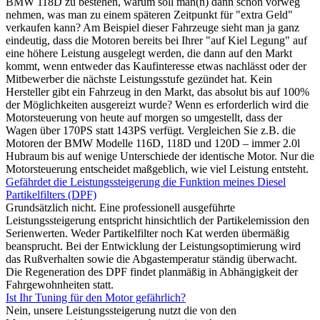
BMW 118D zu bestehen, warum soll man(n) dann schon vorweg
nehmen, was man zu einem späteren Zeitpunkt für "extra Geld"
verkaufen kann? Am Beispiel dieser Fahrzeuge sieht man ja ganz
eindeutig, dass die Motoren bereits bei Ihrer "auf Kiel Legung" auf
eine höhere Leistung ausgelegt werden, die dann auf den Markt
kommt, wenn entweder das Kaufinteresse etwas nachlässt oder der
Mitbewerber die nächste Leistungsstufe gezündet hat. Kein
Hersteller gibt ein Fahrzeug in den Markt, das absolut bis auf 100%
der Möglichkeiten ausgereizt wurde? Wenn es erforderlich wird die
Motorsteuerung von heute auf morgen so umgestellt, dass der
Wagen über 170PS statt 143PS verfügt. Vergleichen Sie z.B. die
Motoren der BMW Modelle 116D, 118D und 120D – immer 2.0l
Hubraum bis auf wenige Unterschiede der identische Motor. Nur die
Motorsteuerung entscheidet maßgeblich, wie viel Leistung entsteht.
Gefährdet die Leistungssteigerung die Funktion meines Diesel
Partikelfilters (DPF)
Grundsätzlich nicht. Eine professionell ausgeführte
Leistungssteigerung entspricht hinsichtlich der Partikelemission den
Serienwerten. Weder Partikelfilter noch Kat werden übermäßig
beansprucht. Bei der Entwicklung der Leistungsoptimierung wird
das Rußverhalten sowie die Abgastemperatur ständig überwacht.
Die Regeneration des DPF findet planmäßig in Abhängigkeit der
Fahrgewohnheiten statt.
Ist Ihr Tuning für den Motor gefährlich?
Nein, unsere Leistungssteigerung nutzt die von den