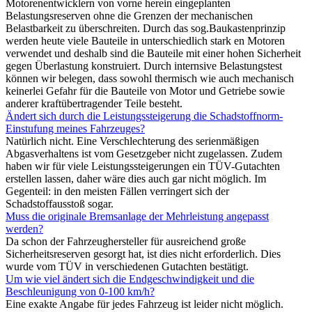
Motorenentwicklern von vorne herein eingeplanten
Belastungsreserven ohne die Grenzen der mechanischen
Belastbarkeit zu überschreiten. Durch das sog.Baukastenprinzip
werden heute viele Bauteile in unterschiedlich stark en Motoren
verwendet und deshalb sind die Bauteile mit einer hohen Sicherheit
gegen Überlastung konstruiert. Durch internsive Belastungstest
können wir belegen, dass sowohl thermisch wie auch mechanisch
keinerlei Gefahr für die Bauteile von Motor und Getriebe sowie
anderer kraftübertragender Teile besteht.
Ändert sich durch die Leistungssteigerung die Schadstoffnorm-
Einstufung meines Fahrzeuges?
Natürlich nicht. Eine Verschlechterung des serienmäßigen
Abgasverhaltens ist vom Gesetzgeber nicht zugelassen. Zudem
haben wir für viele Leistungssteigerungen ein TÜV-Gutachten
erstellen lassen, daher wäre dies auch gar nicht möglich. Im
Gegenteil: in den meisten Fällen verringert sich der
Schadstoffausstoß sogar.
Muss die originale Bremsanlage der Mehrleistung angepasst
werden?
Da schon der Fahrzeughersteller für ausreichend große
Sicherheitsreserven gesorgt hat, ist dies nicht erforderlich. Dies
wurde vom TÜV in verschiedenen Gutachten bestätigt.
Um wie viel ändert sich die Endgeschwindigkeit und die
Beschleunigung von 0-100 km/h?
Eine exakte Angabe für jedes Fahrzeug ist leider nicht möglich.