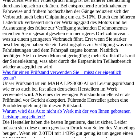
Was zuerst wie ein Widerspruch klingt ist bei näherer Betrachtung
durchaus logisch zu erklären. Bei entsprechend zurückhaltender
Fahrweise und frühem hochschalten der Gänge reduziert sich der
Verbrauch auch beim Chiptuning um ca. 5-10%. Durch den höheren
Ladedruck verbessert sich der Wirkungsgrad des Motors und bei
Ausnutzung des früher zur Verfügung stehenden Drehmomentes
erreichen Sie insgesamt gesehen ein niedrigeres Drehzahlniveau -
was zu einem geringeren Verbrauch führt. Erst wenn Sie stärker
beschleunigen haben Sie ein Leistungsplus zur Verfügung was den
Fahrleistungen und dem Fahrspaß zugute kommt. Natürlich
benötigen Sie in diesem Moment geringfügig mehr Kraftstoff als mit
der Serienleistung, was aber durch die Ersparnis im Teillastbereich
wieder ausgeglichen wird.
Was für einen Prüfstand verwenden Sie – misst der eigentlich
genau?
Unser Prüfstand ist ein MAHA LPS3000 Allrad Leistungsprüfstand
wie er so auch bei fast allen deutschen Herstellern im Werk
verwendet wird. Als eines der wenigen Prüfstandmodelle ist er als
Prüfmittel vor Gericht akzeptiert. Führende Hersteller geben eine
Produktempfehlung für diesen Prüfstand.
Warum wird das Auto nicht ab Werk mit der von Ihnen gebotenen
Leistung ausgeliefert?
Die Hersteller haben die besten Ingenieure, das ist sicher. Leider
müssen sich diese einem gewissen Druck von Seiten des Marketings
beugen. Wenn ein 2.0TDI mit 143PS gut genug ist um gegen einen