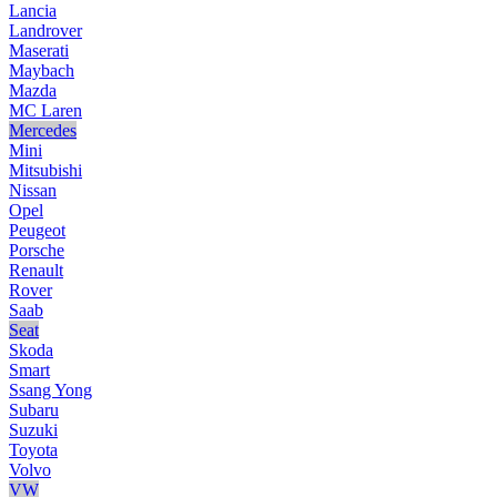
Lancia
Landrover
Maserati
Maybach
Mazda
MC Laren
Mercedes
Mini
Mitsubishi
Nissan
Opel
Peugeot
Porsche
Renault
Rover
Saab
Seat
Skoda
Smart
Ssang Yong
Subaru
Suzuki
Toyota
Volvo
VW