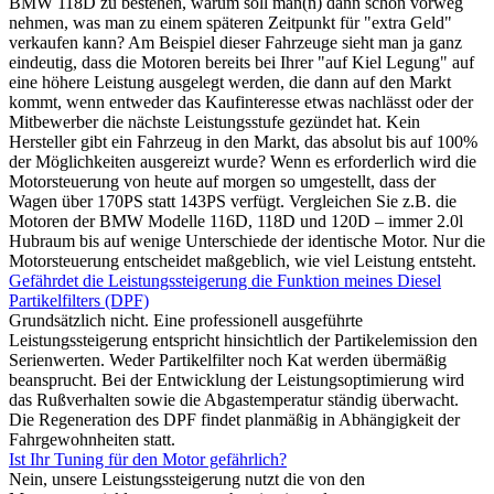
BMW 118D zu bestehen, warum soll man(n) dann schon vorweg
nehmen, was man zu einem späteren Zeitpunkt für "extra Geld"
verkaufen kann? Am Beispiel dieser Fahrzeuge sieht man ja ganz
eindeutig, dass die Motoren bereits bei Ihrer "auf Kiel Legung" auf
eine höhere Leistung ausgelegt werden, die dann auf den Markt
kommt, wenn entweder das Kaufinteresse etwas nachlässt oder der
Mitbewerber die nächste Leistungsstufe gezündet hat. Kein
Hersteller gibt ein Fahrzeug in den Markt, das absolut bis auf 100%
der Möglichkeiten ausgereizt wurde? Wenn es erforderlich wird die
Motorsteuerung von heute auf morgen so umgestellt, dass der
Wagen über 170PS statt 143PS verfügt. Vergleichen Sie z.B. die
Motoren der BMW Modelle 116D, 118D und 120D – immer 2.0l
Hubraum bis auf wenige Unterschiede der identische Motor. Nur die
Motorsteuerung entscheidet maßgeblich, wie viel Leistung entsteht.
Gefährdet die Leistungssteigerung die Funktion meines Diesel
Partikelfilters (DPF)
Grundsätzlich nicht. Eine professionell ausgeführte
Leistungssteigerung entspricht hinsichtlich der Partikelemission den
Serienwerten. Weder Partikelfilter noch Kat werden übermäßig
beansprucht. Bei der Entwicklung der Leistungsoptimierung wird
das Rußverhalten sowie die Abgastemperatur ständig überwacht.
Die Regeneration des DPF findet planmäßig in Abhängigkeit der
Fahrgewohnheiten statt.
Ist Ihr Tuning für den Motor gefährlich?
Nein, unsere Leistungssteigerung nutzt die von den