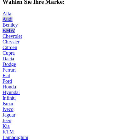
Wählen Sie Ihre Marke:
Alfa
Audi
Bentley
BMW
Chevrolet
Chrysler
Citroen
Cupra
Dacia
Dodge
Ferrari
Fiat
Ford
Honda
Hyundai
Infiniti
Isuzu
Iveco
Jaguar
Jeep
Kia
KTM
Lamborghini