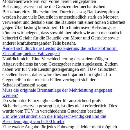
Motorenentwicklern von vorne herein eingeplanten
Belastungsreserven ohne die Grenzen der mechanischen
Belastbarkeit zu überschreiten. Durch das sog.Baukastenprinzip
werden heute viele Bauteile in unterschiedlich stark en Motoren
verwendet und deshalb sind die Bauteile mit einer hohen Sicherheit
gegen Überlastung konstruiert. Durch internsive Belastungstest
können wir belegen, dass sowohl thermisch wie auch mechanisch
keinerlei Gefahr für die Bauteile von Motor und Getriebe sowie
anderer kraftübertragender Teile besteht.
Ändert sich durch die Leistungssteigerung die Schadstoffnorm-
Einstufung meines Fahrzeuges?
Natürlich nicht. Eine Verschlechterung des serienmäßigen
Abgasverhaltens ist vom Gesetzgeber nicht zugelassen. Zudem
haben wir für viele Leistungssteigerungen ein TÜV-Gutachten
erstellen lassen, daher wäre dies auch gar nicht möglich. Im
Gegenteil: in den meisten Fällen verringert sich der
Schadstoffausstoß sogar.
Muss die originale Bremsanlage der Mehrleistung angepasst
werden?
Da schon der Fahrzeughersteller für ausreichend große
Sicherheitsreserven gesorgt hat, ist dies nicht erforderlich. Dies
wurde vom TÜV in verschiedenen Gutachten bestätigt.
Um wie viel ändert sich die Endgeschwindigkeit und die
Beschleunigung von 0-100 km/h?
Eine exakte Angabe für jedes Fahrzeug ist leider nicht möglich.