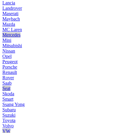
Lancia
Landrover
Maserati
Maybach
Mazda
MC Laren
Mercedes
Mini
Mitsubishi
Nissan
Opel
Peugeot
Porsche
Renault
Rover
Saab
Seat
Skoda
Smart
Ssang Yong
Subaru
Suzuki
Toyota
Volvo
VW