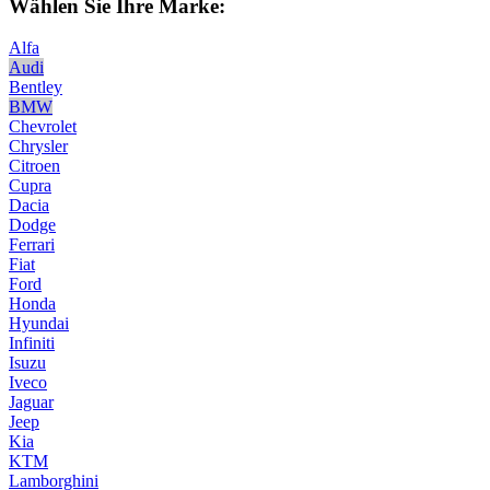
Wählen Sie Ihre Marke:
Alfa
Audi
Bentley
BMW
Chevrolet
Chrysler
Citroen
Cupra
Dacia
Dodge
Ferrari
Fiat
Ford
Honda
Hyundai
Infiniti
Isuzu
Iveco
Jaguar
Jeep
Kia
KTM
Lamborghini