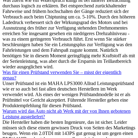
Was zuerst wie ein Widerspruch klingt ist bei näherer Betrachtung
durchaus logisch zu erklären. Bei entsprechend zurückhaltender
Fahrweise und frühem hochschalten der Gänge reduziert sich der
Verbrauch auch beim Chiptuning um ca. 5-10%. Durch den höheren
Ladedruck verbessert sich der Wirkungsgrad des Motors und bei
Ausnutzung des früher zur Verfügung stehenden Drehmomentes
erreichen Sie insgesamt gesehen ein niedrigeres Drehzahlniveau -
was zu einem geringeren Verbrauch führt. Erst wenn Sie stärker
beschleunigen haben Sie ein Leistungsplus zur Verfügung was den
Fahrleistungen und dem Fahrspaß zugute kommt. Natürlich
benötigen Sie in diesem Moment geringfügig mehr Kraftstoff als mit
der Serienleistung, was aber durch die Ersparnis im Teillastbereich
wieder ausgeglichen wird.
Was für einen Prüfstand verwenden Sie – misst der eigentlich
genau?
Unser Prüfstand ist ein MAHA LPS3000 Allrad Leistungsprüfstand
wie er so auch bei fast allen deutschen Herstellern im Werk
verwendet wird. Als eines der wenigen Prüfstandmodelle ist er als
Prüfmittel vor Gericht akzeptiert. Führende Hersteller geben eine
Produktempfehlung für diesen Prüfstand.
Warum wird das Auto nicht ab Werk mit der von Ihnen gebotenen
Leistung ausgeliefert?
Die Hersteller haben die besten Ingenieure, das ist sicher. Leider
müssen sich diese einem gewissen Druck von Seiten des Marketings
beugen. Wenn ein 2.0TDI mit 143PS gut genug ist um gegen einen