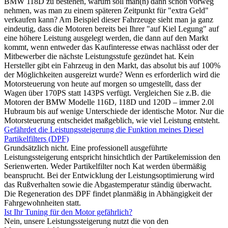
BMW 118D zu bestehen, warum soll man(n) dann schon vorweg
nehmen, was man zu einem späteren Zeitpunkt für "extra Geld"
verkaufen kann? Am Beispiel dieser Fahrzeuge sieht man ja ganz
eindeutig, dass die Motoren bereits bei Ihrer "auf Kiel Legung" auf
eine höhere Leistung ausgelegt werden, die dann auf den Markt
kommt, wenn entweder das Kaufinteresse etwas nachlässt oder der
Mitbewerber die nächste Leistungsstufe gezündet hat. Kein
Hersteller gibt ein Fahrzeug in den Markt, das absolut bis auf 100%
der Möglichkeiten ausgereizt wurde? Wenn es erforderlich wird die
Motorsteuerung von heute auf morgen so umgestellt, dass der
Wagen über 170PS statt 143PS verfügt. Vergleichen Sie z.B. die
Motoren der BMW Modelle 116D, 118D und 120D – immer 2.0l
Hubraum bis auf wenige Unterschiede der identische Motor. Nur die
Motorsteuerung entscheidet maßgeblich, wie viel Leistung entsteht.
Gefährdet die Leistungssteigerung die Funktion meines Diesel
Partikelfilters (DPF)
Grundsätzlich nicht. Eine professionell ausgeführte
Leistungssteigerung entspricht hinsichtlich der Partikelemission den
Serienwerten. Weder Partikelfilter noch Kat werden übermäßig
beansprucht. Bei der Entwicklung der Leistungsoptimierung wird
das Rußverhalten sowie die Abgastemperatur ständig überwacht.
Die Regeneration des DPF findet planmäßig in Abhängigkeit der
Fahrgewohnheiten statt.
Ist Ihr Tuning für den Motor gefährlich?
Nein, unsere Leistungssteigerung nutzt die von den