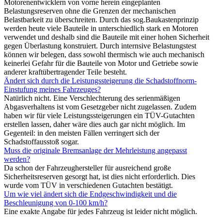
Motorenentwicklern von vorne herein eingeplanten
Belastungsreserven ohne die Grenzen der mechanischen
Belastbarkeit zu überschreiten. Durch das sog.Baukastenprinzip
werden heute viele Bauteile in unterschiedlich stark en Motoren
verwendet und deshalb sind die Bauteile mit einer hohen Sicherheit
gegen Überlastung konstruiert. Durch internsive Belastungstest
können wir belegen, dass sowohl thermisch wie auch mechanisch
keinerlei Gefahr für die Bauteile von Motor und Getriebe sowie
anderer kraftübertragender Teile besteht.
Ändert sich durch die Leistungssteigerung die Schadstoffnorm-
Einstufung meines Fahrzeuges?
Natürlich nicht. Eine Verschlechterung des serienmäßigen
Abgasverhaltens ist vom Gesetzgeber nicht zugelassen. Zudem
haben wir für viele Leistungssteigerungen ein TÜV-Gutachten
erstellen lassen, daher wäre dies auch gar nicht möglich. Im
Gegenteil: in den meisten Fällen verringert sich der
Schadstoffausstoß sogar.
Muss die originale Bremsanlage der Mehrleistung angepasst
werden?
Da schon der Fahrzeughersteller für ausreichend große
Sicherheitsreserven gesorgt hat, ist dies nicht erforderlich. Dies
wurde vom TÜV in verschiedenen Gutachten bestätigt.
Um wie viel ändert sich die Endgeschwindigkeit und die
Beschleunigung von 0-100 km/h?
Eine exakte Angabe für jedes Fahrzeug ist leider nicht möglich.