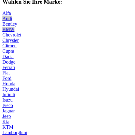
Wählen Sie Ihre Marke:
Alfa
Audi
Bentley
BMW
Chevrolet
Chrysler
Citroen
Cupra
Dacia
Dodge
Ferrari
Fiat
Ford
Honda
Hyundai
Infiniti
Isuzu
Iveco
Jaguar
Jeep
Kia
KTM
Lamborghini