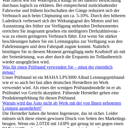
Was zuerst wie ein Widerspruch klingt ist bei näherer Betrachtung
durchaus logisch zu erklären. Bei entsprechend zurückhaltender
Fahrweise und frühem hochschalten der Gänge reduziert sich der
Verbrauch auch beim Chiptuning um ca. 5-10%. Durch den höheren
Ladedruck verbessert sich der Wirkungsgrad des Motors und bei
Ausnutzung des früher zur Verfügung stehenden Drehmomentes
erreichen Sie insgesamt gesehen ein niedrigeres Drehzahlniveau -
was zu einem geringeren Verbrauch führt. Erst wenn Sie stärker
beschleunigen haben Sie ein Leistungsplus zur Verfügung was den
Fahrleistungen und dem Fahrspaß zugute kommt. Natürlich
benötigen Sie in diesem Moment geringfügig mehr Kraftstoff als mit
der Serienleistung, was aber durch die Ersparnis im Teillastbereich
wieder ausgeglichen wird.
Was für einen Prüfstand verwenden Sie – misst der eigentlich
genau?
Unser Prüfstand ist ein MAHA LPS3000 Allrad Leistungsprüfstand
wie er so auch bei fast allen deutschen Herstellern im Werk
verwendet wird. Als eines der wenigen Prüfstandmodelle ist er als
Prüfmittel vor Gericht akzeptiert. Führende Hersteller geben eine
Produktempfehlung für diesen Prüfstand.
Warum wird das Auto nicht ab Werk mit der von Ihnen gebotenen
Leistung ausgeliefert?
Die Hersteller haben die besten Ingenieure, das ist sicher. Leider
müssen sich diese einem gewissen Druck von Seiten des Marketings
beugen. Wenn ein 2.0TDI mit 143PS gut genug ist um gegen einen