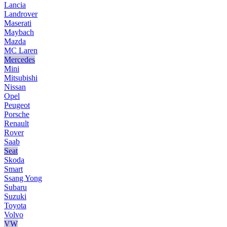
Lancia
Landrover
Maserati
Maybach
Mazda
MC Laren
Mercedes
Mini
Mitsubishi
Nissan
Opel
Peugeot
Porsche
Renault
Rover
Saab
Seat
Skoda
Smart
Ssang Yong
Subaru
Suzuki
Toyota
Volvo
VW