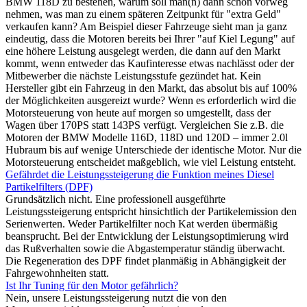
BMW 118D zu bestehen, warum soll man(n) dann schon vorweg
nehmen, was man zu einem späteren Zeitpunkt für "extra Geld"
verkaufen kann? Am Beispiel dieser Fahrzeuge sieht man ja ganz
eindeutig, dass die Motoren bereits bei Ihrer "auf Kiel Legung" auf
eine höhere Leistung ausgelegt werden, die dann auf den Markt
kommt, wenn entweder das Kaufinteresse etwas nachlässt oder der
Mitbewerber die nächste Leistungsstufe gezündet hat. Kein
Hersteller gibt ein Fahrzeug in den Markt, das absolut bis auf 100%
der Möglichkeiten ausgereizt wurde? Wenn es erforderlich wird die
Motorsteuerung von heute auf morgen so umgestellt, dass der
Wagen über 170PS statt 143PS verfügt. Vergleichen Sie z.B. die
Motoren der BMW Modelle 116D, 118D und 120D – immer 2.0l
Hubraum bis auf wenige Unterschiede der identische Motor. Nur die
Motorsteuerung entscheidet maßgeblich, wie viel Leistung entsteht.
Gefährdet die Leistungssteigerung die Funktion meines Diesel
Partikelfilters (DPF)
Grundsätzlich nicht. Eine professionell ausgeführte
Leistungssteigerung entspricht hinsichtlich der Partikelemission den
Serienwerten. Weder Partikelfilter noch Kat werden übermäßig
beansprucht. Bei der Entwicklung der Leistungsoptimierung wird
das Rußverhalten sowie die Abgastemperatur ständig überwacht.
Die Regeneration des DPF findet planmäßig in Abhängigkeit der
Fahrgewohnheiten statt.
Ist Ihr Tuning für den Motor gefährlich?
Nein, unsere Leistungssteigerung nutzt die von den