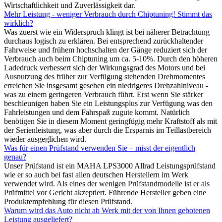
Wirtschaftlichkeit und Zuverlässigkeit dar.
Mehr Leistung - weniger Verbrauch durch Chiptuning! Stimmt das
wirklich?
Was zuerst wie ein Widerspruch klingt ist bei näherer Betrachtung
durchaus logisch zu erklären. Bei entsprechend zurückhaltender
Fahrweise und frühem hochschalten der Gänge reduziert sich der
Verbrauch auch beim Chiptuning um ca. 5-10%. Durch den höheren
Ladedruck verbessert sich der Wirkungsgrad des Motors und bei
Ausnutzung des früher zur Verfügung stehenden Drehmomentes
erreichen Sie insgesamt gesehen ein niedrigeres Drehzahlniveau -
was zu einem geringeren Verbrauch führt. Erst wenn Sie stärker
beschleunigen haben Sie ein Leistungsplus zur Verfügung was den
Fahrleistungen und dem Fahrspaß zugute kommt. Natürlich
benötigen Sie in diesem Moment geringfügig mehr Kraftstoff als mit
der Serienleistung, was aber durch die Ersparnis im Teillastbereich
wieder ausgeglichen wird.
Was für einen Prüfstand verwenden Sie – misst der eigentlich
genau?
Unser Prüfstand ist ein MAHA LPS3000 Allrad Leistungsprüfstand
wie er so auch bei fast allen deutschen Herstellern im Werk
verwendet wird. Als eines der wenigen Prüfstandmodelle ist er als
Prüfmittel vor Gericht akzeptiert. Führende Hersteller geben eine
Produktempfehlung für diesen Prüfstand.
Warum wird das Auto nicht ab Werk mit der von Ihnen gebotenen
Leistung ausgeliefert?