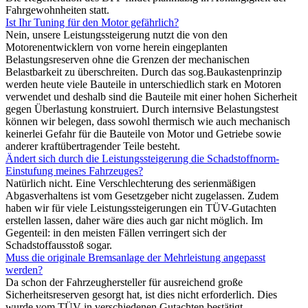
Fahrgewohnheiten statt.
Ist Ihr Tuning für den Motor gefährlich?
Nein, unsere Leistungssteigerung nutzt die von den
Motorenentwicklern von vorne herein eingeplanten
Belastungsreserven ohne die Grenzen der mechanischen
Belastbarkeit zu überschreiten. Durch das sog.Baukastenprinzip
werden heute viele Bauteile in unterschiedlich stark en Motoren
verwendet und deshalb sind die Bauteile mit einer hohen Sicherheit
gegen Überlastung konstruiert. Durch internsive Belastungstest
können wir belegen, dass sowohl thermisch wie auch mechanisch
keinerlei Gefahr für die Bauteile von Motor und Getriebe sowie
anderer kraftübertragender Teile besteht.
Ändert sich durch die Leistungssteigerung die Schadstoffnorm-
Einstufung meines Fahrzeuges?
Natürlich nicht. Eine Verschlechterung des serienmäßigen
Abgasverhaltens ist vom Gesetzgeber nicht zugelassen. Zudem
haben wir für viele Leistungssteigerungen ein TÜV-Gutachten
erstellen lassen, daher wäre dies auch gar nicht möglich. Im
Gegenteil: in den meisten Fällen verringert sich der
Schadstoffausstoß sogar.
Muss die originale Bremsanlage der Mehrleistung angepasst
werden?
Da schon der Fahrzeughersteller für ausreichend große
Sicherheitsreserven gesorgt hat, ist dies nicht erforderlich. Dies
wurde vom TÜV in verschiedenen Gutachten bestätigt.