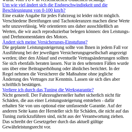
Um wie viel ändert sich die Endgeschwindigkeit und die
Beschleunigung von 0-100 km/h?
Eine exakte Angabe für jedes Fahrzeug ist leider nicht möglich.
Verschiedene Bereifungen und Tachotoleranzen machen diese Werte
sehr unzuverlässig. Wir orientieren uns daher ausschließlich an
Werten, die wir auch reproduzierbar belegen können: den Leistungs-
und Drehmomentdaten des Motors.
Ändert sich meine Versicherungs-Einstufung?
Die geplante Leistungssteigerung sollte von Ihnen in jedem Fall vor
Ausführung bei der jeweiligen Versicherungsgesellschaft angezeigt
werden; über den Ablauf und eventuelle Vertragsänderungen sollten
Sie sich ebenfalls beraten lassen. Nur in den seltensten Fällen wurde
uns über eine Beitragserhöhung oder ähnliches berichtet. In der
Regel nehmen die Versicherer die Maßnahme ohne jegliche
Änderung des Vertrages zur Kenntnis. Lassen sie sich dies aber
schriftlich bestätigen.
Verliere ich durch das Tuning die Werksgarantie?
Nicht generell. Der Fahrzeughersteller haftet sicherlich nicht für
Schäden, die aus einer Leistungssteigerung entstehen - dafür
erhalten Sie von uns optional eine umfassende Garantie. Auf der
anderen Seite kann der Hersteller sich für Schäden, die nicht auf das
Tuning zurückzuführen sind, nicht aus der Verantwortung ziehen.
Das schreibt der Gesetzgeber durch das aktuell gültige
Gewährleistungsrecht vor.