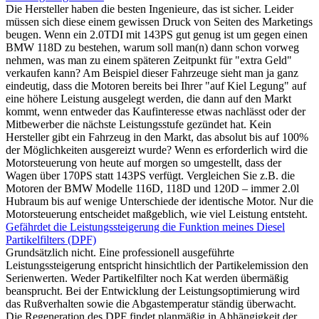
Die Hersteller haben die besten Ingenieure, das ist sicher. Leider
müssen sich diese einem gewissen Druck von Seiten des Marketings
beugen. Wenn ein 2.0TDI mit 143PS gut genug ist um gegen einen
BMW 118D zu bestehen, warum soll man(n) dann schon vorweg
nehmen, was man zu einem späteren Zeitpunkt für "extra Geld"
verkaufen kann? Am Beispiel dieser Fahrzeuge sieht man ja ganz
eindeutig, dass die Motoren bereits bei Ihrer "auf Kiel Legung" auf
eine höhere Leistung ausgelegt werden, die dann auf den Markt
kommt, wenn entweder das Kaufinteresse etwas nachlässt oder der
Mitbewerber die nächste Leistungsstufe gezündet hat. Kein
Hersteller gibt ein Fahrzeug in den Markt, das absolut bis auf 100%
der Möglichkeiten ausgereizt wurde? Wenn es erforderlich wird die
Motorsteuerung von heute auf morgen so umgestellt, dass der
Wagen über 170PS statt 143PS verfügt. Vergleichen Sie z.B. die
Motoren der BMW Modelle 116D, 118D und 120D – immer 2.0l
Hubraum bis auf wenige Unterschiede der identische Motor. Nur die
Motorsteuerung entscheidet maßgeblich, wie viel Leistung entsteht.
Gefährdet die Leistungssteigerung die Funktion meines Diesel
Partikelfilters (DPF)
Grundsätzlich nicht. Eine professionell ausgeführte
Leistungssteigerung entspricht hinsichtlich der Partikelemission den
Serienwerten. Weder Partikelfilter noch Kat werden übermäßig
beansprucht. Bei der Entwicklung der Leistungsoptimierung wird
das Rußverhalten sowie die Abgastemperatur ständig überwacht.
Die Regeneration des DPF findet planmäßig in Abhängigkeit der