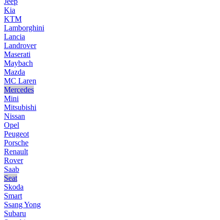
Jeep
Kia
KTM
Lamborghini
Lancia
Landrover
Maserati
Maybach
Mazda
MC Laren
Mercedes
Mini
Mitsubishi
Nissan
Opel
Peugeot
Porsche
Renault
Rover
Saab
Seat
Skoda
Smart
Ssang Yong
Subaru