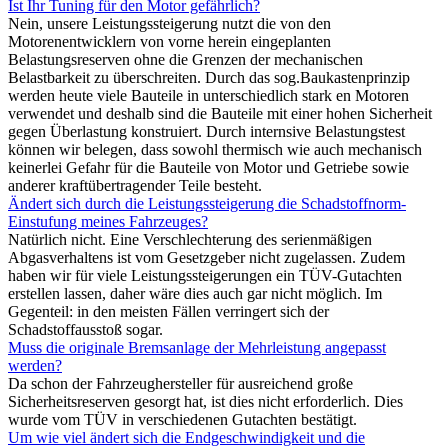
Ist Ihr Tuning für den Motor gefährlich?
Nein, unsere Leistungssteigerung nutzt die von den
Motorenentwicklern von vorne herein eingeplanten
Belastungsreserven ohne die Grenzen der mechanischen
Belastbarkeit zu überschreiten. Durch das sog.Baukastenprinzip
werden heute viele Bauteile in unterschiedlich stark en Motoren
verwendet und deshalb sind die Bauteile mit einer hohen Sicherheit
gegen Überlastung konstruiert. Durch internsive Belastungstest
können wir belegen, dass sowohl thermisch wie auch mechanisch
keinerlei Gefahr für die Bauteile von Motor und Getriebe sowie
anderer kraftübertragender Teile besteht.
Ändert sich durch die Leistungssteigerung die Schadstoffnorm-
Einstufung meines Fahrzeuges?
Natürlich nicht. Eine Verschlechterung des serienmäßigen
Abgasverhaltens ist vom Gesetzgeber nicht zugelassen. Zudem
haben wir für viele Leistungssteigerungen ein TÜV-Gutachten
erstellen lassen, daher wäre dies auch gar nicht möglich. Im
Gegenteil: in den meisten Fällen verringert sich der
Schadstoffausstoß sogar.
Muss die originale Bremsanlage der Mehrleistung angepasst
werden?
Da schon der Fahrzeughersteller für ausreichend große
Sicherheitsreserven gesorgt hat, ist dies nicht erforderlich. Dies
wurde vom TÜV in verschiedenen Gutachten bestätigt.
Um wie viel ändert sich die Endgeschwindigkeit und die