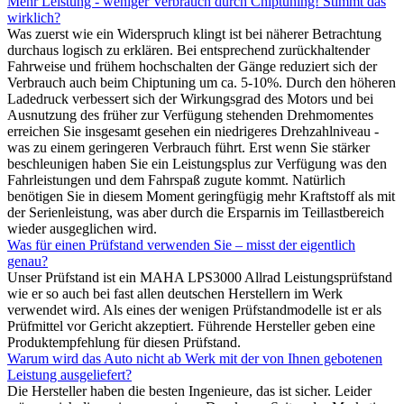
Mehr Leistung - weniger Verbrauch durch Chiptuning! Stimmt das
wirklich?
Was zuerst wie ein Widerspruch klingt ist bei näherer Betrachtung
durchaus logisch zu erklären. Bei entsprechend zurückhaltender
Fahrweise und frühem hochschalten der Gänge reduziert sich der
Verbrauch auch beim Chiptuning um ca. 5-10%. Durch den höheren
Ladedruck verbessert sich der Wirkungsgrad des Motors und bei
Ausnutzung des früher zur Verfügung stehenden Drehmomentes
erreichen Sie insgesamt gesehen ein niedrigeres Drehzahlniveau -
was zu einem geringeren Verbrauch führt. Erst wenn Sie stärker
beschleunigen haben Sie ein Leistungsplus zur Verfügung was den
Fahrleistungen und dem Fahrspaß zugute kommt. Natürlich
benötigen Sie in diesem Moment geringfügig mehr Kraftstoff als mit
der Serienleistung, was aber durch die Ersparnis im Teillastbereich
wieder ausgeglichen wird.
Was für einen Prüfstand verwenden Sie – misst der eigentlich
genau?
Unser Prüfstand ist ein MAHA LPS3000 Allrad Leistungsprüfstand
wie er so auch bei fast allen deutschen Herstellern im Werk
verwendet wird. Als eines der wenigen Prüfstandmodelle ist er als
Prüfmittel vor Gericht akzeptiert. Führende Hersteller geben eine
Produktempfehlung für diesen Prüfstand.
Warum wird das Auto nicht ab Werk mit der von Ihnen gebotenen
Leistung ausgeliefert?
Die Hersteller haben die besten Ingenieure, das ist sicher. Leider