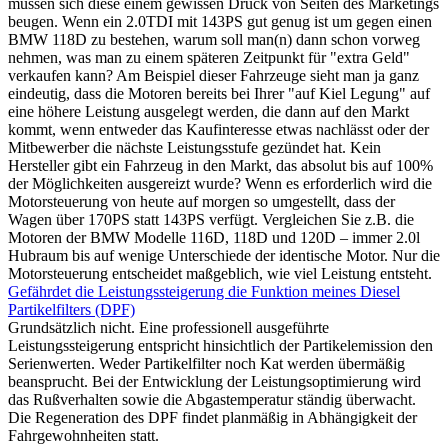
müssen sich diese einem gewissen Druck von Seiten des Marketings
beugen. Wenn ein 2.0TDI mit 143PS gut genug ist um gegen einen
BMW 118D zu bestehen, warum soll man(n) dann schon vorweg
nehmen, was man zu einem späteren Zeitpunkt für "extra Geld"
verkaufen kann? Am Beispiel dieser Fahrzeuge sieht man ja ganz
eindeutig, dass die Motoren bereits bei Ihrer "auf Kiel Legung" auf
eine höhere Leistung ausgelegt werden, die dann auf den Markt
kommt, wenn entweder das Kaufinteresse etwas nachlässt oder der
Mitbewerber die nächste Leistungsstufe gezündet hat. Kein
Hersteller gibt ein Fahrzeug in den Markt, das absolut bis auf 100%
der Möglichkeiten ausgereizt wurde? Wenn es erforderlich wird die
Motorsteuerung von heute auf morgen so umgestellt, dass der
Wagen über 170PS statt 143PS verfügt. Vergleichen Sie z.B. die
Motoren der BMW Modelle 116D, 118D und 120D – immer 2.0l
Hubraum bis auf wenige Unterschiede der identische Motor. Nur die
Motorsteuerung entscheidet maßgeblich, wie viel Leistung entsteht.
Gefährdet die Leistungssteigerung die Funktion meines Diesel
Partikelfilters (DPF)
Grundsätzlich nicht. Eine professionell ausgeführte
Leistungssteigerung entspricht hinsichtlich der Partikelemission den
Serienwerten. Weder Partikelfilter noch Kat werden übermäßig
beansprucht. Bei der Entwicklung der Leistungsoptimierung wird
das Rußverhalten sowie die Abgastemperatur ständig überwacht.
Die Regeneration des DPF findet planmäßig in Abhängigkeit der
Fahrgewohnheiten statt.