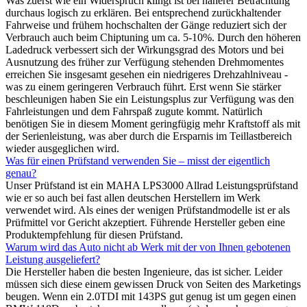
Was zuerst wie ein Widerspruch klingt ist bei näherer Betrachtung
durchaus logisch zu erklären. Bei entsprechend zurückhaltender
Fahrweise und frühem hochschalten der Gänge reduziert sich der
Verbrauch auch beim Chiptuning um ca. 5-10%. Durch den höheren
Ladedruck verbessert sich der Wirkungsgrad des Motors und bei
Ausnutzung des früher zur Verfügung stehenden Drehmomentes
erreichen Sie insgesamt gesehen ein niedrigeres Drehzahlniveau -
was zu einem geringeren Verbrauch führt. Erst wenn Sie stärker
beschleunigen haben Sie ein Leistungsplus zur Verfügung was den
Fahrleistungen und dem Fahrspaß zugute kommt. Natürlich
benötigen Sie in diesem Moment geringfügig mehr Kraftstoff als mit
der Serienleistung, was aber durch die Ersparnis im Teillastbereich
wieder ausgeglichen wird.
Was für einen Prüfstand verwenden Sie – misst der eigentlich
genau?
Unser Prüfstand ist ein MAHA LPS3000 Allrad Leistungsprüfstand
wie er so auch bei fast allen deutschen Herstellern im Werk
verwendet wird. Als eines der wenigen Prüfstandmodelle ist er als
Prüfmittel vor Gericht akzeptiert. Führende Hersteller geben eine
Produktempfehlung für diesen Prüfstand.
Warum wird das Auto nicht ab Werk mit der von Ihnen gebotenen
Leistung ausgeliefert?
Die Hersteller haben die besten Ingenieure, das ist sicher. Leider
müssen sich diese einem gewissen Druck von Seiten des Marketings
beugen. Wenn ein 2.0TDI mit 143PS gut genug ist um gegen einen