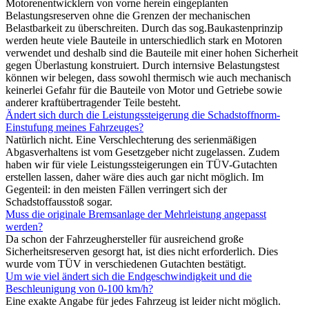
Motorenentwicklern von vorne herein eingeplanten
Belastungsreserven ohne die Grenzen der mechanischen
Belastbarkeit zu überschreiten. Durch das sog.Baukastenprinzip
werden heute viele Bauteile in unterschiedlich stark en Motoren
verwendet und deshalb sind die Bauteile mit einer hohen Sicherheit
gegen Überlastung konstruiert. Durch internsive Belastungstest
können wir belegen, dass sowohl thermisch wie auch mechanisch
keinerlei Gefahr für die Bauteile von Motor und Getriebe sowie
anderer kraftübertragender Teile besteht.
Ändert sich durch die Leistungssteigerung die Schadstoffnorm-
Einstufung meines Fahrzeuges?
Natürlich nicht. Eine Verschlechterung des serienmäßigen
Abgasverhaltens ist vom Gesetzgeber nicht zugelassen. Zudem
haben wir für viele Leistungssteigerungen ein TÜV-Gutachten
erstellen lassen, daher wäre dies auch gar nicht möglich. Im
Gegenteil: in den meisten Fällen verringert sich der
Schadstoffausstoß sogar.
Muss die originale Bremsanlage der Mehrleistung angepasst
werden?
Da schon der Fahrzeughersteller für ausreichend große
Sicherheitsreserven gesorgt hat, ist dies nicht erforderlich. Dies
wurde vom TÜV in verschiedenen Gutachten bestätigt.
Um wie viel ändert sich die Endgeschwindigkeit und die
Beschleunigung von 0-100 km/h?
Eine exakte Angabe für jedes Fahrzeug ist leider nicht möglich.