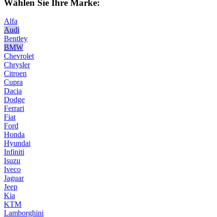
Wählen Sie Ihre Marke:
Alfa
Audi
Bentley
BMW
Chevrolet
Chrysler
Citroen
Cupra
Dacia
Dodge
Ferrari
Fiat
Ford
Honda
Hyundai
Infiniti
Isuzu
Iveco
Jaguar
Jeep
Kia
KTM
Lamborghini