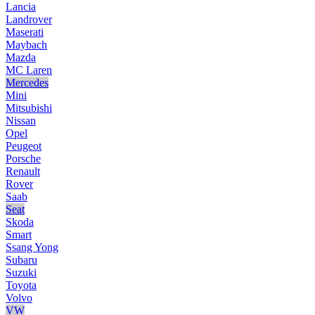
Lancia
Landrover
Maserati
Maybach
Mazda
MC Laren
Mercedes
Mini
Mitsubishi
Nissan
Opel
Peugeot
Porsche
Renault
Rover
Saab
Seat
Skoda
Smart
Ssang Yong
Subaru
Suzuki
Toyota
Volvo
VW