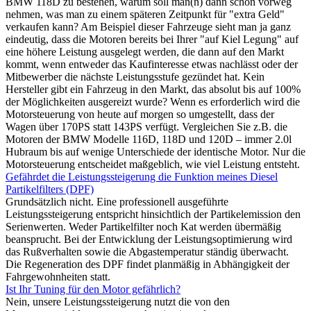
BMW 118D zu bestehen, warum soll man(n) dann schon vorweg
nehmen, was man zu einem späteren Zeitpunkt für "extra Geld"
verkaufen kann? Am Beispiel dieser Fahrzeuge sieht man ja ganz
eindeutig, dass die Motoren bereits bei Ihrer "auf Kiel Legung" auf
eine höhere Leistung ausgelegt werden, die dann auf den Markt
kommt, wenn entweder das Kaufinteresse etwas nachlässt oder der
Mitbewerber die nächste Leistungsstufe gezündet hat. Kein
Hersteller gibt ein Fahrzeug in den Markt, das absolut bis auf 100%
der Möglichkeiten ausgereizt wurde? Wenn es erforderlich wird die
Motorsteuerung von heute auf morgen so umgestellt, dass der
Wagen über 170PS statt 143PS verfügt. Vergleichen Sie z.B. die
Motoren der BMW Modelle 116D, 118D und 120D – immer 2.0l
Hubraum bis auf wenige Unterschiede der identische Motor. Nur die
Motorsteuerung entscheidet maßgeblich, wie viel Leistung entsteht.
Gefährdet die Leistungssteigerung die Funktion meines Diesel
Partikelfilters (DPF)
Grundsätzlich nicht. Eine professionell ausgeführte
Leistungssteigerung entspricht hinsichtlich der Partikelemission den
Serienwerten. Weder Partikelfilter noch Kat werden übermäßig
beansprucht. Bei der Entwicklung der Leistungsoptimierung wird
das Rußverhalten sowie die Abgastemperatur ständig überwacht.
Die Regeneration des DPF findet planmäßig in Abhängigkeit der
Fahrgewohnheiten statt.
Ist Ihr Tuning für den Motor gefährlich?
Nein, unsere Leistungssteigerung nutzt die von den