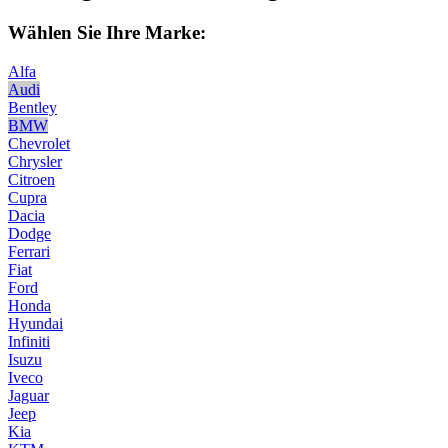
Wählen Sie Ihre Marke:
Alfa
Audi
Bentley
BMW
Chevrolet
Chrysler
Citroen
Cupra
Dacia
Dodge
Ferrari
Fiat
Ford
Honda
Hyundai
Infiniti
Isuzu
Iveco
Jaguar
Jeep
Kia