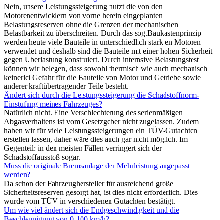
Nein, unsere Leistungssteigerung nutzt die von den
Motorenentwicklern von vorne herein eingeplanten
Belastungsreserven ohne die Grenzen der mechanischen
Belastbarkeit zu überschreiten. Durch das sog.Baukastenprinzip
werden heute viele Bauteile in unterschiedlich stark en Motoren
verwendet und deshalb sind die Bauteile mit einer hohen Sicherheit
gegen Überlastung konstruiert. Durch internsive Belastungstest
können wir belegen, dass sowohl thermisch wie auch mechanisch
keinerlei Gefahr für die Bauteile von Motor und Getriebe sowie
anderer kraftübertragender Teile besteht.
Ändert sich durch die Leistungssteigerung die Schadstoffnorm-
Einstufung meines Fahrzeuges?
Natürlich nicht. Eine Verschlechterung des serienmäßigen
Abgasverhaltens ist vom Gesetzgeber nicht zugelassen. Zudem
haben wir für viele Leistungssteigerungen ein TÜV-Gutachten
erstellen lassen, daher wäre dies auch gar nicht möglich. Im
Gegenteil: in den meisten Fällen verringert sich der
Schadstoffausstoß sogar.
Muss die originale Bremsanlage der Mehrleistung angepasst
werden?
Da schon der Fahrzeughersteller für ausreichend große
Sicherheitsreserven gesorgt hat, ist dies nicht erforderlich. Dies
wurde vom TÜV in verschiedenen Gutachten bestätigt.
Um wie viel ändert sich die Endgeschwindigkeit und die
Beschleunigung von 0-100 km/h?