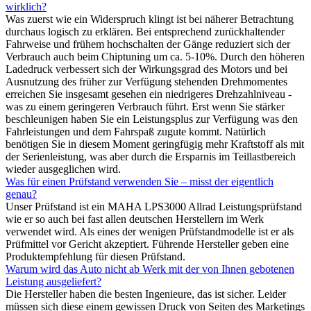
wirklich?
Was zuerst wie ein Widerspruch klingt ist bei näherer Betrachtung
durchaus logisch zu erklären. Bei entsprechend zurückhaltender
Fahrweise und frühem hochschalten der Gänge reduziert sich der
Verbrauch auch beim Chiptuning um ca. 5-10%. Durch den höheren
Ladedruck verbessert sich der Wirkungsgrad des Motors und bei
Ausnutzung des früher zur Verfügung stehenden Drehmomentes
erreichen Sie insgesamt gesehen ein niedrigeres Drehzahlniveau -
was zu einem geringeren Verbrauch führt. Erst wenn Sie stärker
beschleunigen haben Sie ein Leistungsplus zur Verfügung was den
Fahrleistungen und dem Fahrspaß zugute kommt. Natürlich
benötigen Sie in diesem Moment geringfügig mehr Kraftstoff als mit
der Serienleistung, was aber durch die Ersparnis im Teillastbereich
wieder ausgeglichen wird.
Was für einen Prüfstand verwenden Sie – misst der eigentlich
genau?
Unser Prüfstand ist ein MAHA LPS3000 Allrad Leistungsprüfstand
wie er so auch bei fast allen deutschen Herstellern im Werk
verwendet wird. Als eines der wenigen Prüfstandmodelle ist er als
Prüfmittel vor Gericht akzeptiert. Führende Hersteller geben eine
Produktempfehlung für diesen Prüfstand.
Warum wird das Auto nicht ab Werk mit der von Ihnen gebotenen
Leistung ausgeliefert?
Die Hersteller haben die besten Ingenieure, das ist sicher. Leider
müssen sich diese einem gewissen Druck von Seiten des Marketings