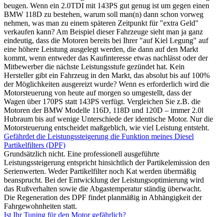
beugen. Wenn ein 2.0TDI mit 143PS gut genug ist um gegen einen
BMW 118D zu bestehen, warum soll man(n) dann schon vorweg
nehmen, was man zu einem späteren Zeitpunkt für "extra Geld"
verkaufen kann? Am Beispiel dieser Fahrzeuge sieht man ja ganz
eindeutig, dass die Motoren bereits bei Ihrer "auf Kiel Legung" auf
eine höhere Leistung ausgelegt werden, die dann auf den Markt
kommt, wenn entweder das Kaufinteresse etwas nachlässt oder der
Mitbewerber die nächste Leistungsstufe gezündet hat. Kein
Hersteller gibt ein Fahrzeug in den Markt, das absolut bis auf 100%
der Möglichkeiten ausgereizt wurde? Wenn es erforderlich wird die
Motorsteuerung von heute auf morgen so umgestellt, dass der
Wagen über 170PS statt 143PS verfügt. Vergleichen Sie z.B. die
Motoren der BMW Modelle 116D, 118D und 120D – immer 2.0l
Hubraum bis auf wenige Unterschiede der identische Motor. Nur die
Motorsteuerung entscheidet maßgeblich, wie viel Leistung entsteht.
Gefährdet die Leistungssteigerung die Funktion meines Diesel
Partikelfilters (DPF)
Grundsätzlich nicht. Eine professionell ausgeführte
Leistungssteigerung entspricht hinsichtlich der Partikelemission den
Serienwerten. Weder Partikelfilter noch Kat werden übermäßig
beansprucht. Bei der Entwicklung der Leistungsoptimierung wird
das Rußverhalten sowie die Abgastemperatur ständig überwacht.
Die Regeneration des DPF findet planmäßig in Abhängigkeit der
Fahrgewohnheiten statt.
Ist Ihr Tuning für den Motor gefährlich?