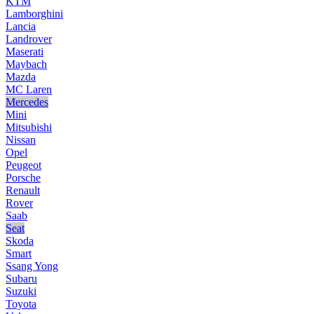
KTM
Lamborghini
Lancia
Landrover
Maserati
Maybach
Mazda
MC Laren
Mercedes
Mini
Mitsubishi
Nissan
Opel
Peugeot
Porsche
Renault
Rover
Saab
Seat
Skoda
Smart
Ssang Yong
Subaru
Suzuki
Toyota