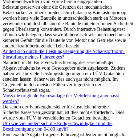
Motorenentwicklern von vorne herein eingeplanten
Belastungsreserven ohne die Grenzen der mechanischen
Belastbarkeit zu überschreiten. Durch das sog.Baukastenprinzip
werden heute viele Bauteile in unterschiedlich stark en Motoren
verwendet und deshalb sind die Bauteile mit einer hohen Sicherheit
gegen Überlastung konstruiert. Durch internsive Belastungstest
können wir belegen, dass sowohl thermisch wie auch mechanisch
keinerlei Gefahr für die Bauteile von Motor und Getriebe sowie
anderer kraftübertragender Teile besteht.
Ändert sich durch die Leistungssteigerung die Schadstoffnorm-
Einstufung meines Fahrzeuges?
Natürlich nicht. Eine Verschlechterung des serienmäßigen
Abgasverhaltens ist vom Gesetzgeber nicht zugelassen. Zudem
haben wir für viele Leistungssteigerungen ein TÜV-Gutachten
erstellen lassen, daher wäre dies auch gar nicht möglich. Im
Gegenteil: in den meisten Fällen verringert sich der
Schadstoffausstoß sogar.
Muss die originale Bremsanlage der Mehrleistung angepasst
werden?
Da schon der Fahrzeughersteller für ausreichend große
Sicherheitsreserven gesorgt hat, ist dies nicht erforderlich. Dies
wurde vom TÜV in verschiedenen Gutachten bestätigt.
Um wie viel ändert sich die Endgeschwindigkeit und die
Beschleunigung von 0-100 km/h?
Eine exakte Angabe für jedes Fahrzeug ist leider nicht möglich.