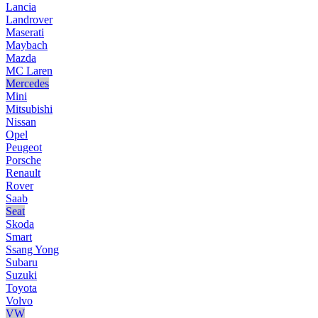
Lancia
Landrover
Maserati
Maybach
Mazda
MC Laren
Mercedes
Mini
Mitsubishi
Nissan
Opel
Peugeot
Porsche
Renault
Rover
Saab
Seat
Skoda
Smart
Ssang Yong
Subaru
Suzuki
Toyota
Volvo
VW