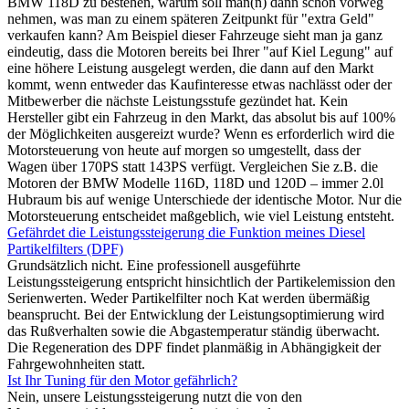
BMW 118D zu bestehen, warum soll man(n) dann schon vorweg
nehmen, was man zu einem späteren Zeitpunkt für "extra Geld"
verkaufen kann? Am Beispiel dieser Fahrzeuge sieht man ja ganz
eindeutig, dass die Motoren bereits bei Ihrer "auf Kiel Legung" auf
eine höhere Leistung ausgelegt werden, die dann auf den Markt
kommt, wenn entweder das Kaufinteresse etwas nachlässt oder der
Mitbewerber die nächste Leistungsstufe gezündet hat. Kein
Hersteller gibt ein Fahrzeug in den Markt, das absolut bis auf 100%
der Möglichkeiten ausgereizt wurde? Wenn es erforderlich wird die
Motorsteuerung von heute auf morgen so umgestellt, dass der
Wagen über 170PS statt 143PS verfügt. Vergleichen Sie z.B. die
Motoren der BMW Modelle 116D, 118D und 120D – immer 2.0l
Hubraum bis auf wenige Unterschiede der identische Motor. Nur die
Motorsteuerung entscheidet maßgeblich, wie viel Leistung entsteht.
Gefährdet die Leistungssteigerung die Funktion meines Diesel
Partikelfilters (DPF)
Grundsätzlich nicht. Eine professionell ausgeführte
Leistungssteigerung entspricht hinsichtlich der Partikelemission den
Serienwerten. Weder Partikelfilter noch Kat werden übermäßig
beansprucht. Bei der Entwicklung der Leistungsoptimierung wird
das Rußverhalten sowie die Abgastemperatur ständig überwacht.
Die Regeneration des DPF findet planmäßig in Abhängigkeit der
Fahrgewohnheiten statt.
Ist Ihr Tuning für den Motor gefährlich?
Nein, unsere Leistungssteigerung nutzt die von den