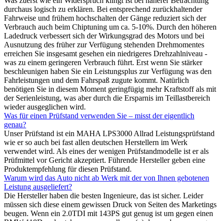
Was zuerst wie ein Widerspruch klingt ist bei näherer Betrachtung
durchaus logisch zu erklären. Bei entsprechend zurückhaltender
Fahrweise und frühem hochschalten der Gänge reduziert sich der
Verbrauch auch beim Chiptuning um ca. 5-10%. Durch den höheren
Ladedruck verbessert sich der Wirkungsgrad des Motors und bei
Ausnutzung des früher zur Verfügung stehenden Drehmomentes
erreichen Sie insgesamt gesehen ein niedrigeres Drehzahlniveau -
was zu einem geringeren Verbrauch führt. Erst wenn Sie stärker
beschleunigen haben Sie ein Leistungsplus zur Verfügung was den
Fahrleistungen und dem Fahrspaß zugute kommt. Natürlich
benötigen Sie in diesem Moment geringfügig mehr Kraftstoff als mit
der Serienleistung, was aber durch die Ersparnis im Teillastbereich
wieder ausgeglichen wird.
Was für einen Prüfstand verwenden Sie – misst der eigentlich
genau?
Unser Prüfstand ist ein MAHA LPS3000 Allrad Leistungsprüfstand
wie er so auch bei fast allen deutschen Herstellern im Werk
verwendet wird. Als eines der wenigen Prüfstandmodelle ist er als
Prüfmittel vor Gericht akzeptiert. Führende Hersteller geben eine
Produktempfehlung für diesen Prüfstand.
Warum wird das Auto nicht ab Werk mit der von Ihnen gebotenen
Leistung ausgeliefert?
Die Hersteller haben die besten Ingenieure, das ist sicher. Leider
müssen sich diese einem gewissen Druck von Seiten des Marketings
beugen. Wenn ein 2.0TDI mit 143PS gut genug ist um gegen einen