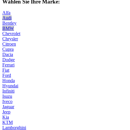
Wählen Sie Ihre Marke:
Alfa
Audi
Bentley
BMW
Chevrolet
Chrysler
Citroen
Cupra
Dacia
Dodge
Ferrari
Fiat
Ford
Honda
Hyundai
Infiniti
Isuzu
Iveco
Jaguar
Jeep
Kia
KTM
Lamborghini