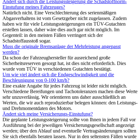
Ändert sich durch die Leistungssteigerung die Schadstoffnorm-
Einstufung meines Fahrzeuges?
Natürlich nicht. Eine Verschlechterung des serienmäßigen
Abgasverhaltens ist vom Gesetzgeber nicht zugelassen. Zudem
haben wir für viele Leistungssteigerungen ein TÜV-Gutachten
erstellen lassen, daher wäre dies auch gar nicht möglich. Im
Gegenteil: in den meisten Fällen verringert sich der
Schadstoffausstoß sogar.
Muss die originale Bremsanlage der Mehrleistung angepasst
werden?
Da schon der Fahrzeughersteller für ausreichend große
Sicherheitsreserven gesorgt hat, ist dies nicht erforderlich. Dies
wurde vom TÜV in verschiedenen Gutachten bestätigt.
Um wie viel ändert sich die Endgeschwindigkeit und die
Beschleunigung von 0-100 km/h?
Eine exakte Angabe für jedes Fahrzeug ist leider nicht möglich.
Verschiedene Bereifungen und Tachotoleranzen machen diese Werte
sehr unzuverlässig. Wir orientieren uns daher ausschließlich an
Werten, die wir auch reproduzierbar belegen können: den Leistungs-
und Drehmomentdaten des Motors.
Ändert sich meine Versicherungs-Einstufung?
Die geplante Leistungssteigerung sollte von Ihnen in jedem Fall vor
Ausführung bei der jeweiligen Versicherungsgesellschaft angezeigt
werden; über den Ablauf und eventuelle Vertragsänderungen sollten
Sie sich ebenfalls beraten lassen. Nur in den seltensten Fällen wurde