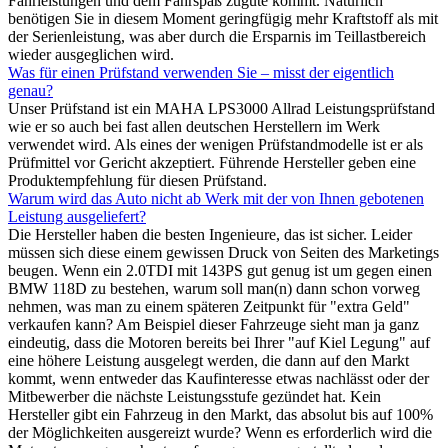
Fahrleistungen und dem Fahrspaß zugute kommt. Natürlich
benötigen Sie in diesem Moment geringfügig mehr Kraftstoff als mit
der Serienleistung, was aber durch die Ersparnis im Teillastbereich
wieder ausgeglichen wird.
Was für einen Prüfstand verwenden Sie – misst der eigentlich
genau?
Unser Prüfstand ist ein MAHA LPS3000 Allrad Leistungsprüfstand
wie er so auch bei fast allen deutschen Herstellern im Werk
verwendet wird. Als eines der wenigen Prüfstandmodelle ist er als
Prüfmittel vor Gericht akzeptiert. Führende Hersteller geben eine
Produktempfehlung für diesen Prüfstand.
Warum wird das Auto nicht ab Werk mit der von Ihnen gebotenen
Leistung ausgeliefert?
Die Hersteller haben die besten Ingenieure, das ist sicher. Leider
müssen sich diese einem gewissen Druck von Seiten des Marketings
beugen. Wenn ein 2.0TDI mit 143PS gut genug ist um gegen einen
BMW 118D zu bestehen, warum soll man(n) dann schon vorweg
nehmen, was man zu einem späteren Zeitpunkt für "extra Geld"
verkaufen kann? Am Beispiel dieser Fahrzeuge sieht man ja ganz
eindeutig, dass die Motoren bereits bei Ihrer "auf Kiel Legung" auf
eine höhere Leistung ausgelegt werden, die dann auf den Markt
kommt, wenn entweder das Kaufinteresse etwas nachlässt oder der
Mitbewerber die nächste Leistungsstufe gezündet hat. Kein
Hersteller gibt ein Fahrzeug in den Markt, das absolut bis auf 100%
der Möglichkeiten ausgereizt wurde? Wenn es erforderlich wird die