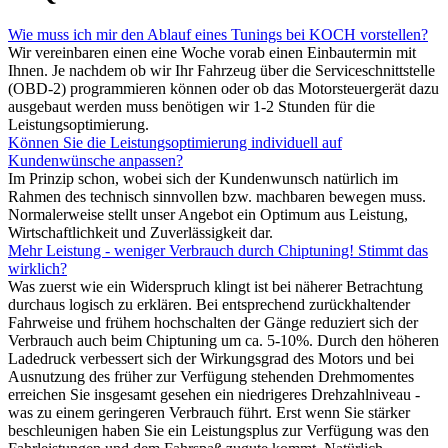
Wie muss ich mir den Ablauf eines Tunings bei KOCH vorstellen?
Wir vereinbaren einen eine Woche vorab einen Einbautermin mit
Ihnen. Je nachdem ob wir Ihr Fahrzeug über die Serviceschnittstelle
(OBD-2) programmieren können oder ob das Motorsteuergerät dazu
ausgebaut werden muss benötigen wir 1-2 Stunden für die
Leistungsoptimierung.
Können Sie die Leistungsoptimierung individuell auf
Kundenwünsche anpassen?
Im Prinzip schon, wobei sich der Kundenwunsch natürlich im
Rahmen des technisch sinnvollen bzw. machbaren bewegen muss.
Normalerweise stellt unser Angebot ein Optimum aus Leistung,
Wirtschaftlichkeit und Zuverlässigkeit dar.
Mehr Leistung - weniger Verbrauch durch Chiptuning! Stimmt das
wirklich?
Was zuerst wie ein Widerspruch klingt ist bei näherer Betrachtung
durchaus logisch zu erklären. Bei entsprechend zurückhaltender
Fahrweise und frühem hochschalten der Gänge reduziert sich der
Verbrauch auch beim Chiptuning um ca. 5-10%. Durch den höheren
Ladedruck verbessert sich der Wirkungsgrad des Motors und bei
Ausnutzung des früher zur Verfügung stehenden Drehmomentes
erreichen Sie insgesamt gesehen ein niedrigeres Drehzahlniveau -
was zu einem geringeren Verbrauch führt. Erst wenn Sie stärker
beschleunigen haben Sie ein Leistungsplus zur Verfügung was den