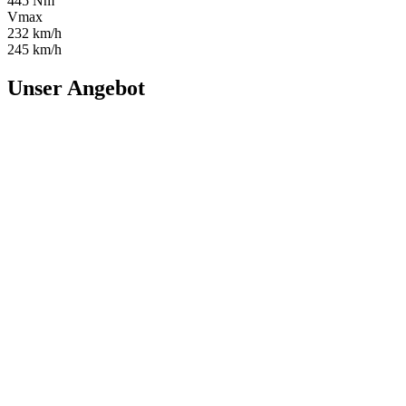
445 Nm
Vmax
232 km/h
245 km/h
Unser Angebot