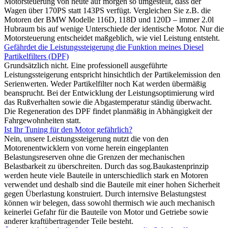
Motorsteuerung von heute auf morgen so umgestellt, dass der
Wagen über 170PS statt 143PS verfügt. Vergleichen Sie z.B. die
Motoren der BMW Modelle 116D, 118D und 120D – immer 2.0l
Hubraum bis auf wenige Unterschiede der identische Motor. Nur die
Motorsteuerung entscheidet maßgeblich, wie viel Leistung entsteht.
Gefährdet die Leistungssteigerung die Funktion meines Diesel
Partikelfilters (DPF)
Grundsätzlich nicht. Eine professionell ausgeführte
Leistungssteigerung entspricht hinsichtlich der Partikelemission den
Serienwerten. Weder Partikelfilter noch Kat werden übermäßig
beansprucht. Bei der Entwicklung der Leistungsoptimierung wird
das Rußverhalten sowie die Abgastemperatur ständig überwacht.
Die Regeneration des DPF findet planmäßig in Abhängigkeit der
Fahrgewohnheiten statt.
Ist Ihr Tuning für den Motor gefährlich?
Nein, unsere Leistungssteigerung nutzt die von den
Motorenentwicklern von vorne herein eingeplanten
Belastungsreserven ohne die Grenzen der mechanischen
Belastbarkeit zu überschreiten. Durch das sog.Baukastenprinzip
werden heute viele Bauteile in unterschiedlich stark en Motoren
verwendet und deshalb sind die Bauteile mit einer hohen Sicherheit
gegen Überlastung konstruiert. Durch internsive Belastungstest
können wir belegen, dass sowohl thermisch wie auch mechanisch
keinerlei Gefahr für die Bauteile von Motor und Getriebe sowie
anderer kraftübertragender Teile besteht.